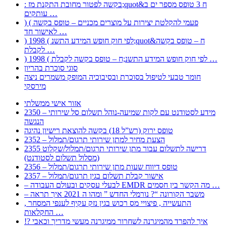
: בקשה לפטור מחובת התקנת מז;quot&ח 3 טופס מספר ים ב
עותקים …
) ( פעמי להקלטת יצירות על מוצרים מכניים – טופס בקשה
לאישור חד …
) 1998 ( לפי חוק חופש המידע התשנ;quot&ח – טופס בקשה
לקבלת …
) 1998 ( לפי חוק חופש המידע התשנ;ח – טופס בקשה לקבלת …
סוגי סוכרת בהריון
חומר טבעי לטיפול בסוכרת ובסיבוכיה המופק משמרים ניצה
מירסקי
אזור אישי ממשלתי
2350 – מידע לסטודנט עם לקות שמיעה-נוהל תשלום סל שירותי
הנגשה
טופס ירוק (רש”ל 18) בקשה להוצאת רישיון נהיגה
2352 – הצעת מחיר למתן שירותי תרגום/תמלול
2355 דרישה לתשלום עבור מתן שירותי תרגום/תמלול/שקלוט
(מסלול תשלום לסטודנט)
2356 – טופס דיווח שעות מתן שירותי תרגום/תמלול
2357 – אישור קבלת תשלום בגין תרגום/תמלול
– לבעלי עסקים ובעולם העבודה EMDR מה הקשר בין חסמים …
– משבר הקורונה “? נורמלי החדש ” ומהו ה 2021 איך תראה
, התעשייה , פיצויי מס רכוש בגין נזק עקיף לענפי המסחר
החקלאות …
!? איך להפרד מהמיגרנה לשחרור ממיגרנה מעשי מדריך וכאבי