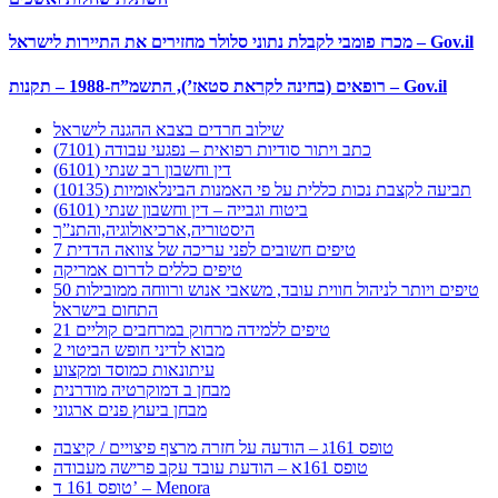
מכרז פומבי לקבלת נתוני סלולר מחזירים את התיירות לישראל – Gov.il
רופאים (בחינה לקראת סטאז’), התשמ”ח-1988 – תקנות – Gov.il
שילוב חרדים בצבא ההגנה לישראל
כתב ויתור סודיות רפואית – נפגעי עבודה (7101)
דין וחשבון רב שנתי (6101)
תביעה לקצבת נכות כללית על פי האמנות הבינלאומיות (10135)
ביטוח וגבייה – דין וחשבון שנתי (6101)
היסטוריה,ארכיאולוגיה,והתנ”ך
7 טיפים חשובים לפני עריכה של צוואה הדדית
טיפים כללים לדרום אמריקה
50 טיפים ויותר לניהול חווית עובד, משאבי אנוש ורווחה ממובילות
התחום בישראל
21 טיפים ללמידה מרחוק במרחבים קוליים
מבוא לדיני חופש הביטוי 2
עיתונאות כמוסד ומקצוע
מבחן ב דמוקרטיה מודרנית
מבחן ביעוץ פנים ארגוני
טופס 161ג – הודעה על חזרה מרצף פיצויים / קיצבה
טופס 161א – הודעת עובד עקב פרישה מעבודה
טופס 161 ד’ – Menora