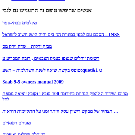
אנשים שחיפשו טופס זה התעניינו גם לגבי
מקלטים בבתי-ספר
הסכם עם לבנון בסוגיית הגז בים יהיה הישג חשוב לישראל – INSS
מבזק ירקות – שדה וירק מס
רשימת זוחלים שנצפו בעמק הצבאים , רובה המכריע ע
טופס בקשת יציאה לשנת השתלמות – תשע;quot&ט 1
Saab 9-5 owners manual 2009
מרוכז ושידור ה להפק הנחיות בחירום’ 100 קובץ ‘ וקובץ ‘יציאה נוספת
לחל
תצהיר של מבקש רישיון עסק היתר זמני על התקיימות הוראות …
מונחים רפואיים
השתלת שחלות ואשכים