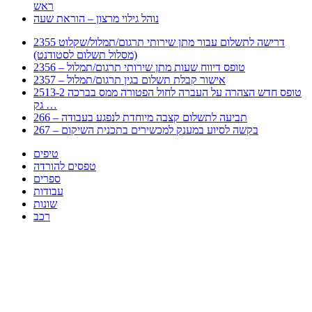
ראש
נוהל גילוי מרצון – הוראת שעה
2355 דרישה לתשלום עבור מתן שירותי תרגום/תמלול/שקלוט
(מסלול תשלום לסטודנט)
2356 – טופס דיווח שעות מתן שירותי תרגום/תמלול
2357 – אישור קבלת תשלום בגין תרגום/תמלול
2513-2 טופס חדש הצהרה על העברה לחול הפטורה ממס בברכה
גק …
266 – תביעה לתשלום קצבה מיוחדת לנפגע בעבודה
267 – בקשה לסיוע במענק למכשירים בתכנית השיקום
טיפים
טפסים להורדה
ספרים
עבודות
שונות
רכב
Huppert הינו אלגוריתם המחפש עבורכם מסמכים, מצגות, טפסים, ספרים, עבודות, מבחנים
וכל סוג מסמך שיכולילהקל על חיי היום יום. המנוע הוקם בכדי לחסוך לכם את המאמץ
המייגע בחיפוש אינטנסיבי באתרים ואתרי הממשלה באמצעות Huppert, תוכלו למצוא
ספרים להורדה, וכל סוג מסמך בעצם שתחפצו בו בקלות ובמהירות. האתר אינו אחראי לתוכן
היות והוא נשאב בצורה אוטמטית, כל התוכן הנשאב חשוף בצורה ציבורית לכל. במידה
וראיתם תוכן שפוגע בכם אנא שלחו לנו מייל ונדאג להסירו