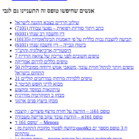
אנשים שחיפשו טופס זה התעניינו גם לגבי
שילוב חרדים בצבא ההגנה לישראל
כתב ויתור סודיות רפואית – נפגעי עבודה (7101)
דין וחשבון רב שנתי (6101)
תביעה לקצבת נכות כללית על פי האמנות הבינלאומיות (10135)
ביטוח וגבייה – דין וחשבון שנתי (6101)
היסטוריה,ארכיאולוגיה,והתנ”ך
7 טיפים חשובים לפני עריכה של צוואה הדדית
טיפים כללים לדרום אמריקה
50 טיפים ויותר לניהול חווית עובד, משאבי אנוש ורווחה ממובילות
התחום בישראל
21 טיפים ללמידה מרחוק במרחבים קוליים
מבוא לדיני חופש הביטוי 2
עיתונאות כמוסד ומקצוע
מבחן ב דמוקרטיה מודרנית
מבחן ביעוץ פנים ארגוני
טופס 161ג – הודעה על חזרה מרצף פיצויים / קיצבה
טופס 161א – הודעת עובד עקב פרישה מעבודה
טופס 161 ד’ – Menora
: בקשה לפטור מחובת התקנת מז;quot&ח 3 טופס מספר ים ב
עותקים …