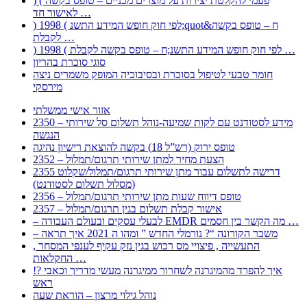
) ( פעמי להקלטת יצירות על מוצרים מכניים – טופס בקשה
לאישור חד …
) 1998 ( לפי חוק חופש המידע התשנ;quot&ח – טופס בקשה
לקבלת …
) 1998 ( לפי חוק חופש המידע התשנ;ח – טופס בקשה לקבלת …
סוגי סוכרת בהריון
חומר טבעי לטיפול בסוכרת ובסיבוכיה המופק משמרים ניצה
מירסקי
אזור אישי ממשלתי
2350 – מידע לסטודנט עם לקות שמיעה-נוהל תשלום סל שירותי
הנגשה
טופס ירוק (רש”ל 18) בקשה להוצאת רישיון נהיגה
2352 – הצעת מחיר למתן שירותי תרגום/תמלול
2355 דרישה לתשלום עבור מתן שירותי תרגום/תמלול/שקלוט
(מסלול תשלום לסטודנט)
2356 – טופס דיווח שעות מתן שירותי תרגום/תמלול
2357 – אישור קבלת תשלום בגין תרגום/תמלול
– לבעלי עסקים ובעולם העבודה EMDR מה הקשר בין חסמים …
– משבר הקורונה “? נורמלי החדש ” ומהו ה 2021 איך תראה
, התעשייה , פיצויי מס רכוש בגין נזק עקיף לענפי המסחר
החקלאות …
!? איך להפרד מהמיגרנה לשחרור ממיגרנה מעשי מדריך וכאבי
ראש
נוהל גילוי מרצון – הוראת שעה