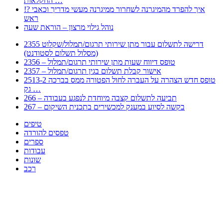
החקלאות …
!? איך להפרד מהמיגרנה לשחרור ממיגרנה מעשי מדריך וכאבי
ראש
נוהל גילוי מרצון – הוראת שעה
2355 דרישה לתשלום עבור מתן שירותי תרגום/תמלול/שקלוט
(מסלול תשלום לסטודנט)
2356 – טופס דיווח שעות מתן שירותי תרגום/תמלול
2357 – אישור קבלת תשלום בגין תרגום/תמלול
2513-2 טופס חדש הצהרה על העברה לחול הפטורה ממס בברכה
גק …
266 – תביעה לתשלום קצבה מיוחדת לנפגע בעבודה
267 – בקשה לסיוע במענק למכשירים בתכנית השיקום
טיפים
טפסים להורדה
ספרים
עבודות
שונות
רכב
Huppert הינו אלגוריתם המחפש עבורכם מסמכים, מצגות, טפסים, ספרים, עבודות, מבחנים
וכל סוג מסמך שיכולילהקל על חיי היום יום. המנוע הוקם בכדי לחסוך לכם את המאמץ
המייגע בחיפוש אינטנסיבי באתרים ואתרי הממשלה באמצעות Huppert, תוכלו למצוא
ספרים להורדה, וכל סוג מסמך בעצם שתחפצו בו בקלות ובמהירות. האתר אינו אחראי לתוכן