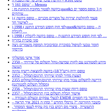
טופס 161א – הודעת עובד עקב פרישה מעבודה
טופס 161 ד’ – Menora
: בקשה לפטור מחובת התקנת מז;quot&ח 3 טופס מספר ים ב
עותקים …
) ( פעמי להקלטת יצירות על מוצרים מכניים – טופס בקשה
לאישור חד …
) 1998 ( לפי חוק חופש המידע התשנ;quot&ח – טופס בקשה
לקבלת …
) 1998 ( לפי חוק חופש המידע התשנ;ח – טופס בקשה לקבלת …
סוגי סוכרת בהריון
חומר טבעי לטיפול בסוכרת ובסיבוכיה המופק משמרים ניצה
מירסקי
אזור אישי ממשלתי
2350 – מידע לסטודנט עם לקות שמיעה-נוהל תשלום סל שירותי
הנגשה
טופס ירוק (רש”ל 18) בקשה להוצאת רישיון נהיגה
2352 – הצעת מחיר למתן שירותי תרגום/תמלול
2355 דרישה לתשלום עבור מתן שירותי תרגום/תמלול/שקלוט
(מסלול תשלום לסטודנט)
2356 – טופס דיווח שעות מתן שירותי תרגום/תמלול
2357 – אישור קבלת תשלום בגין תרגום/תמלול
– לבעלי עסקים ובעולם העבודה EMDR מה הקשר בין חסמים …
– משבר הקורונה “? נורמלי החדש ” ומהו ה 2021 איך תראה
, התעשייה , פיצויי מס רכוש בגין נזק עקיף לענפי המסחר