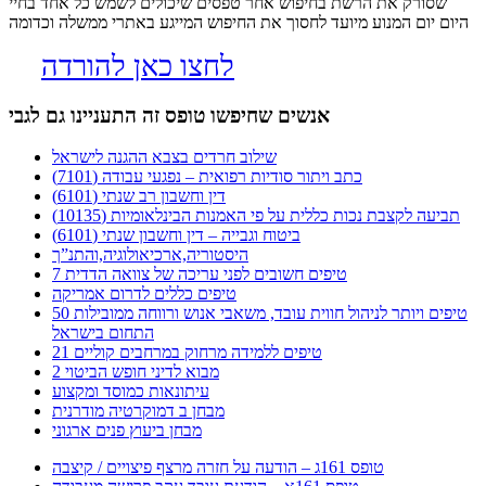
שסורק את הרשת בחיפוש אחר טפסים שיכולים לשמש כל אחד בחיי
היום יום המנוע מיועד לחסוך את החיפוש המייגע באתרי ממשלה וכדומה
לחצו כאן להורדה
אנשים שחיפשו טופס זה התעניינו גם לגבי
שילוב חרדים בצבא ההגנה לישראל
כתב ויתור סודיות רפואית – נפגעי עבודה (7101)
דין וחשבון רב שנתי (6101)
תביעה לקצבת נכות כללית על פי האמנות הבינלאומיות (10135)
ביטוח וגבייה – דין וחשבון שנתי (6101)
היסטוריה,ארכיאולוגיה,והתנ”ך
7 טיפים חשובים לפני עריכה של צוואה הדדית
טיפים כללים לדרום אמריקה
50 טיפים ויותר לניהול חווית עובד, משאבי אנוש ורווחה ממובילות
התחום בישראל
21 טיפים ללמידה מרחוק במרחבים קוליים
מבוא לדיני חופש הביטוי 2
עיתונאות כמוסד ומקצוע
מבחן ב דמוקרטיה מודרנית
מבחן ביעוץ פנים ארגוני
טופס 161ג – הודעה על חזרה מרצף פיצויים / קיצבה