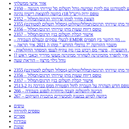
אזור אישי ממשלתי
 – מידע לסטודנט עם לקות שמיעה-נוהל תשלום סל שירותי הנגשה
טופס ירוק (רש”ל 18) בקשה להוצאת רישיון נהיגה
2352 – הצעת מחיר למתן שירותי תרגום/תמלול
עבור מתן שירותי תרגום/תמלול/שקלוט (מסלול תשלום לסטודנט)
2356 – טופס דיווח שעות מתן שירותי תרגום/תמלול
2357 – אישור קבלת תשלום בגין תרגום/תמלול
– לבעלי עסקים ובעולם העבודה EMDR מה הקשר בין חסמים …
– משבר הקורונה “? נורמלי החדש ” ומהו ה 2021 איך תראה
לענפי המסחר החקלאות …
!? איך להפרד מהמיגרנה לשחרור ממיגרנה מעשי מדריך וכאבי ראש
נוהל גילוי מרצון – הוראת שעה
עבור מתן שירותי תרגום/תמלול/שקלוט (מסלול תשלום לסטודנט)
2356 – טופס דיווח שעות מתן שירותי תרגום/תמלול
2357 – אישור קבלת תשלום בגין תרגום/תמלול
266 – תביעה לתשלום קצבה מיוחדת לנפגע בעבודה
267 – בקשה לסיוע במענק למכשירים בתכנית השיקום
טיפים
טפסים להורדה
ספרים
עבודות
שונות