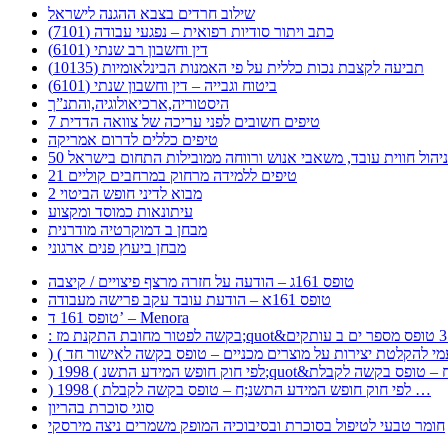
שילוב חרדים בצבא ההגנה לישראל
כתב ויתור סודיות רפואית – נפגעי עבודה (7101)
דין וחשבון רב שנתי (6101)
תביעה לקצבת נכות כללית על פי האמנות הבינלאומיות (10135)
ביטוח וגבייה – דין וחשבון שנתי (6101)
היסטוריה,ארכיאולוגיה,והתנ”ך
7 טיפים חשובים לפני עריכה של צוואה הדדית
טיפים כללים לדרום אמריקה
ר לניהול חווית עובד, משאבי אנוש ורווחה ממובילות התחום בישראל
21 טיפים ללמידה מרחוק במרחבים קוליים
מבוא לדיני חופש הביטוי 2
עיתונאות כמוסד ומקצוע
מבחן ב דמוקרטיה מודרנית
מבחן ביעוץ פנים ארגוני
טופס 161ג – הודעה על חזרה מרצף פיצויים / קיצבה
טופס 161א – הודעת עובד עקב פרישה מעבודה
טופס 161 ד’ – Menora
) 1998 ( לפי חוק חופש המידע התשנ;ח – טופס בקשה לקבלת …
סוגי סוכרת בהריון
חומר טבעי לטיפול בסוכרת ובסיבוכיה המופק משמרים ניצה מירסקי