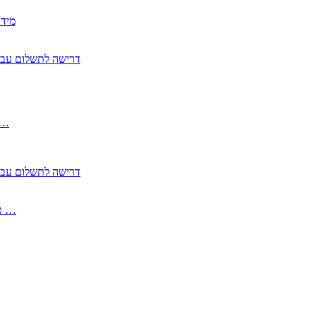
2350
2355 דרישה לתשלום 
, התעשייה , פיצויי מס רכוש בגין נזק עקיף 
2355 דרישה לתשלום 
2513-2 טופס חדש הצהרה על העברה לחול הפטורה ממס בברכה גק …