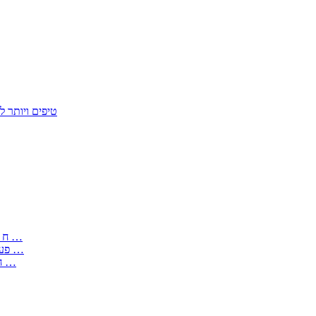
50 טיפים ויות
: בקשה לפטור מחובת התקנת מז;quot&ח 3 טופס מספר ים ב עותקים …
) ( פעמי להקלטת יצירות על מוצרים מכניים – טופס בקשה לאישור חד …
) 1998 ( לפי חוק חופש המידע התשנ;quot&ח – טופס בקשה לקבלת …