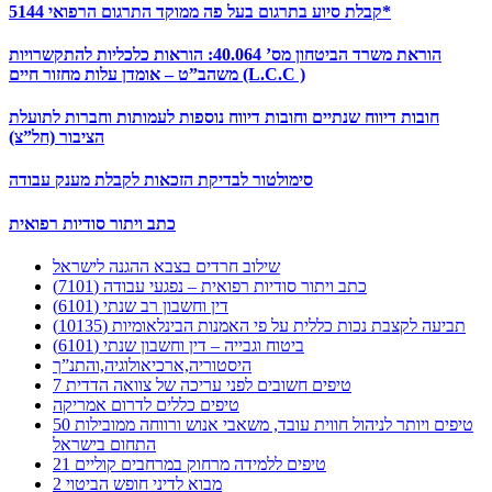
קבלת סיוע בתרגום בעל פה ממוקד התרגום הרפואי 5144*
הוראת משרד הביטחון מס’ 40.064: הוראות כלכליות להתקשרויות
משהב”ט – אומדן עלות מחזור חיים (L.C.C )
חובות דיווח שנתיים וחובות דיווח נוספות לעמותות וחברות לתועלת
הציבור (חל”צ)
סימולטור לבדיקת הזכאות לקבלת מענק עבודה
כתב ויתור סודיות רפואית
שילוב חרדים בצבא ההגנה לישראל
כתב ויתור סודיות רפואית – נפגעי עבודה (7101)
דין וחשבון רב שנתי (6101)
תביעה לקצבת נכות כללית על פי האמנות הבינלאומיות (10135)
ביטוח וגבייה – דין וחשבון שנתי (6101)
היסטוריה,ארכיאולוגיה,והתנ”ך
7 טיפים חשובים לפני עריכה של צוואה הדדית
טיפים כללים לדרום אמריקה
50 טיפים ויותר לניהול חווית עובד, משאבי אנוש ורווחה ממובילות
התחום בישראל
21 טיפים ללמידה מרחוק במרחבים קוליים
מבוא לדיני חופש הביטוי 2