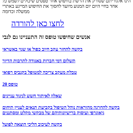
הינו אלגוריתם שסורק את הרשת בחיפוש אחר טפסים שיכולים לשמש כל
אחד בחיי היום יום המנוע מיועד לחסוך את החיפוש המייגע באתרי
ממשלה וכדומה
לחצו כאן להורדה
אנשים שחיפשו טופס זה התעניינו גם לגבי
בקשה להחזר עקב חיוב כפול או שגוי באשראי
תשלום דמי חברות באגודה לתרבות הדיור
טבלת מעקב צריכה למטופל בקנביס רפואי
טופס 20
שאלון לאיתור חשש לניגוד עניינים
בקשה להחרגה מהוראות נוהל הטיפול בקביעת תנאים לעניין תיחום
גיאוגרפי ועיסוק ברישיונותיהם של מבקשי מקלט ומסתננים
בקשה לעיכוב הליכי הוצאה לפועל