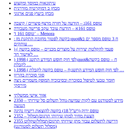
עיתונאות כמוסד ומקצוע
מבחן ב דמוקרטיה מודרנית
מבחן ביעוץ פנים ארגוני
טופס 161ג – הודעה על חזרה מרצף פיצויים / קיצבה
טופס 161א – הודעת עובד עקב פרישה מעבודה
טופס 161 ד’ – Menora
: בקשה לפטור מחובת התקנת מז;quot&ח 3 טופס מספר ים ב
עותקים …
) ( פעמי להקלטת יצירות על מוצרים מכניים – טופס בקשה
לאישור חד …
) 1998 ( לפי חוק חופש המידע התשנ;quot&ח – טופס בקשה
לקבלת …
) 1998 ( לפי חוק חופש המידע התשנ;ח – טופס בקשה לקבלת …
סוגי סוכרת בהריון
חומר טבעי לטיפול בסוכרת ובסיבוכיה המופק משמרים ניצה
מירסקי
אזור אישי ממשלתי
2350 – מידע לסטודנט עם לקות שמיעה-נוהל תשלום סל שירותי
הנגשה
טופס ירוק (רש”ל 18) בקשה להוצאת רישיון נהיגה
2352 – הצעת מחיר למתן שירותי תרגום/תמלול
2355 דרישה לתשלום עבור מתן שירותי תרגום/תמלול/שקלוט
(מסלול תשלום לסטודנט)