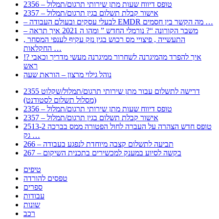
2356 – טופס דיווח שעות מתן שירותי תרגום/תמלול
2357 – אישור קבלת תשלום בגין תרגום/תמלול
– לבעלי עסקים ובעולם העבודה EMDR מה הקשר בין חסמים …
– משבר הקורונה “? נורמלי החדש ” ומהו ה 2021 איך תראה
, התעשייה , פיצויי מס רכוש בגין נזק עקיף לענפי המסחר
החקלאות …
!? איך להפרד מהמיגרנה לשחרור ממיגרנה מעשי מדריך וכאבי
ראש
נוהל גילוי מרצון – הוראת שעה
2355 דרישה לתשלום עבור מתן שירותי תרגום/תמלול/שקלוט
(מסלול תשלום לסטודנט)
2356 – טופס דיווח שעות מתן שירותי תרגום/תמלול
2357 – אישור קבלת תשלום בגין תרגום/תמלול
2513-2 טופס חדש הצהרה על העברה לחול הפטורה ממס בברכה
גק …
266 – תביעה לתשלום קצבה מיוחדת לנפגע בעבודה
267 – בקשה לסיוע במענק למכשירים בתכנית השיקום
טיפים
טפסים להורדה
ספרים
עבודות
שונות
רכב