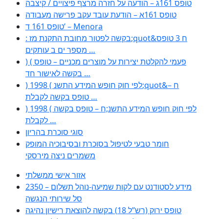
טופס 161ג – הודעה על חזרה מרצף פיצויים / קיצבה
טופס 161א – הודעת עובד עקב פרישה מעבודה
טופס 161 ד’ – Menora
: בקשה לפטור מחובת התקנת מז;quot&ח 3 טופס
מספר ים ב עותקים …
) ( פעמי להקלטת יצירות על מוצרים מכניים – טופס
בקשה לאישור חד …
) 1998 ( לפי חוק חופש המידע התשנ;quot&ח –
טופס בקשה לקבלת …
) 1998 ( לפי חוק חופש המידע התשנ;ח – טופס בקשה
לקבלת …
סוגי סוכרת בהריון
חומר טבעי לטיפול בסוכרת ובסיבוכיה המופק
משמרים ניצה מירסקי
אזור אישי ממשלתי
2350 – מידע לסטודנט עם לקות שמיעה-נוהל תשלום
סל שירותי הנגשה
טופס ירוק (רש”ל 18) בקשה להוצאת רישיון נהיגה