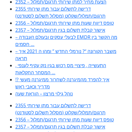
2352 – הצעת מחיר למתן שירותי תרגום/תמלול
2355 דרישה לתשלום עבור מתן שירותי
תרגום/תמלול/שקלוט (מסלול תשלום לסטודנט)
2356 – טופס דיווח שעות מתן שירותי תרגום/תמלול
2357 – אישור קבלת תשלום בגין תרגום/תמלול
– לבעלי עסקים ובעולם העבודה EMDR מה הקשר בין
חסמים …
– משבר הקורונה “? נורמלי החדש ” ומהו ה 2021 איך
תראה
, התעשייה , פיצויי מס רכוש בגין נזק עקיף לענפי
המסחר החקלאות …
!? איך להפרד מהמיגרנה לשחרור ממיגרנה מעשי
מדריך וכאבי ראש
נוהל גילוי מרצון – הוראת שעה
2355 דרישה לתשלום עבור מתן שירותי
תרגום/תמלול/שקלוט (מסלול תשלום לסטודנט)
2356 – טופס דיווח שעות מתן שירותי תרגום/תמלול
2357 – אישור קבלת תשלום בגין תרגום/תמלול