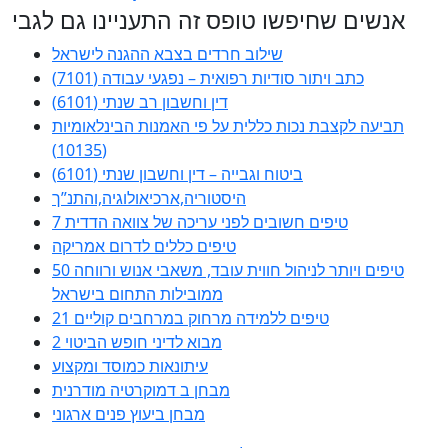
אנשים שחיפשו טופס זה התעניינו גם לגבי
שילוב חרדים בצבא ההגנה לישראל
כתב ויתור סודיות רפואית – נפגעי עבודה (7101)
דין וחשבון רב שנתי (6101)
תביעה לקצבת נכות כללית על פי האמנות הבינלאומיות
(10135)
ביטוח וגבייה – דין וחשבון שנתי (6101)
היסטוריה,ארכיאולוגיה,והתנ”ך
7 טיפים חשובים לפני עריכה של צוואה הדדית
טיפים כללים לדרום אמריקה
50 טיפים ויותר לניהול חווית עובד, משאבי אנוש ורווחה
ממובילות התחום בישראל
21 טיפים ללמידה מרחוק במרחבים קוליים
מבוא לדיני חופש הביטוי 2
עיתונאות כמוסד ומקצוע
מבחן ב דמוקרטיה מודרנית
מבחן ביעוץ פנים ארגוני