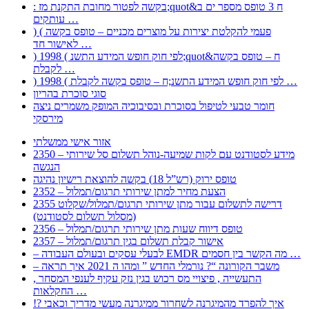
: בקשה לפטור מחובת התקנת מז;quot&ח 3 טופס מספר ים ב
עותקים …
) ( פעמי להקלטת יצירות על מוצרים מכניים – טופס בקשה
לאישור חד …
) 1998 ( לפי חוק חופש המידע התשנ;quot&ח – טופס בקשה
לקבלת …
) 1998 ( לפי חוק חופש המידע התשנ;ח – טופס בקשה לקבלת …
סוגי סוכרת בהריון
חומר טבעי לטיפול בסוכרת ובסיבוכיה המופק משמרים ניצה
מירסקי
אזור אישי ממשלתי
2350 – מידע לסטודנט עם לקות שמיעה-נוהל תשלום סל שירותי
הנגשה
טופס ירוק (רש”ל 18) בקשה להוצאת רישיון נהיגה
2352 – הצעת מחיר למתן שירותי תרגום/תמלול
2355 דרישה לתשלום עבור מתן שירותי תרגום/תמלול/שקלוט
(מסלול תשלום לסטודנט)
2356 – טופס דיווח שעות מתן שירותי תרגום/תמלול
2357 – אישור קבלת תשלום בגין תרגום/תמלול
– לבעלי עסקים ובעולם העבודה EMDR מה הקשר בין חסמים …
– משבר הקורונה “? נורמלי החדש ” ומהו ה 2021 איך תראה
, התעשייה , פיצויי מס רכוש בגין נזק עקיף לענפי המסחר
החקלאות …
!? איך להפרד מהמיגרנה לשחרור ממיגרנה מעשי מדריך וכאבי