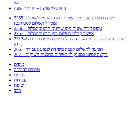
ראש
נוהל גילוי מרצון – הוראת שעה
2355 דרישה לתשלום עבור מתן שירותי תרגום/תמלול/שקלוט
(מסלול תשלום לסטודנט)
2356 – טופס דיווח שעות מתן שירותי תרגום/תמלול
2357 – אישור קבלת תשלום בגין תרגום/תמלול
2513-2 טופס חדש הצהרה על העברה לחול הפטורה ממס בברכה
גק …
266 – תביעה לתשלום קצבה מיוחדת לנפגע בעבודה
267 – בקשה לסיוע במענק למכשירים בתכנית השיקום
טיפים
טפסים להורדה
ספרים
עבודות
שונות
רכב
Huppert הינו אלגוריתם המחפש עבורכם מסמכים, מצגות, טפסים, ספרים, עבודות, מבחנים
וכל סוג מסמך שיכולילהקל על חיי היום יום. המנוע הוקם בכדי לחסוך לכם את המאמץ
המייגע בחיפוש אינטנסיבי באתרים ואתרי הממשלה באמצעות Huppert, תוכלו למצוא
ספרים להורדה, וכל סוג מסמך בעצם שתחפצו בו בקלות ובמהירות. האתר אינו אחראי לתוכן
היות והוא נשאב בצורה אוטמטית, כל התוכן הנשאב חשוף בצורה ציבורית לכל. במידה
וראיתם תוכן שפוגע בכם אנא שלחו לנו מייל ונדאג להסירו