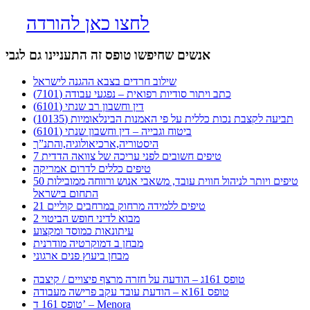
לחצו כאן להורדה
אנשים שחיפשו טופס זה התעניינו גם לגבי
שילוב חרדים בצבא ההגנה לישראל
כתב ויתור סודיות רפואית – נפגעי עבודה (7101)
דין וחשבון רב שנתי (6101)
תביעה לקצבת נכות כללית על פי האמנות הבינלאומיות (10135)
ביטוח וגבייה – דין וחשבון שנתי (6101)
היסטוריה,ארכיאולוגיה,והתנ”ך
7 טיפים חשובים לפני עריכה של צוואה הדדית
טיפים כללים לדרום אמריקה
50 טיפים ויותר לניהול חווית עובד, משאבי אנוש ורווחה ממובילות
התחום בישראל
21 טיפים ללמידה מרחוק במרחבים קוליים
מבוא לדיני חופש הביטוי 2
עיתונאות כמוסד ומקצוע
מבחן ב דמוקרטיה מודרנית
מבחן ביעוץ פנים ארגוני
טופס 161ג – הודעה על חזרה מרצף פיצויים / קיצבה
טופס 161א – הודעת עובד עקב פרישה מעבודה
טופס 161 ד’ – Menora