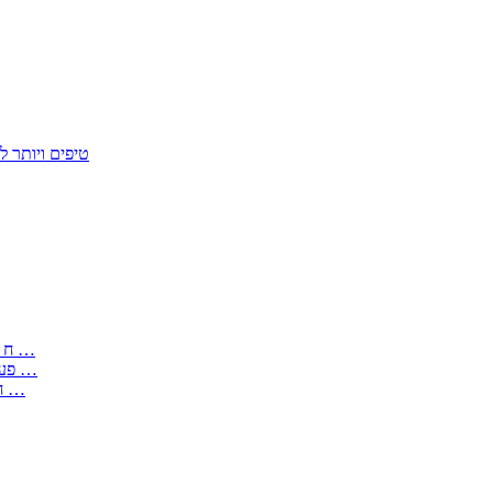
50 טיפים ויות
: בקשה לפטור מחובת התקנת מז;quot&ח 3 טופס מספר ים ב עותקים …
) ( פעמי להקלטת יצירות על מוצרים מכניים – טופס בקשה לאישור חד …
) 1998 ( לפי חוק חופש המידע התשנ;quot&ח – טופס בקשה לקבלת …