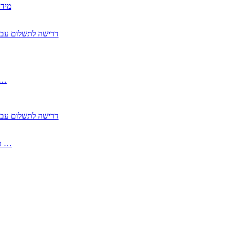
2350
2355 דרישה לתשלום 
, התעשייה , פיצויי מס רכוש בגין נזק עקיף 
2355 דרישה לתשלום 
2513-2 טופס חדש הצהרה על העברה לחול הפטורה ממס בברכה גק …