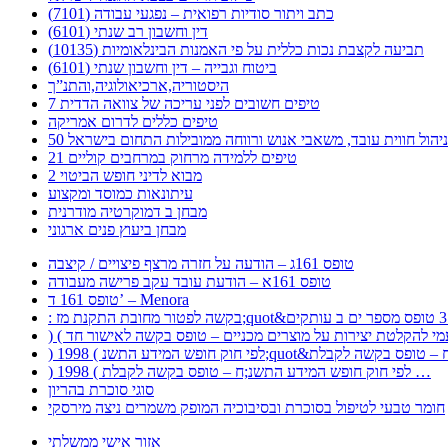
כתב ויתור סודיות רפואית – נפגעי עבודה (7101)
דין וחשבון רב שנתי (6101)
תביעה לקצבת נכות כללית על פי האמנות הבינלאומיות (10135)
ביטוח וגבייה – דין וחשבון שנתי (6101)
היסטוריה,ארכיאולוגיה,והתנ”ך
7 טיפים חשובים לפני עריכה של צוואה הדדית
טיפים כללים לדרום אמריקה
ר לניהול חווית עובד, משאבי אנוש ורווחה ממובילות התחום בישראל
21 טיפים ללמידה מרחוק במרחבים קוליים
מבוא לדיני חופש הביטוי 2
עיתונאות כמוסד ומקצוע
מבחן ב דמוקרטיה מודרנית
מבחן ביעוץ פנים ארגוני
טופס 161ג – הודעה על חזרה מרצף פיצויים / קיצבה
טופס 161א – הודעת עובד עקב פרישה מעבודה
טופס 161 ד’ – Menora
) 1998 ( לפי חוק חופש המידע התשנ;ח – טופס בקשה לקבלת …
סוגי סוכרת בהריון
חומר טבעי לטיפול בסוכרת ובסיבוכיה המופק משמרים ניצה מירסקי
אזור אישי ממשלתי