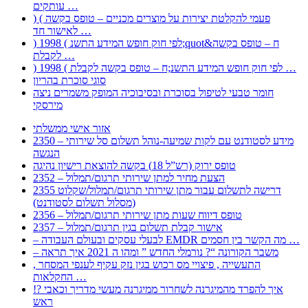
עותקים …
) ( פעמי להקלטת יצירות על מוצרים מכניים – טופס בקשה
לאישור חד …
) 1998 ( לפי חוק חופש המידע התשנ;quot&ח – טופס בקשה
לקבלת …
) 1998 ( לפי חוק חופש המידע התשנ;ח – טופס בקשה לקבלת …
סוגי סוכרת בהריון
חומר טבעי לטיפול בסוכרת ובסיבוכיה המופק משמרים ניצה
מירסקי
אזור אישי ממשלתי
2350 – מידע לסטודנט עם לקות שמיעה-נוהל תשלום סל שירותי
הנגשה
טופס ירוק (רש”ל 18) בקשה להוצאת רישיון נהיגה
2352 – הצעת מחיר למתן שירותי תרגום/תמלול
2355 דרישה לתשלום עבור מתן שירותי תרגום/תמלול/שקלוט
(מסלול תשלום לסטודנט)
2356 – טופס דיווח שעות מתן שירותי תרגום/תמלול
2357 – אישור קבלת תשלום בגין תרגום/תמלול
– לבעלי עסקים ובעולם העבודה EMDR מה הקשר בין חסמים …
– משבר הקורונה “? נורמלי החדש ” ומהו ה 2021 איך תראה
, התעשייה , פיצויי מס רכוש בגין נזק עקיף לענפי המסחר
החקלאות …
!? איך להפרד מהמיגרנה לשחרור ממיגרנה מעשי מדריך וכאבי
ראש