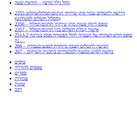
נוהל גילוי מרצון – הוראת שעה
2355 דרישה לתשלום עבור מתן שירותי תרגום/תמלול/שקלוט
(מסלול תשלום לסטודנט)
2356 – טופס דיווח שעות מתן שירותי תרגום/תמלול
2357 – אישור קבלת תשלום בגין תרגום/תמלול
2513-2 טופס חדש הצהרה על העברה לחול הפטורה ממס בברכה
גק …
266 – תביעה לתשלום קצבה מיוחדת לנפגע בעבודה
267 – בקשה לסיוע במענק למכשירים בתכנית השיקום
טיפים
טפסים להורדה
ספרים
עבודות
שונות
רכב
Huppert הינו אלגוריתם המחפש עבורכם מסמכים, מצגות, טפסים, ספרים, עבודות, מבחנים
וכל סוג מסמך שיכולילהקל על חיי היום יום. המנוע הוקם בכדי לחסוך לכם את המאמץ
המייגע בחיפוש אינטנסיבי באתרים ואתרי הממשלה באמצעות Huppert, תוכלו למצוא
ספרים להורדה, וכל סוג מסמך בעצם שתחפצו בו בקלות ובמהירות. האתר אינו אחראי לתוכן
היות והוא נשאב בצורה אוטמטית, כל התוכן הנשאב חשוף בצורה ציבורית לכל. במידה
וראיתם תוכן שפוגע בכם אנא שלחו לנו מייל ונדאג להסירו
copyrightⒸ 2023