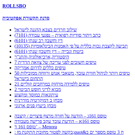
ROLLSBO
סדנת תקשורת אפקטיבית
שילוב חרדים בצבא ההגנה לישראל
כתב ויתור סודיות רפואית – נפגעי עבודה (7101)
דין וחשבון רב שנתי (6101)
תביעה לקצבת נכות כללית על פי האמנות הבינלאומיות (10135)
ביטוח וגבייה – דין וחשבון שנתי (6101)
היסטוריה,ארכיאולוגיה,והתנ”ך
7 טיפים חשובים לפני עריכה של צוואה הדדית
טיפים כללים לדרום אמריקה
50 טיפים ויותר לניהול חווית עובד, משאבי אנוש ורווחה ממובילות
התחום בישראל
21 טיפים ללמידה מרחוק במרחבים קוליים
מבוא לדיני חופש הביטוי 2
עיתונאות כמוסד ומקצוע
מבחן ב דמוקרטיה מודרנית
מבחן ביעוץ פנים ארגוני
טופס 161ג – הודעה על חזרה מרצף פיצויים / קיצבה
טופס 161א – הודעת עובד עקב פרישה מעבודה
טופס 161 ד’ – Menora
: בקשה לפטור מחובת התקנת מז;quot&ח 3 טופס מספר ים ב