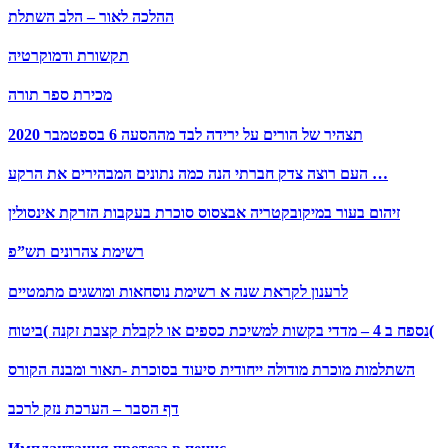
ההלכה לאור – הלב השתלת
תקשורת ודמוקרטיה
מכירת ספר תורה
תצהיר של הורים על ירידה לבד מההסעה 6 בספטמבר 2020
העם רוצה צדק חברתי הנה כמה נתונים המבהירים את הרקע …
זיהום בעור במיקובקטריה אבצסוס סוכרת בעקבות הזרקת אינסולין
רשימת צהרונים תש”פ
לרענון לקראת שנה א רשימת נוסחאות ומושגים מתמטיים
נספח ב 4 – מדדי בקשות למשיכת כספים או לקבלת קצבת זקנה )ביטוח(
השתלמות מוכרת מודולה ייחודית סיעוד בסוכרת -תאור ומבנה הקורס
דף הסבר – הערכת נזק לרכב