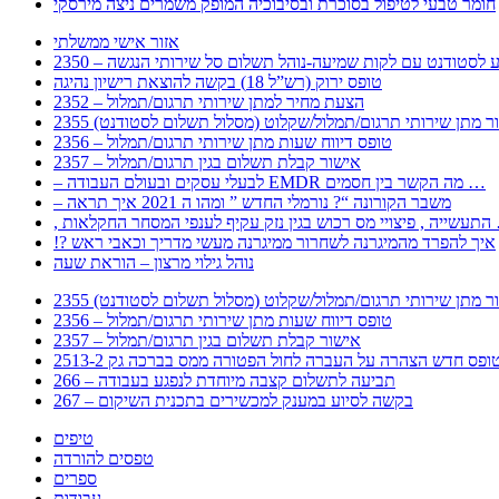
חומר טבעי לטיפול בסוכרת ובסיבוכיה המופק משמרים ניצה מירסקי
אזור אישי ממשלתי
 – מידע לסטודנט עם לקות שמיעה-נוהל תשלום סל שירותי הנגשה
טופס ירוק (רש”ל 18) בקשה להוצאת רישיון נהיגה
2352 – הצעת מחיר למתן שירותי תרגום/תמלול
עבור מתן שירותי תרגום/תמלול/שקלוט (מסלול תשלום לסטודנט)
2356 – טופס דיווח שעות מתן שירותי תרגום/תמלול
2357 – אישור קבלת תשלום בגין תרגום/תמלול
– לבעלי עסקים ובעולם העבודה EMDR מה הקשר בין חסמים …
– משבר הקורונה “? נורמלי החדש ” ומהו ה 2021 איך תראה
לענפי המסחר החקלאות …
!? איך להפרד מהמיגרנה לשחרור ממיגרנה מעשי מדריך וכאבי ראש
נוהל גילוי מרצון – הוראת שעה
עבור מתן שירותי תרגום/תמלול/שקלוט (מסלול תשלום לסטודנט)
2356 – טופס דיווח שעות מתן שירותי תרגום/תמלול
2357 – אישור קבלת תשלום בגין תרגום/תמלול
266 – תביעה לתשלום קצבה מיוחדת לנפגע בעבודה
267 – בקשה לסיוע במענק למכשירים בתכנית השיקום
טיפים
טפסים להורדה
ספרים
עבודות