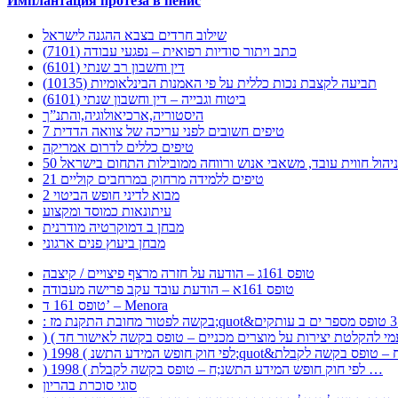
Имплантация протеза в пенис
שילוב חרדים בצבא ההגנה לישראל
כתב ויתור סודיות רפואית – נפגעי עבודה (7101)
דין וחשבון רב שנתי (6101)
תביעה לקצבת נכות כללית על פי האמנות הבינלאומיות (10135)
ביטוח וגבייה – דין וחשבון שנתי (6101)
היסטוריה,ארכיאולוגיה,והתנ”ך
7 טיפים חשובים לפני עריכה של צוואה הדדית
טיפים כללים לדרום אמריקה
ר לניהול חווית עובד, משאבי אנוש ורווחה ממובילות התחום בישראל
21 טיפים ללמידה מרחוק במרחבים קוליים
מבוא לדיני חופש הביטוי 2
עיתונאות כמוסד ומקצוע
מבחן ב דמוקרטיה מודרנית
מבחן ביעוץ פנים ארגוני
טופס 161ג – הודעה על חזרה מרצף פיצויים / קיצבה
טופס 161א – הודעת עובד עקב פרישה מעבודה
טופס 161 ד’ – Menora
) 1998 ( לפי חוק חופש המידע התשנ;ח – טופס בקשה לקבלת …
סוגי סוכרת בהריון