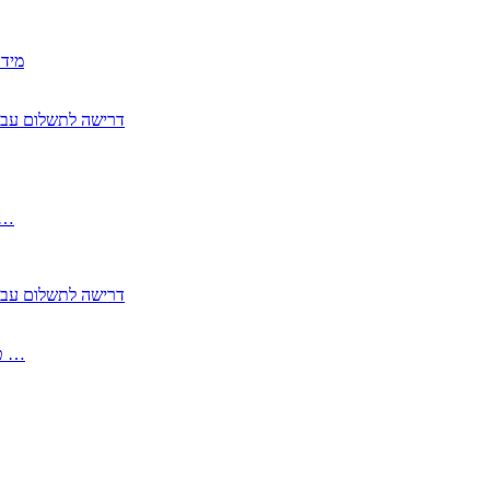
2350
2355 דרישה לתשלום 
, התעשייה , פיצויי מס רכוש בגין נזק עקיף 
2355 דרישה לתשלום 
2513-2 טופס חדש הצהרה על העברה לחול הפטורה ממס בברכה גק …