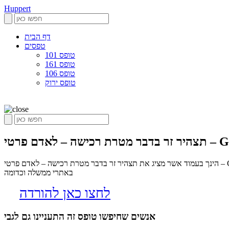
Huppert
דף הבית
טפסים
טופס 101
טופס 161
טופס 106
טופס ירוק
ה – לאדם פרטי – Gov.il
הינך בעמוד אשר מציג את תצהיר זר בדבר מטרת רכישה – לאדם פרטי – Gov.il, הופרט הינו אלגוריתם שסורק את הרשת בחיפוש אחר טפסים שיכולים לשמש כל אחד בחיי היום יום המנוע מיועד לחסוך את החיפוש המייגע
באתרי ממשלה וכדומה
לחצו כאן להורדה
אנשים שחיפשו טופס זה התעניינו גם לגבי