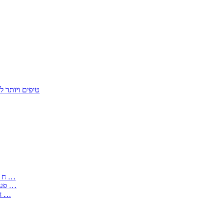
50 טיפים ויות
: בקשה לפטור מחובת התקנת מז;quot&ח 3 טופס מספר ים ב עותקים …
) ( פעמי להקלטת יצירות על מוצרים מכניים – טופס בקשה לאישור חד …
) 1998 ( לפי חוק חופש המידע התשנ;quot&ח – טופס בקשה לקבלת …