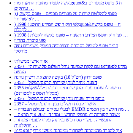
: בקשה לפטור מחובת התקנת מז;quot&ח 3 טופס מספר ים ב
עותקים …
) ( פעמי להקלטת יצירות על מוצרים מכניים – טופס בקשה
לאישור חד …
) 1998 ( לפי חוק חופש המידע התשנ;quot&ח – טופס בקשה
לקבלת …
) 1998 ( לפי חוק חופש המידע התשנ;ח – טופס בקשה לקבלת …
סוגי סוכרת בהריון
חומר טבעי לטיפול בסוכרת ובסיבוכיה המופק משמרים ניצה
מירסקי
אזור אישי ממשלתי
2350 – מידע לסטודנט עם לקות שמיעה-נוהל תשלום סל שירותי
הנגשה
טופס ירוק (רש”ל 18) בקשה להוצאת רישיון נהיגה
2352 – הצעת מחיר למתן שירותי תרגום/תמלול
2355 דרישה לתשלום עבור מתן שירותי תרגום/תמלול/שקלוט
(מסלול תשלום לסטודנט)
2356 – טופס דיווח שעות מתן שירותי תרגום/תמלול
2357 – אישור קבלת תשלום בגין תרגום/תמלול
– לבעלי עסקים ובעולם העבודה EMDR מה הקשר בין חסמים …
– משבר הקורונה “? נורמלי החדש ” ומהו ה 2021 איך תראה
, התעשייה , פיצויי מס רכוש בגין נזק עקיף לענפי המסחר
החקלאות …
!? איך להפרד מהמיגרנה לשחרור ממיגרנה מעשי מדריך וכאבי