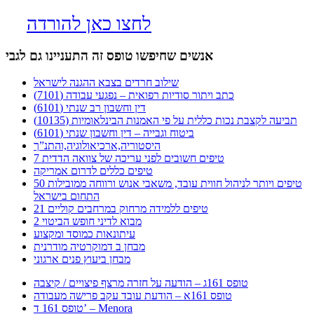
לחצו כאן להורדה
אנשים שחיפשו טופס זה התעניינו גם לגבי
שילוב חרדים בצבא ההגנה לישראל
כתב ויתור סודיות רפואית – נפגעי עבודה (7101)
דין וחשבון רב שנתי (6101)
תביעה לקצבת נכות כללית על פי האמנות הבינלאומיות (10135)
ביטוח וגבייה – דין וחשבון שנתי (6101)
היסטוריה,ארכיאולוגיה,והתנ”ך
7 טיפים חשובים לפני עריכה של צוואה הדדית
טיפים כללים לדרום אמריקה
50 טיפים ויותר לניהול חווית עובד, משאבי אנוש ורווחה ממובילות
התחום בישראל
21 טיפים ללמידה מרחוק במרחבים קוליים
מבוא לדיני חופש הביטוי 2
עיתונאות כמוסד ומקצוע
מבחן ב דמוקרטיה מודרנית
מבחן ביעוץ פנים ארגוני
טופס 161ג – הודעה על חזרה מרצף פיצויים / קיצבה
טופס 161א – הודעת עובד עקב פרישה מעבודה
טופס 161 ד’ – Menora