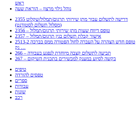
ראש
נוהל גילוי מרצון – הוראת שעה
2355 דרישה לתשלום עבור מתן שירותי תרגום/תמלול/שקלוט
(מסלול תשלום לסטודנט)
2356 – טופס דיווח שעות מתן שירותי תרגום/תמלול
2357 – אישור קבלת תשלום בגין תרגום/תמלול
2513-2 טופס חדש הצהרה על העברה לחול הפטורה ממס בברכה
גק …
266 – תביעה לתשלום קצבה מיוחדת לנפגע בעבודה
267 – בקשה לסיוע במענק למכשירים בתכנית השיקום
טיפים
טפסים להורדה
ספרים
עבודות
שונות
רכב
Huppert הינו אלגוריתם המחפש עבורכם מסמכים, מצגות, טפסים, ספרים, עבודות, מבחנים
וכל סוג מסמך שיכולילהקל על חיי היום יום. המנוע הוקם בכדי לחסוך לכם את המאמץ
המייגע בחיפוש אינטנסיבי באתרים ואתרי הממשלה באמצעות Huppert, תוכלו למצוא
ספרים להורדה, וכל סוג מסמך בעצם שתחפצו בו בקלות ובמהירות. האתר אינו אחראי לתוכן
היות והוא נשאב בצורה אוטמטית, כל התוכן הנשאב חשוף בצורה ציבורית לכל. במידה
וראיתם תוכן שפוגע בכם אנא שלחו לנו מייל ונדאג להסירו