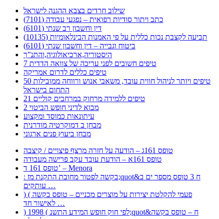
שילוב חרדים בצבא ההגנה לישראל
כתב ויתור סודיות רפואית – נפגעי עבודה (7101)
דין וחשבון רב שנתי (6101)
תביעה לקצבת נכות כללית על פי האמנות הבינלאומיות (10135)
ביטוח וגבייה – דין וחשבון שנתי (6101)
היסטוריה,ארכיאולוגיה,והתנ”ך
7 טיפים חשובים לפני עריכה של צוואה הדדית
טיפים כללים לדרום אמריקה
50 טיפים ויותר לניהול חווית עובד, משאבי אנוש ורווחה ממובילות
התחום בישראל
21 טיפים ללמידה מרחוק במרחבים קוליים
מבוא לדיני חופש הביטוי 2
עיתונאות כמוסד ומקצוע
מבחן ב דמוקרטיה מודרנית
מבחן ביעוץ פנים ארגוני
טופס 161ג – הודעה על חזרה מרצף פיצויים / קיצבה
טופס 161א – הודעת עובד עקב פרישה מעבודה
טופס 161 ד’ – Menora
: בקשה לפטור מחובת התקנת מז;quot&ח 3 טופס מספר ים ב
עותקים …
) ( פעמי להקלטת יצירות על מוצרים מכניים – טופס בקשה
לאישור חד …
) 1998 ( לפי חוק חופש המידע התשנ;quot&ח – טופס בקשה