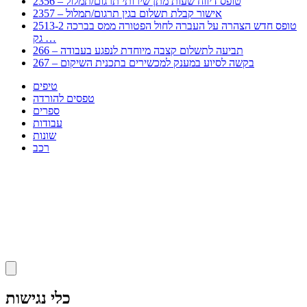
2356 – טופס דיווח שעות מתן שירותי תרגום/תמלול
2357 – אישור קבלת תשלום בגין תרגום/תמלול
2513-2 טופס חדש הצהרה על העברה לחול הפטורה ממס בברכה
גק …
266 – תביעה לתשלום קצבה מיוחדת לנפגע בעבודה
267 – בקשה לסיוע במענק למכשירים בתכנית השיקום
טיפים
טפסים להורדה
ספרים
עבודות
שונות
רכב
Huppert הינו אלגוריתם המחפש עבורכם מסמכים, מצגות, טפסים, ספרים, עבודות, מבחנים
וכל סוג מסמך שיכולילהקל על חיי היום יום. המנוע הוקם בכדי לחסוך לכם את המאמץ
המייגע בחיפוש אינטנסיבי באתרים ואתרי הממשלה באמצעות Huppert, תוכלו למצוא
ספרים להורדה, וכל סוג מסמך בעצם שתחפצו בו בקלות ובמהירות. האתר אינו אחראי לתוכן
היות והוא נשאב בצורה אוטמטית, כל התוכן הנשאב חשוף בצורה ציבורית לכל. במידה
וראיתם תוכן שפוגע בכם אנא שלחו לנו מייל ונדאג להסירו
copyrightⒸ 2023
כלי נגישות