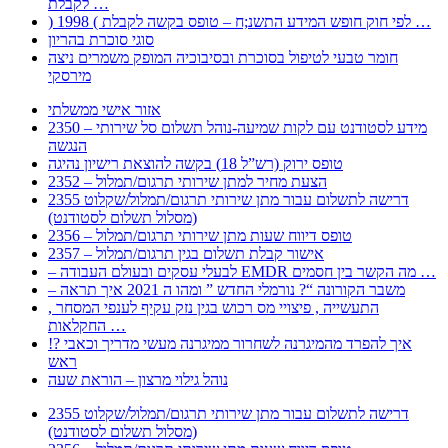
לקבלת …
) 1998 ( לפי חוק חופש המידע התשנ;ח – טופס בקשה לקבלת …
סוגי סוכרת בהריון
חומר טבעי לטיפול בסוכרת ובסיבוכיה המופק משמרים ניצה
מירסקי
אזור אישי ממשלתי
2350 – מידע לסטודנט עם לקות שמיעה-נוהל תשלום סל שירותי
הנגשה
טופס ירוק (רש”ל 18) בקשה להוצאת רישיון נהיגה
2352 – הצעת מחיר למתן שירותי תרגום/תמלול
2355 דרישה לתשלום עבור מתן שירותי תרגום/תמלול/שקלוט
(מסלול תשלום לסטודנט)
2356 – טופס דיווח שעות מתן שירותי תרגום/תמלול
2357 – אישור קבלת תשלום בגין תרגום/תמלול
– לבעלי עסקים ובעולם העבודה EMDR מה הקשר בין חסמים …
– משבר הקורונה “? נורמלי החדש ” ומהו ה 2021 איך תראה
, התעשייה , פיצויי מס רכוש בגין נזק עקיף לענפי המסחר
החקלאות …
!? איך להפרד מהמיגרנה לשחרור ממיגרנה מעשי מדריך וכאבי
ראש
נוהל גילוי מרצון – הוראת שעה
2355 דרישה לתשלום עבור מתן שירותי תרגום/תמלול/שקלוט
(מסלול תשלום לסטודנט)