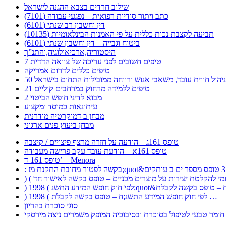
שילוב חרדים בצבא ההגנה לישראל
כתב ויתור סודיות רפואית – נפגעי עבודה (7101)
דין וחשבון רב שנתי (6101)
תביעה לקצבת נכות כללית על פי האמנות הבינלאומיות (10135)
ביטוח וגבייה – דין וחשבון שנתי (6101)
היסטוריה,ארכיאולוגיה,והתנ”ך
7 טיפים חשובים לפני עריכה של צוואה הדדית
טיפים כללים לדרום אמריקה
ר לניהול חווית עובד, משאבי אנוש ורווחה ממובילות התחום בישראל
21 טיפים ללמידה מרחוק במרחבים קוליים
מבוא לדיני חופש הביטוי 2
עיתונאות כמוסד ומקצוע
מבחן ב דמוקרטיה מודרנית
מבחן ביעוץ פנים ארגוני
טופס 161ג – הודעה על חזרה מרצף פיצויים / קיצבה
טופס 161א – הודעת עובד עקב פרישה מעבודה
טופס 161 ד’ – Menora
) 1998 ( לפי חוק חופש המידע התשנ;ח – טופס בקשה לקבלת …
סוגי סוכרת בהריון
חומר טבעי לטיפול בסוכרת ובסיבוכיה המופק משמרים ניצה מירסקי