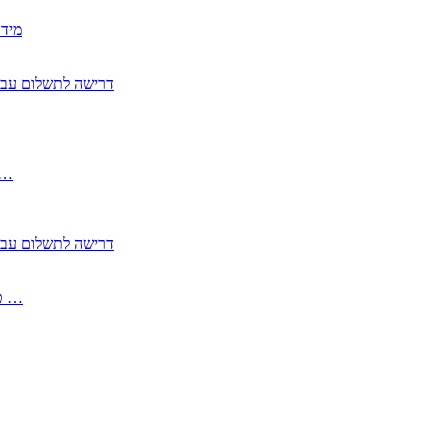
2350
2355 דרישה לתשלום 
, התעשייה , פיצויי מס רכוש בגין נזק עקיף 
2355 דרישה לתשלום 
2513-2 טופס חדש הצהרה על העברה לחול הפטורה ממס בברכה גק …