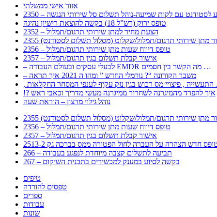
אזור אישי ממשלתי
 – מידע לסטודנט עם לקות שמיעה-נוהל תשלום סל שירותי הנגשה
טופס ירוק (רש”ל 18) בקשה להוצאת רישיון נהיגה
2352 – הצעת מחיר למתן שירותי תרגום/תמלול
עבור מתן שירותי תרגום/תמלול/שקלוט (מסלול תשלום לסטודנט)
2356 – טופס דיווח שעות מתן שירותי תרגום/תמלול
2357 – אישור קבלת תשלום בגין תרגום/תמלול
– לבעלי עסקים ובעולם העבודה EMDR מה הקשר בין חסמים …
– משבר הקורונה “? נורמלי החדש ” ומהו ה 2021 איך תראה
לענפי המסחר החקלאות …
!? איך להפרד מהמיגרנה לשחרור ממיגרנה מעשי מדריך וכאבי ראש
נוהל גילוי מרצון – הוראת שעה
עבור מתן שירותי תרגום/תמלול/שקלוט (מסלול תשלום לסטודנט)
2356 – טופס דיווח שעות מתן שירותי תרגום/תמלול
2357 – אישור קבלת תשלום בגין תרגום/תמלול
266 – תביעה לתשלום קצבה מיוחדת לנפגע בעבודה
267 – בקשה לסיוע במענק למכשירים בתכנית השיקום
טיפים
טפסים להורדה
ספרים
עבודות
שונות