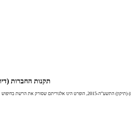
תקנות החברות (דיווח
הינך בעמוד אשר מציג את תקנות החברות (דיווח, פרטי רישום וטפסים) (תיקון) התשע”ה