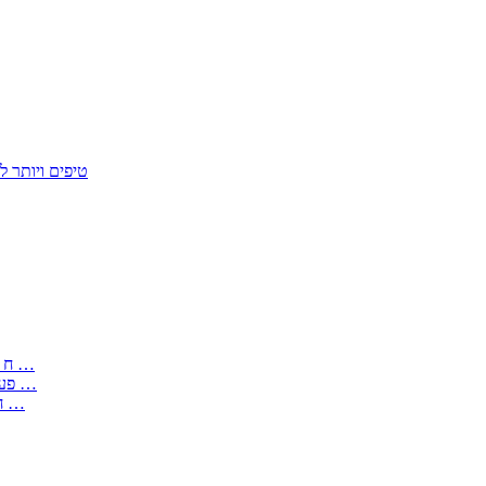
50 טיפים ויות
: בקשה לפטור מחובת התקנת מז;quot&ח 3 טופס מספר ים ב עותקים …
) ( פעמי להקלטת יצירות על מוצרים מכניים – טופס בקשה לאישור חד …
) 1998 ( לפי חוק חופש המידע התשנ;quot&ח – טופס בקשה לקבלת …