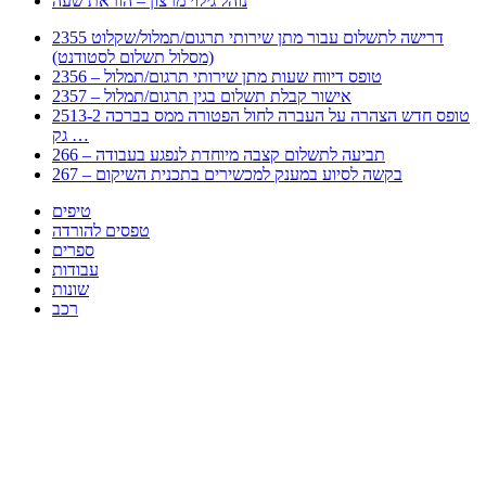
נוהל גילוי מרצון – הוראת שעה
2355 דרישה לתשלום עבור מתן שירותי תרגום/תמלול/שקלוט
(מסלול תשלום לסטודנט)
2356 – טופס דיווח שעות מתן שירותי תרגום/תמלול
2357 – אישור קבלת תשלום בגין תרגום/תמלול
2513-2 טופס חדש הצהרה על העברה לחול הפטורה ממס בברכה
גק …
266 – תביעה לתשלום קצבה מיוחדת לנפגע בעבודה
267 – בקשה לסיוע במענק למכשירים בתכנית השיקום
טיפים
טפסים להורדה
ספרים
עבודות
שונות
רכב
Huppert הינו אלגוריתם המחפש עבורכם מסמכים, מצגות, טפסים, ספרים, עבודות, מבחנים
וכל סוג מסמך שיכולילהקל על חיי היום יום. המנוע הוקם בכדי לחסוך לכם את המאמץ
המייגע בחיפוש אינטנסיבי באתרים ואתרי הממשלה באמצעות Huppert, תוכלו למצוא
ספרים להורדה, וכל סוג מסמך בעצם שתחפצו בו בקלות ובמהירות. האתר אינו אחראי לתוכן
היות והוא נשאב בצורה אוטמטית, כל התוכן הנשאב חשוף בצורה ציבורית לכל. במידה
וראיתם תוכן שפוגע בכם אנא שלחו לנו מייל ונדאג להסירו
copyrightⒸ 2023