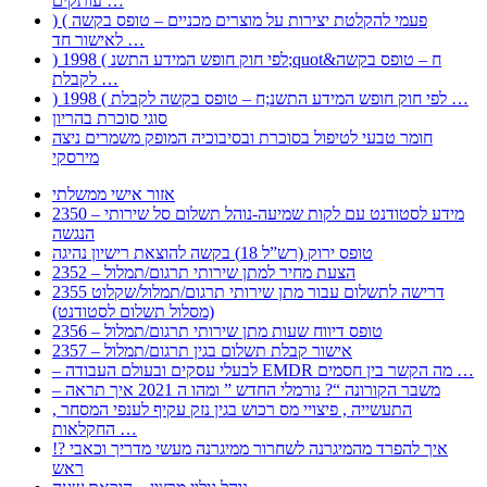
עותקים …
) ( פעמי להקלטת יצירות על מוצרים מכניים – טופס בקשה
לאישור חד …
) 1998 ( לפי חוק חופש המידע התשנ;quot&ח – טופס בקשה
לקבלת …
) 1998 ( לפי חוק חופש המידע התשנ;ח – טופס בקשה לקבלת …
סוגי סוכרת בהריון
חומר טבעי לטיפול בסוכרת ובסיבוכיה המופק משמרים ניצה
מירסקי
אזור אישי ממשלתי
2350 – מידע לסטודנט עם לקות שמיעה-נוהל תשלום סל שירותי
הנגשה
טופס ירוק (רש”ל 18) בקשה להוצאת רישיון נהיגה
2352 – הצעת מחיר למתן שירותי תרגום/תמלול
2355 דרישה לתשלום עבור מתן שירותי תרגום/תמלול/שקלוט
(מסלול תשלום לסטודנט)
2356 – טופס דיווח שעות מתן שירותי תרגום/תמלול
2357 – אישור קבלת תשלום בגין תרגום/תמלול
– לבעלי עסקים ובעולם העבודה EMDR מה הקשר בין חסמים …
– משבר הקורונה “? נורמלי החדש ” ומהו ה 2021 איך תראה
, התעשייה , פיצויי מס רכוש בגין נזק עקיף לענפי המסחר
החקלאות …
!? איך להפרד מהמיגרנה לשחרור ממיגרנה מעשי מדריך וכאבי
ראש