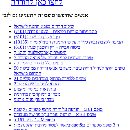
לחצו כאן להורדה
אנשים שחיפשו טופס זה התעניינו גם לגבי
שילוב חרדים בצבא ההגנה לישראל
כתב ויתור סודיות רפואית – נפגעי עבודה (7101)
דין וחשבון רב שנתי (6101)
תביעה לקצבת נכות כללית על פי האמנות הבינלאומיות (10135)
ביטוח וגבייה – דין וחשבון שנתי (6101)
היסטוריה,ארכיאולוגיה,והתנ”ך
7 טיפים חשובים לפני עריכה של צוואה הדדית
טיפים כללים לדרום אמריקה
50 טיפים ויותר לניהול חווית עובד, משאבי אנוש ורווחה ממובילות
התחום בישראל
21 טיפים ללמידה מרחוק במרחבים קוליים
מבוא לדיני חופש הביטוי 2
עיתונאות כמוסד ומקצוע
מבחן ב דמוקרטיה מודרנית
מבחן ביעוץ פנים ארגוני
טופס 161ג – הודעה על חזרה מרצף פיצויים / קיצבה
טופס 161א – הודעת עובד עקב פרישה מעבודה
טופס 161 ד’ – Menora
: בקשה לפטור מחובת התקנת מז;quot&ח 3 טופס מספר ים ב