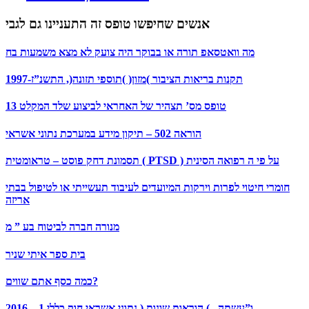
אנשים שחיפשו טופס זה התעניינו גם לגבי
מה וואטסאפ תורה או בבוקר היה צועק לא מצא משמעות בח
תקנות בריאות הציבור )מזון( )תוספי תזונה(, התשנ”ז-1997
13 טופס מס’ תצהיר של האחראי לביצוע שלד המקלט
הוראה 502 – תיקון מידע במערכת נתוני אשראי
תסמונת דחק פוסט – טראומטית ( PTSD ) על פי ה רפואה הסינית
חומרי חיטוי לפרות וירקות המיועדים לעיבוד תעשייתי או לטיפול בבתי
אריזה
מנורה חברה לביטוח בע ” מ
בית ספר איתי שניר
כמה כסף אתם שווים?
2016 – ו”עשתה , ) הוראות שונות ( נתוני אשראי חוק כללי 1