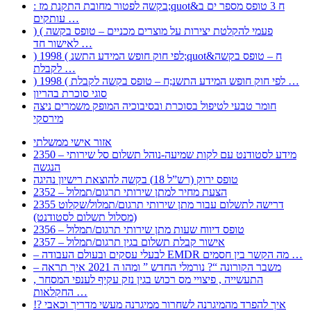
: בקשה לפטור מחובת התקנת מז;quot&ח 3 טופס מספר ים ב
עותקים …
) ( פעמי להקלטת יצירות על מוצרים מכניים – טופס בקשה
לאישור חד …
) 1998 ( לפי חוק חופש המידע התשנ;quot&ח – טופס בקשה
לקבלת …
) 1998 ( לפי חוק חופש המידע התשנ;ח – טופס בקשה לקבלת …
סוגי סוכרת בהריון
חומר טבעי לטיפול בסוכרת ובסיבוכיה המופק משמרים ניצה
מירסקי
אזור אישי ממשלתי
2350 – מידע לסטודנט עם לקות שמיעה-נוהל תשלום סל שירותי
הנגשה
טופס ירוק (רש”ל 18) בקשה להוצאת רישיון נהיגה
2352 – הצעת מחיר למתן שירותי תרגום/תמלול
2355 דרישה לתשלום עבור מתן שירותי תרגום/תמלול/שקלוט
(מסלול תשלום לסטודנט)
2356 – טופס דיווח שעות מתן שירותי תרגום/תמלול
2357 – אישור קבלת תשלום בגין תרגום/תמלול
– לבעלי עסקים ובעולם העבודה EMDR מה הקשר בין חסמים …
– משבר הקורונה “? נורמלי החדש ” ומהו ה 2021 איך תראה
, התעשייה , פיצויי מס רכוש בגין נזק עקיף לענפי המסחר
החקלאות …
!? איך להפרד מהמיגרנה לשחרור ממיגרנה מעשי מדריך וכאבי