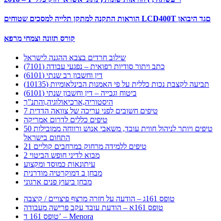
הוראות התקנה למתקן תלייה למסכים שטוחים LCD400T םגד היבואן
קורס תזונה וצמחי מרפא
שילוב חרדים בצבא ההגנה לישראל
כתב ויתור סודיות רפואית – נפגעי עבודה (7101)
דין וחשבון רב שנתי (6101)
תביעה לקצבת נכות כללית על פי האמנות הבינלאומיות (10135)
ביטוח וגבייה – דין וחשבון שנתי (6101)
היסטוריה,ארכיאולוגיה,והתנ”ך
7 טיפים חשובים לפני עריכה של צוואה הדדית
טיפים כללים לדרום אמריקה
50 טיפים ויותר לניהול חווית עובד, משאבי אנוש ורווחה ממובילות
התחום בישראל
21 טיפים ללמידה מרחוק במרחבים קוליים
מבוא לדיני חופש הביטוי 2
עיתונאות כמוסד ומקצוע
מבחן ב דמוקרטיה מודרנית
מבחן ביעוץ פנים ארגוני
טופס 161ג – הודעה על חזרה מרצף פיצויים / קיצבה
טופס 161א – הודעת עובד עקב פרישה מעבודה
טופס 161 ד’ – Menora