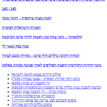
245 | 245
הכנת מצגת שיתופית – תזונה נכונה
האגודה הישראלית לסוכרת
קולונסקור – נתוני עתק )ביג דאטה( לזיהוי סרטן הכרכשת
כמה כסף נשאר לך
הנחיות לתזונה בילדים חולי סרטן – סקירה ומבט לעתיד
ביטוי חוקיות התחדשות הופעת הפוליפים לאחר פציעה מכוונת באלמוג
שילוב חרדים בצבא ההגנה לישראל
כתב ויתור סודיות רפואית – נפגעי עבודה (7101)
דין וחשבון רב שנתי (6101)
תביעה לקצבת נכות כללית על פי האמנות הבינלאומיות (10135)
ביטוח וגבייה – דין וחשבון שנתי (6101)
היסטוריה,ארכיאולוגיה,והתנ”ך
7 טיפים חשובים לפני עריכה של צוואה הדדית
טיפים כללים לדרום אמריקה