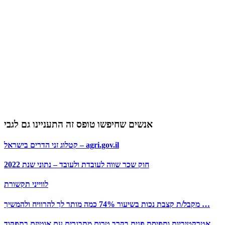
אנשים שחיפשו טופס זה התעניינו גם לגבי
קטלוג זני הדרים בישראל – agri.gov.il
חוק שכר שווה לעובדת ולעובד – נתוני שנת 2022
לווייני תקשורת
מקבל/ת קצבת נכות בשיעור 74% כמה מותר לך להרוויח ולהמשיך …
אטרקטיביות ותפיסת פנים בקרב טרום מתבגרים עם אוטיזם בתפקוד …