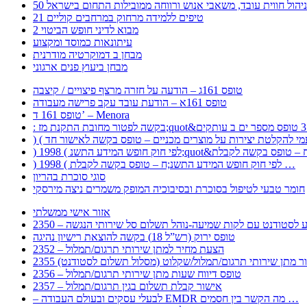
ר לניהול חווית עובד, משאבי אנוש ורווחה ממובילות התחום בישראל
21 טיפים ללמידה מרחוק במרחבים קוליים
מבוא לדיני חופש הביטוי 2
עיתונאות כמוסד ומקצוע
מבחן ב דמוקרטיה מודרנית
מבחן ביעוץ פנים ארגוני
טופס 161ג – הודעה על חזרה מרצף פיצויים / קיצבה
טופס 161א – הודעת עובד עקב פרישה מעבודה
טופס 161 ד’ – Menora
) 1998 ( לפי חוק חופש המידע התשנ;ח – טופס בקשה לקבלת …
סוגי סוכרת בהריון
חומר טבעי לטיפול בסוכרת ובסיבוכיה המופק משמרים ניצה מירסקי
אזור אישי ממשלתי
 – מידע לסטודנט עם לקות שמיעה-נוהל תשלום סל שירותי הנגשה
טופס ירוק (רש”ל 18) בקשה להוצאת רישיון נהיגה
2352 – הצעת מחיר למתן שירותי תרגום/תמלול
עבור מתן שירותי תרגום/תמלול/שקלוט (מסלול תשלום לסטודנט)
2356 – טופס דיווח שעות מתן שירותי תרגום/תמלול
2357 – אישור קבלת תשלום בגין תרגום/תמלול
– לבעלי עסקים ובעולם העבודה EMDR מה הקשר בין חסמים …