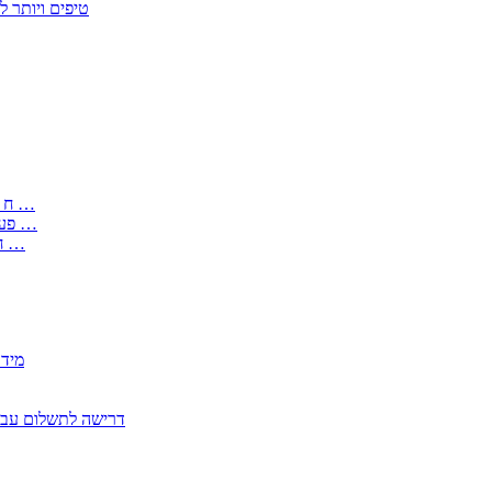
50 טיפים ויות
: בקשה לפטור מחובת התקנת מז;quot&ח 3 טופס מספר ים ב עותקים …
) ( פעמי להקלטת יצירות על מוצרים מכניים – טופס בקשה לאישור חד …
) 1998 ( לפי חוק חופש המידע התשנ;quot&ח – טופס בקשה לקבלת …
2350
2355 דרישה לתשלום 