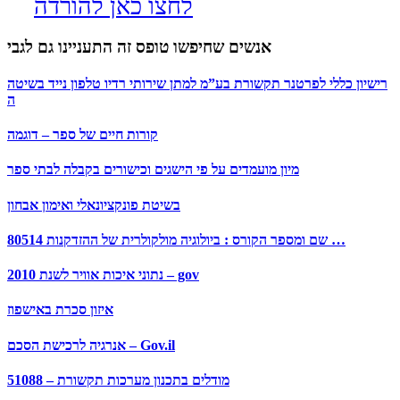
לחצו כאן להורדה
אנשים שחיפשו טופס זה התעניינו גם לגבי
רישיון כללי לפרטנר תקשורת בע”מ למתן שירותי רדיו טלפון נייד בשיטה
ה
קורות חיים של ספר – דוגמה
מיון מועמדים על פי הישגים וכישורים בקבלה לבתי ספר
בשיטת פונקציונאלי ואימון אבחון
שם ומספר הקורס : ביולוגיה מולקולרית של ההזדקנות 80514 …
נתוני איכות אוויר לשנת 2010 – gov
איזון סכרת באישפוז
אנרגיה לרכישת הסכם – Gov.il
51088 – מודלים בתכנון מערכות תקשורת