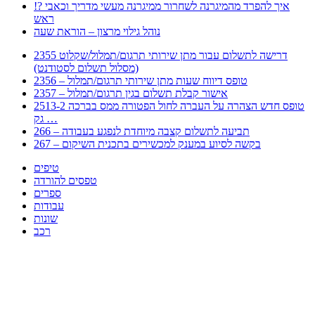
!? איך להפרד מהמיגרנה לשחרור ממיגרנה מעשי מדריך וכאבי
ראש
נוהל גילוי מרצון – הוראת שעה
2355 דרישה לתשלום עבור מתן שירותי תרגום/תמלול/שקלוט
(מסלול תשלום לסטודנט)
2356 – טופס דיווח שעות מתן שירותי תרגום/תמלול
2357 – אישור קבלת תשלום בגין תרגום/תמלול
2513-2 טופס חדש הצהרה על העברה לחול הפטורה ממס בברכה
גק …
266 – תביעה לתשלום קצבה מיוחדת לנפגע בעבודה
267 – בקשה לסיוע במענק למכשירים בתכנית השיקום
טיפים
טפסים להורדה
ספרים
עבודות
שונות
רכב
Huppert הינו אלגוריתם המחפש עבורכם מסמכים, מצגות, טפסים, ספרים, עבודות, מבחנים
וכל סוג מסמך שיכולילהקל על חיי היום יום. המנוע הוקם בכדי לחסוך לכם את המאמץ
המייגע בחיפוש אינטנסיבי באתרים ואתרי הממשלה באמצעות Huppert, תוכלו למצוא
ספרים להורדה, וכל סוג מסמך בעצם שתחפצו בו בקלות ובמהירות. האתר אינו אחראי לתוכן
היות והוא נשאב בצורה אוטמטית, כל התוכן הנשאב חשוף בצורה ציבורית לכל. במידה