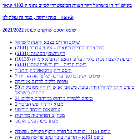
ביניים “ח דו בישראל דיור הצוות הבינמשרדי לטיוב נתוני ה 4102 ינואר
בניה ירוקה , כמה זה עולה לנו – Gov.il
2021/2022 טופס הסכם שחקנים לעונת
שילוב חרדים בצבא ההגנה לישראל
כתב ויתור סודיות רפואית – נפגעי עבודה (7101)
דין וחשבון רב שנתי (6101)
תביעה לקצבת נכות כללית על פי האמנות הבינלאומיות (10135)
ביטוח וגבייה – דין וחשבון שנתי (6101)
היסטוריה,ארכיאולוגיה,והתנ”ך
7 טיפים חשובים לפני עריכה של צוואה הדדית
טיפים כללים לדרום אמריקה
50 טיפים ויותר לניהול חווית עובד, משאבי אנוש ורווחה ממובילות
התחום בישראל
21 טיפים ללמידה מרחוק במרחבים קוליים
מבוא לדיני חופש הביטוי 2
עיתונאות כמוסד ומקצוע
מבחן ב דמוקרטיה מודרנית
מבחן ביעוץ פנים ארגוני
טופס 161ג – הודעה על חזרה מרצף פיצויים / קיצבה
טופס 161א – הודעת עובד עקב פרישה מעבודה