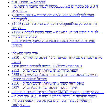
טופס 161 ד’ – Menora
: בקשה לפטור מחובת התקנת מז;quot&ח 3 טופס מספר ים ב
עותקים …
) ( פעמי להקלטת יצירות על מוצרים מכניים – טופס בקשה
לאישור חד …
) 1998 ( לפי חוק חופש המידע התשנ;quot&ח – טופס בקשה
לקבלת …
) 1998 ( לפי חוק חופש המידע התשנ;ח – טופס בקשה לקבלת …
סוגי סוכרת בהריון
חומר טבעי לטיפול בסוכרת ובסיבוכיה המופק משמרים ניצה
מירסקי
אזור אישי ממשלתי
2350 – מידע לסטודנט עם לקות שמיעה-נוהל תשלום סל שירותי
הנגשה
טופס ירוק (רש”ל 18) בקשה להוצאת רישיון נהיגה
2352 – הצעת מחיר למתן שירותי תרגום/תמלול
2355 דרישה לתשלום עבור מתן שירותי תרגום/תמלול/שקלוט
(מסלול תשלום לסטודנט)
2356 – טופס דיווח שעות מתן שירותי תרגום/תמלול
2357 – אישור קבלת תשלום בגין תרגום/תמלול
– לבעלי עסקים ובעולם העבודה EMDR מה הקשר בין חסמים …
– משבר הקורונה “? נורמלי החדש ” ומהו ה 2021 איך תראה
, התעשייה , פיצויי מס רכוש בגין נזק עקיף לענפי המסחר
החקלאות …