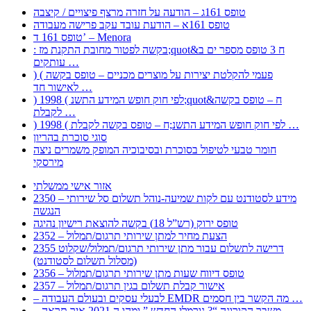
טופס 161ג – הודעה על חזרה מרצף פיצויים / קיצבה
טופס 161א – הודעת עובד עקב פרישה מעבודה
טופס 161 ד’ – Menora
: בקשה לפטור מחובת התקנת מז;quot&ח 3 טופס מספר ים ב
עותקים …
) ( פעמי להקלטת יצירות על מוצרים מכניים – טופס בקשה
לאישור חד …
) 1998 ( לפי חוק חופש המידע התשנ;quot&ח – טופס בקשה
לקבלת …
) 1998 ( לפי חוק חופש המידע התשנ;ח – טופס בקשה לקבלת …
סוגי סוכרת בהריון
חומר טבעי לטיפול בסוכרת ובסיבוכיה המופק משמרים ניצה
מירסקי
אזור אישי ממשלתי
2350 – מידע לסטודנט עם לקות שמיעה-נוהל תשלום סל שירותי
הנגשה
טופס ירוק (רש”ל 18) בקשה להוצאת רישיון נהיגה
2352 – הצעת מחיר למתן שירותי תרגום/תמלול
2355 דרישה לתשלום עבור מתן שירותי תרגום/תמלול/שקלוט
(מסלול תשלום לסטודנט)
2356 – טופס דיווח שעות מתן שירותי תרגום/תמלול
2357 – אישור קבלת תשלום בגין תרגום/תמלול
– לבעלי עסקים ובעולם העבודה EMDR מה הקשר בין חסמים …
– משבר הקורונה “? נורמלי החדש ” ומהו ה 2021 איך תראה