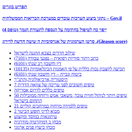
תפריט בוגרים
נתוני ביצוע הערכות עובדים במערכת הבריאות הממשלתית – Gov.il
ייפוי כח לטיפול בחתימה על הנספח לתעודת הגמר (טופס 4)
סרטן הערמונית של אגרסיביות ה שיטה חדשה לדירוג .(Gleason score)
שילוב חרדים בצבא ההגנה לישראל
כתב ויתור סודיות רפואית – נפגעי עבודה (7101)
דין וחשבון רב שנתי (6101)
תביעה לקצבת נכות כללית על פי האמנות הבינלאומיות (10135)
ביטוח וגבייה – דין וחשבון שנתי (6101)
היסטוריה,ארכיאולוגיה,והתנ”ך
7 טיפים חשובים לפני עריכה של צוואה הדדית
טיפים כללים לדרום אמריקה
50 טיפים ויותר לניהול חווית עובד, משאבי אנוש ורווחה ממובילות
התחום בישראל
21 טיפים ללמידה מרחוק במרחבים קוליים
מבוא לדיני חופש הביטוי 2
עיתונאות כמוסד ומקצוע
מבחן ב דמוקרטיה מודרנית
מבחן ביעוץ פנים ארגוני