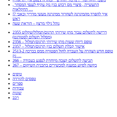
, התעשייה , פיצויי מס רכוש בגין נזק עקיף לענפי המסחר
החקלאות …
!? איך להפרד מהמיגרנה לשחרור ממיגרנה מעשי מדריך וכאבי
ראש
נוהל גילוי מרצון – הוראת שעה
2355 דרישה לתשלום עבור מתן שירותי תרגום/תמלול/שקלוט
(מסלול תשלום לסטודנט)
2356 – טופס דיווח שעות מתן שירותי תרגום/תמלול
2357 – אישור קבלת תשלום בגין תרגום/תמלול
2513-2 טופס חדש הצהרה על העברה לחול הפטורה ממס בברכה
גק …
266 – תביעה לתשלום קצבה מיוחדת לנפגע בעבודה
267 – בקשה לסיוע במענק למכשירים בתכנית השיקום
טיפים
טפסים להורדה
ספרים
עבודות
שונות
רכב
Huppert הינו אלגוריתם המחפש עבורכם מסמכים, מצגות, טפסים, ספרים, עבודות, מבחנים
וכל סוג מסמך שיכולילהקל על חיי היום יום. המנוע הוקם בכדי לחסוך לכם את המאמץ