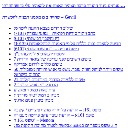
עניינים ניגוד היעדר בדבר תצהיר האמת את להצהיר עלי כי שהוזהרתי …
שחייה ב ם מאמני תכנית להכשרת – Gov.il
שילוב חרדים בצבא ההגנה לישראל
כתב ויתור סודיות רפואית – נפגעי עבודה (7101)
דין וחשבון רב שנתי (6101)
תביעה לקצבת נכות כללית על פי האמנות הבינלאומיות (10135)
ביטוח וגבייה – דין וחשבון שנתי (6101)
היסטוריה,ארכיאולוגיה,והתנ”ך
7 טיפים חשובים לפני עריכה של צוואה הדדית
טיפים כללים לדרום אמריקה
50 טיפים ויותר לניהול חווית עובד, משאבי אנוש ורווחה ממובילות
התחום בישראל
21 טיפים ללמידה מרחוק במרחבים קוליים
מבוא לדיני חופש הביטוי 2
עיתונאות כמוסד ומקצוע
מבחן ב דמוקרטיה מודרנית
מבחן ביעוץ פנים ארגוני
טופס 161ג – הודעה על חזרה מרצף פיצויים / קיצבה
טופס 161א – הודעת עובד עקב פרישה מעבודה
טופס 161 ד’ – Menora
: בקשה לפטור מחובת התקנת מז;quot&ח 3 טופס מספר ים ב