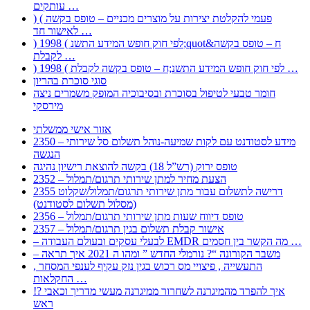
עותקים …
) ( פעמי להקלטת יצירות על מוצרים מכניים – טופס בקשה
לאישור חד …
) 1998 ( לפי חוק חופש המידע התשנ;quot&ח – טופס בקשה
לקבלת …
) 1998 ( לפי חוק חופש המידע התשנ;ח – טופס בקשה לקבלת …
סוגי סוכרת בהריון
חומר טבעי לטיפול בסוכרת ובסיבוכיה המופק משמרים ניצה
מירסקי
אזור אישי ממשלתי
2350 – מידע לסטודנט עם לקות שמיעה-נוהל תשלום סל שירותי
הנגשה
טופס ירוק (רש”ל 18) בקשה להוצאת רישיון נהיגה
2352 – הצעת מחיר למתן שירותי תרגום/תמלול
2355 דרישה לתשלום עבור מתן שירותי תרגום/תמלול/שקלוט
(מסלול תשלום לסטודנט)
2356 – טופס דיווח שעות מתן שירותי תרגום/תמלול
2357 – אישור קבלת תשלום בגין תרגום/תמלול
– לבעלי עסקים ובעולם העבודה EMDR מה הקשר בין חסמים …
– משבר הקורונה “? נורמלי החדש ” ומהו ה 2021 איך תראה
, התעשייה , פיצויי מס רכוש בגין נזק עקיף לענפי המסחר
החקלאות …
!? איך להפרד מהמיגרנה לשחרור ממיגרנה מעשי מדריך וכאבי
ראש