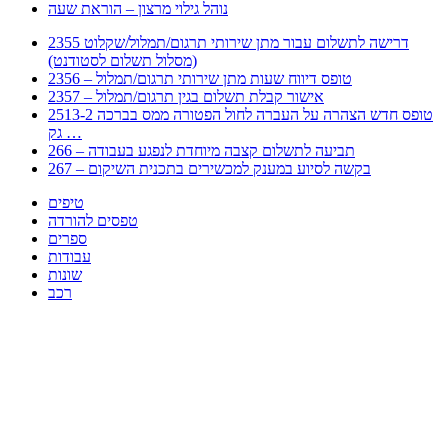
נוהל גילוי מרצון – הוראת שעה
2355 דרישה לתשלום עבור מתן שירותי תרגום/תמלול/שקלוט
(מסלול תשלום לסטודנט)
2356 – טופס דיווח שעות מתן שירותי תרגום/תמלול
2357 – אישור קבלת תשלום בגין תרגום/תמלול
2513-2 טופס חדש הצהרה על העברה לחול הפטורה ממס בברכה
גק …
266 – תביעה לתשלום קצבה מיוחדת לנפגע בעבודה
267 – בקשה לסיוע במענק למכשירים בתכנית השיקום
טיפים
טפסים להורדה
ספרים
עבודות
שונות
רכב
Huppert הינו אלגוריתם המחפש עבורכם מסמכים, מצגות, טפסים, ספרים, עבודות, מבחנים
וכל סוג מסמך שיכולילהקל על חיי היום יום. המנוע הוקם בכדי לחסוך לכם את המאמץ
המייגע בחיפוש אינטנסיבי באתרים ואתרי הממשלה באמצעות Huppert, תוכלו למצוא
ספרים להורדה, וכל סוג מסמך בעצם שתחפצו בו בקלות ובמהירות. האתר אינו אחראי לתוכן
היות והוא נשאב בצורה אוטמטית, כל התוכן הנשאב חשוף בצורה ציבורית לכל. במידה
וראיתם תוכן שפוגע בכם אנא שלחו לנו מייל ונדאג להסירו
copyrightⒸ 2023