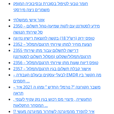
חומר טבעי לטיפול בסוכרת ובסיבוכיה המופק
משמרים ניצה מירסקי
אזור אישי ממשלתי
2350 – מידע לסטודנט עם לקות שמיעה-נוהל תשלום
סל שירותי הנגשה
טופס ירוק (רש”ל 18) בקשה להוצאת רישיון נהיגה
2352 – הצעת מחיר למתן שירותי תרגום/תמלול
2355 דרישה לתשלום עבור מתן שירותי
תרגום/תמלול/שקלוט (מסלול תשלום לסטודנט)
2356 – טופס דיווח שעות מתן שירותי תרגום/תמלול
2357 – אישור קבלת תשלום בגין תרגום/תמלול
– לבעלי עסקים ובעולם העבודה EMDR מה הקשר בין
חסמים …
– משבר הקורונה “? נורמלי החדש ” ומהו ה 2021 איך
תראה
, התעשייה , פיצויי מס רכוש בגין נזק עקיף לענפי
המסחר החקלאות …
!? איך להפרד מהמיגרנה לשחרור ממיגרנה מעשי