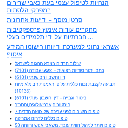
הנחיות לטיפול עצמי בעת כאבי שרירים
במפרקי הלסתות
סרטן מוסף – ידיעות אחרונות
מחקרים עודות אימוץ פרספקטיבות
חברתיות על ידי תלמידים בעלי …
אשראי נתוני למערכת ודיווחו רישומו המידע
איסוף
שילוב חרדים בצבא ההגנה לישראל
כתב ויתור סודיות רפואית – נפגעי עבודה (7101)
דין וחשבון רב שנתי (6101)
תביעה לקצבת נכות כללית על פי האמנות הבינלאומיות
(10135)
ביטוח וגבייה – דין וחשבון שנתי (6101)
היסטוריה,ארכיאולוגיה,והתנ”ך
7 טיפים חשובים לפני עריכה של צוואה הדדית
טיפים כללים לדרום אמריקה
50 טיפים ויותר לניהול חווית עובד, משאבי אנוש ורווחה