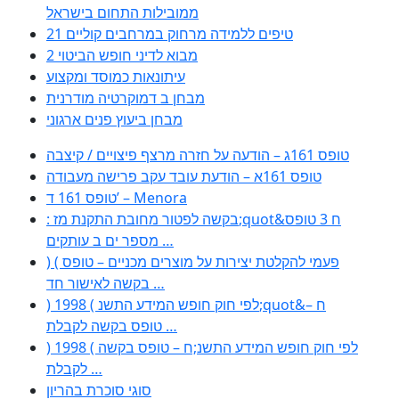
ממובילות התחום בישראל
21 טיפים ללמידה מרחוק במרחבים קוליים
מבוא לדיני חופש הביטוי 2
עיתונאות כמוסד ומקצוע
מבחן ב דמוקרטיה מודרנית
מבחן ביעוץ פנים ארגוני
טופס 161ג – הודעה על חזרה מרצף פיצויים / קיצבה
טופס 161א – הודעת עובד עקב פרישה מעבודה
טופס 161 ד’ – Menora
: בקשה לפטור מחובת התקנת מז;quot&ח 3 טופס
מספר ים ב עותקים …
) ( פעמי להקלטת יצירות על מוצרים מכניים – טופס
בקשה לאישור חד …
) 1998 ( לפי חוק חופש המידע התשנ;quot&ח –
טופס בקשה לקבלת …
) 1998 ( לפי חוק חופש המידע התשנ;ח – טופס בקשה
לקבלת …
סוגי סוכרת בהריון