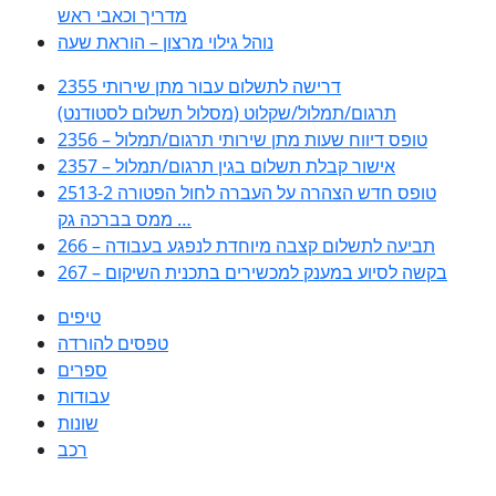
מדריך וכאבי ראש
נוהל גילוי מרצון – הוראת שעה
2355 דרישה לתשלום עבור מתן שירותי
תרגום/תמלול/שקלוט (מסלול תשלום לסטודנט)
2356 – טופס דיווח שעות מתן שירותי תרגום/תמלול
2357 – אישור קבלת תשלום בגין תרגום/תמלול
2513-2 טופס חדש הצהרה על העברה לחול הפטורה
ממס בברכה גק …
266 – תביעה לתשלום קצבה מיוחדת לנפגע בעבודה
267 – בקשה לסיוע במענק למכשירים בתכנית השיקום
טיפים
טפסים להורדה
ספרים
עבודות
שונות
רכב
Huppert הינו אלגוריתם המחפש עבורכם מסמכים, מצגות, טפסים, ספרים,