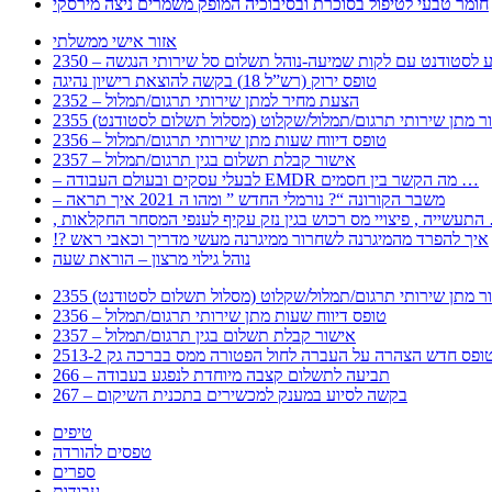
חומר טבעי לטיפול בסוכרת ובסיבוכיה המופק משמרים ניצה מירסקי
אזור אישי ממשלתי
 – מידע לסטודנט עם לקות שמיעה-נוהל תשלום סל שירותי הנגשה
טופס ירוק (רש”ל 18) בקשה להוצאת רישיון נהיגה
2352 – הצעת מחיר למתן שירותי תרגום/תמלול
עבור מתן שירותי תרגום/תמלול/שקלוט (מסלול תשלום לסטודנט)
2356 – טופס דיווח שעות מתן שירותי תרגום/תמלול
2357 – אישור קבלת תשלום בגין תרגום/תמלול
– לבעלי עסקים ובעולם העבודה EMDR מה הקשר בין חסמים …
– משבר הקורונה “? נורמלי החדש ” ומהו ה 2021 איך תראה
לענפי המסחר החקלאות …
!? איך להפרד מהמיגרנה לשחרור ממיגרנה מעשי מדריך וכאבי ראש
נוהל גילוי מרצון – הוראת שעה
עבור מתן שירותי תרגום/תמלול/שקלוט (מסלול תשלום לסטודנט)
2356 – טופס דיווח שעות מתן שירותי תרגום/תמלול
2357 – אישור קבלת תשלום בגין תרגום/תמלול
266 – תביעה לתשלום קצבה מיוחדת לנפגע בעבודה
267 – בקשה לסיוע במענק למכשירים בתכנית השיקום
טיפים
טפסים להורדה
ספרים
עבודות