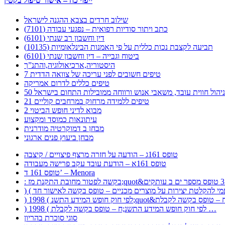
ייפוי כח – אישור טיפול בקטין
שילוב חרדים בצבא ההגנה לישראל
כתב ויתור סודיות רפואית – נפגעי עבודה (7101)
דין וחשבון רב שנתי (6101)
תביעה לקצבת נכות כללית על פי האמנות הבינלאומיות (10135)
ביטוח וגבייה – דין וחשבון שנתי (6101)
היסטוריה,ארכיאולוגיה,והתנ”ך
7 טיפים חשובים לפני עריכה של צוואה הדדית
טיפים כללים לדרום אמריקה
ר לניהול חווית עובד, משאבי אנוש ורווחה ממובילות התחום בישראל
21 טיפים ללמידה מרחוק במרחבים קוליים
מבוא לדיני חופש הביטוי 2
עיתונאות כמוסד ומקצוע
מבחן ב דמוקרטיה מודרנית
מבחן ביעוץ פנים ארגוני
טופס 161ג – הודעה על חזרה מרצף פיצויים / קיצבה
טופס 161א – הודעת עובד עקב פרישה מעבודה
טופס 161 ד’ – Menora
) 1998 ( לפי חוק חופש המידע התשנ;ח – טופס בקשה לקבלת …
סוגי סוכרת בהריון