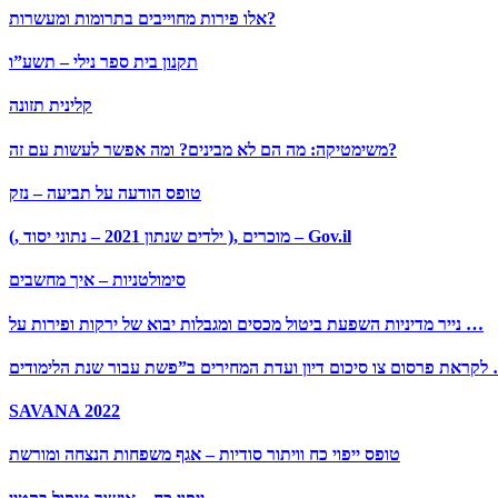
אלו פירות מחוייבים בתרומות ומעשרות?
תקנון בית ספר נילי – תשע”ו
קלינית תזונה
משימטיקה: מה הם לא מבינים? ומה אפשר לעשות עם זה?
טופס הודעה על תביעה – נזק
מוכרים ,( ילדים שנתון 2021 – נתוני יסוד ,) – Gov.il
סימולטניות – איך מחשבים
נייר מדיניות השפעת ביטול מכסים ומגבלות יבוא של ירקות ופירות על …
ים ב”פשת עבור שנת הלימודים …
SAVANA 2022
טופס ייפוי כח וויתור סודיות – אגף משפחות הנצחה ומורשת