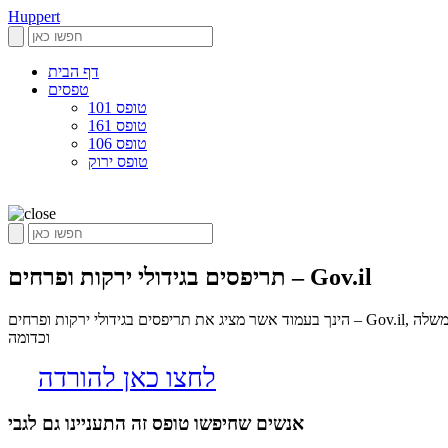
Huppert
דף הבית
טפסים
טופס 101
טופס 161
טופס 106
טופס ירוק
תריפסים בגידולי ירקות ופרחים – Gov.il
הינך בעמוד אשר מציג את תריפסים בגידולי ירקות ופרחים – Gov.il, הופרט הינו אלגוריתם שסורק את הרשת בחיפוש אחר טפסים שיכולים לשמש כל אחד בחיי היום יום המנוע מיועד לחסוך את החיפוש המייגע באתרי ממשלה
וכדומה
לחצו כאן להורדה
אנשים שחיפשו טופס זה התעניינו גם לגבי