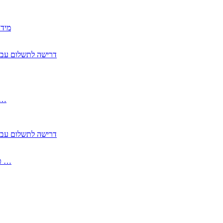
2350
2355 דרישה לתשלום 
, התעשייה , פיצויי מס רכוש בגין נזק עקיף 
2355 דרישה לתשלום 
2513-2 טופס חדש הצהרה על העברה לחול הפטורה ממס בברכה גק …