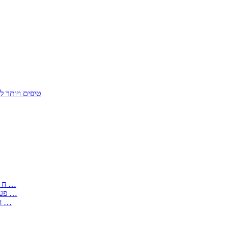
50 טיפים ויות
: בקשה לפטור מחובת התקנת מז;quot&ח 3 טופס מספר ים ב עותקים …
) ( פעמי להקלטת יצירות על מוצרים מכניים – טופס בקשה לאישור חד …
) 1998 ( לפי חוק חופש המידע התשנ;quot&ח – טופס בקשה לקבלת …