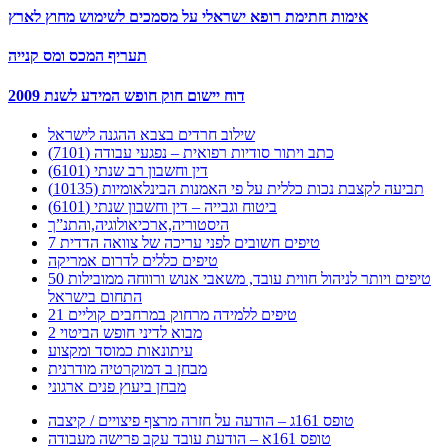
אימות חתימת רופא ישראלי על מסמכים לשימוש מחוץ לארץ
תעריף המכס ומס קנייה
דוח יישום חוק חופש המידע לשנת 2009
שילוב חרדים בצבא ההגנה לישראל
כתב ויתור סודיות רפואית – נפגעי עבודה (7101)
דין וחשבון רב שנתי (6101)
תביעה לקצבת נכות כללית על פי האמנות הבינלאומיות (10135)
ביטוח וגבייה – דין וחשבון שנתי (6101)
היסטוריה,ארכיאולוגיה,והתנ”ך
7 טיפים חשובים לפני עריכה של צוואה הדדית
טיפים כללים לדרום אמריקה
50 טיפים ויותר לניהול חווית עובד, משאבי אנוש ורווחה ממובילות
התחום בישראל
21 טיפים ללמידה מרחוק במרחבים קוליים
מבוא לדיני חופש הביטוי 2
עיתונאות כמוסד ומקצוע
מבחן ב דמוקרטיה מודרנית
מבחן ביעוץ פנים ארגוני
טופס 161ג – הודעה על חזרה מרצף פיצויים / קיצבה
טופס 161א – הודעת עובד עקב פרישה מעבודה