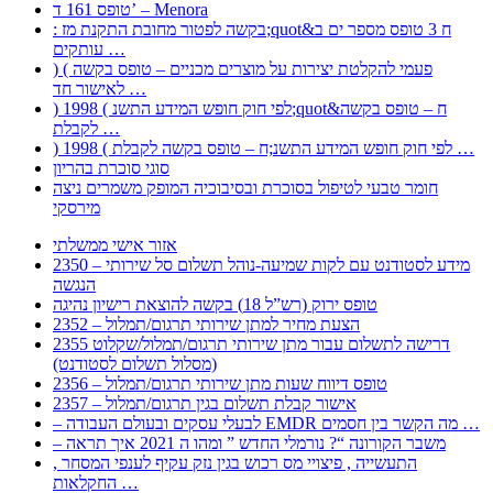
טופס 161 ד’ – Menora
: בקשה לפטור מחובת התקנת מז;quot&ח 3 טופס מספר ים ב
עותקים …
) ( פעמי להקלטת יצירות על מוצרים מכניים – טופס בקשה
לאישור חד …
) 1998 ( לפי חוק חופש המידע התשנ;quot&ח – טופס בקשה
לקבלת …
) 1998 ( לפי חוק חופש המידע התשנ;ח – טופס בקשה לקבלת …
סוגי סוכרת בהריון
חומר טבעי לטיפול בסוכרת ובסיבוכיה המופק משמרים ניצה
מירסקי
אזור אישי ממשלתי
2350 – מידע לסטודנט עם לקות שמיעה-נוהל תשלום סל שירותי
הנגשה
טופס ירוק (רש”ל 18) בקשה להוצאת רישיון נהיגה
2352 – הצעת מחיר למתן שירותי תרגום/תמלול
2355 דרישה לתשלום עבור מתן שירותי תרגום/תמלול/שקלוט
(מסלול תשלום לסטודנט)
2356 – טופס דיווח שעות מתן שירותי תרגום/תמלול
2357 – אישור קבלת תשלום בגין תרגום/תמלול
– לבעלי עסקים ובעולם העבודה EMDR מה הקשר בין חסמים …
– משבר הקורונה “? נורמלי החדש ” ומהו ה 2021 איך תראה
, התעשייה , פיצויי מס רכוש בגין נזק עקיף לענפי המסחר
החקלאות …