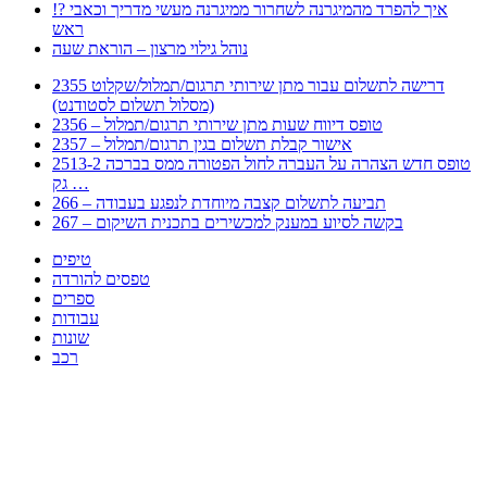
!? איך להפרד מהמיגרנה לשחרור ממיגרנה מעשי מדריך וכאבי
ראש
נוהל גילוי מרצון – הוראת שעה
2355 דרישה לתשלום עבור מתן שירותי תרגום/תמלול/שקלוט
(מסלול תשלום לסטודנט)
2356 – טופס דיווח שעות מתן שירותי תרגום/תמלול
2357 – אישור קבלת תשלום בגין תרגום/תמלול
2513-2 טופס חדש הצהרה על העברה לחול הפטורה ממס בברכה
גק …
266 – תביעה לתשלום קצבה מיוחדת לנפגע בעבודה
267 – בקשה לסיוע במענק למכשירים בתכנית השיקום
טיפים
טפסים להורדה
ספרים
עבודות
שונות
רכב
Huppert הינו אלגוריתם המחפש עבורכם מסמכים, מצגות, טפסים, ספרים, עבודות, מבחנים
וכל סוג מסמך שיכולילהקל על חיי היום יום. המנוע הוקם בכדי לחסוך לכם את המאמץ
המייגע בחיפוש אינטנסיבי באתרים ואתרי הממשלה באמצעות Huppert, תוכלו למצוא
ספרים להורדה, וכל סוג מסמך בעצם שתחפצו בו בקלות ובמהירות. האתר אינו אחראי לתוכן
היות והוא נשאב בצורה אוטמטית, כל התוכן הנשאב חשוף בצורה ציבורית לכל. במידה