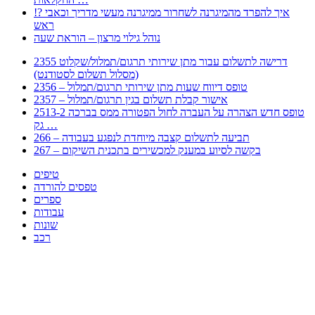
!? איך להפרד מהמיגרנה לשחרור ממיגרנה מעשי מדריך וכאבי
ראש
נוהל גילוי מרצון – הוראת שעה
2355 דרישה לתשלום עבור מתן שירותי תרגום/תמלול/שקלוט
(מסלול תשלום לסטודנט)
2356 – טופס דיווח שעות מתן שירותי תרגום/תמלול
2357 – אישור קבלת תשלום בגין תרגום/תמלול
2513-2 טופס חדש הצהרה על העברה לחול הפטורה ממס בברכה
גק …
266 – תביעה לתשלום קצבה מיוחדת לנפגע בעבודה
267 – בקשה לסיוע במענק למכשירים בתכנית השיקום
טיפים
טפסים להורדה
ספרים
עבודות
שונות
רכב
Huppert הינו אלגוריתם המחפש עבורכם מסמכים, מצגות, טפסים, ספרים, עבודות, מבחנים
וכל סוג מסמך שיכולילהקל על חיי היום יום. המנוע הוקם בכדי לחסוך לכם את המאמץ
המייגע בחיפוש אינטנסיבי באתרים ואתרי הממשלה באמצעות Huppert, תוכלו למצוא
ספרים להורדה, וכל סוג מסמך בעצם שתחפצו בו בקלות ובמהירות. האתר אינו אחראי לתוכן