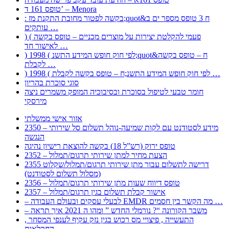
טופס 161 ד’ – Menora
: בקשה לפטור מחובת התקנת מז;quot&ח 3 טופס מספר ים ב
עותקים …
) ( פעמי להקלטת יצירות על מוצרים מכניים – טופס בקשה
לאישור חד …
) 1998 ( לפי חוק חופש המידע התשנ;quot&ח – טופס בקשה
לקבלת …
) 1998 ( לפי חוק חופש המידע התשנ;ח – טופס בקשה לקבלת …
סוגי סוכרת בהריון
חומר טבעי לטיפול בסוכרת ובסיבוכיה המופק משמרים ניצה
מירסקי
אזור אישי ממשלתי
2350 – מידע לסטודנט עם לקות שמיעה-נוהל תשלום סל שירותי
הנגשה
טופס ירוק (רש”ל 18) בקשה להוצאת רישיון נהיגה
2352 – הצעת מחיר למתן שירותי תרגום/תמלול
2355 דרישה לתשלום עבור מתן שירותי תרגום/תמלול/שקלוט
(מסלול תשלום לסטודנט)
2356 – טופס דיווח שעות מתן שירותי תרגום/תמלול
2357 – אישור קבלת תשלום בגין תרגום/תמלול
– לבעלי עסקים ובעולם העבודה EMDR מה הקשר בין חסמים …
– משבר הקורונה “? נורמלי החדש ” ומהו ה 2021 איך תראה
, התעשייה , פיצויי מס רכוש בגין נזק עקיף לענפי המסחר
החקלאות …