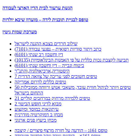
הגשת ערעור לבית הדין הארצי לעבודה
טופס לבניית תוכנית לידה – מועדון שיבא יולדות
מערכת שמות גיטין
שילוב חרדים בצבא ההגנה לישראל
כתב ויתור סודיות רפואית – נפגעי עבודה (7101)
דין וחשבון רב שנתי (6101)
תביעה לקצבת נכות כללית על פי האמנות הבינלאומיות (10135)
ביטוח וגבייה – דין וחשבון שנתי (6101)
היסטוריה,ארכיאולוגיה,והתנ”ך
7 טיפים חשובים לפני עריכה של צוואה הדדית
טיפים כללים לדרום אמריקה
50 טיפים ויותר לניהול חווית עובד, משאבי אנוש ורווחה ממובילות
התחום בישראל
21 טיפים ללמידה מרחוק במרחבים קוליים
מבוא לדיני חופש הביטוי 2
עיתונאות כמוסד ומקצוע
מבחן ב דמוקרטיה מודרנית
מבחן ביעוץ פנים ארגוני
טופס 161ג – הודעה על חזרה מרצף פיצויים / קיצבה
טופס 161א – הודעת עובד עקב פרישה מעבודה