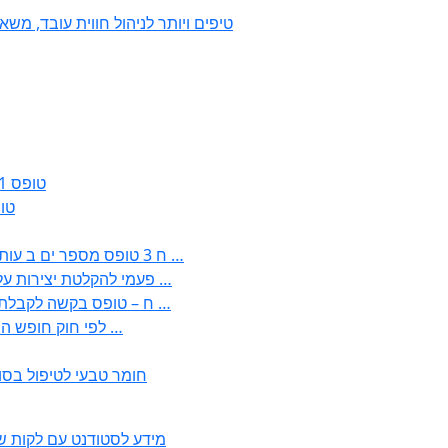
50 טיפים ויותר לניהול חווית עובד, 
טופס 161ג – הודעה על חזרה מרצף פיצויים / קיצבה
טופס 161א – הוד
: בקשה לפטור מחובת התקנת מז;quot&ח 3 טופס מספר ים ב עותקים …
) ( פעמי להקלטת יצירות על מוצרים מכניים – טופס בקשה לאישור חד …
) 1998 ( לפי חוק חופש המידע התשנ;quot&ח – טופס בקשה לקבלת …
) 1998 ( לפי חוק חופש המידע התשנ;ח – טופס בקשה לקבלת …
חומר טבעי לטיפול בסו
2350 – מידע לסטודנט עם לק