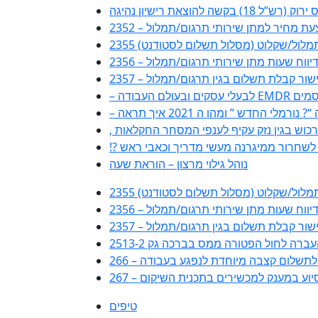
(רש”ל 18) בקשה להוצאת רישיון נהיגה
2 – הצעת מחיר למתן שירותי תרגום/תמלול
ם/תמלול/שקלוט (מסלול תשלום לסטודנט)
טופס דיווח שעות מתן שירותי תרגום/תמלול
23 – אישור קבלת תשלום בגין תרגום/תמלול
ורמלי החדש ” ומהו ה 2021 איך תראה
ה לשחרור ממיגרנה מעשי מדריך וכאבי ראש
נוהל גילוי מרצון – הוראת שעה
ם/תמלול/שקלוט (מסלול תשלום לסטודנט)
טופס דיווח שעות מתן שירותי תרגום/תמלול
23 – אישור קבלת תשלום בגין תרגום/תמלול
ביעה לתשלום קצבה מיוחדת לנפגע בעבודה
ה לסיוע במענק למכשירים בתכנית השיקום
טיפים