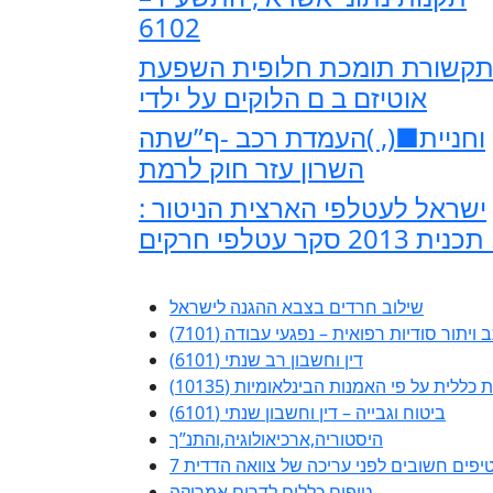
6102
קשורת תומכת חלופית השפעת
אוטיזם ב ם הלוקים על ילדי
וחניית■(, )העמדת רכב -ף”שתה
השרון עזר חוק לרמת
: ישראל לעטלפי הארצית הניטור
 חרקים …
שילוב חרדים בצבא ההגנה לישראל
 ויתור סודיות רפואית – נפגעי עבודה (7101)
דין וחשבון רב שנתי (6101)
ללית על פי האמנות הבינלאומיות (10135)
ביטוח וגבייה – דין וחשבון שנתי (6101)
היסטוריה,ארכיאולוגיה,והתנ”ך
 טיפים חשובים לפני עריכה של צוואה הדדית
טיפים כללים לדרום אמריקה