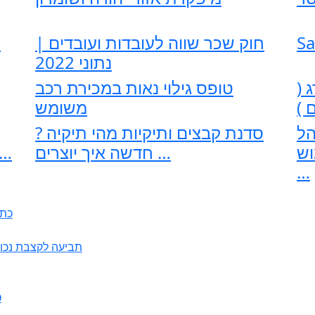
Sa
חוק שכר שווה לעובדות ועובדים |
ת
נתוני 2022
 (
טופס גילוי נאות במכירת רכב
 )
משומש
הל
סדנת קבצים ותיקיות מהי תיקיה ?
וש
חדשה איך יוצרים …
תכנית 2013 סקר עטלפי
…
כתב
תביעה לקצבת נכות כ
7