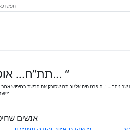
” תת”ח… אוטיזם.. ומה שביניהם… “
 שביניהם… “, הופרט הינו אלגוריתם שסורק את הרשת בחיפוש אחר ט
מיועד
אנשים שחיפש
מ פקדת אזור יהודה ושומרון