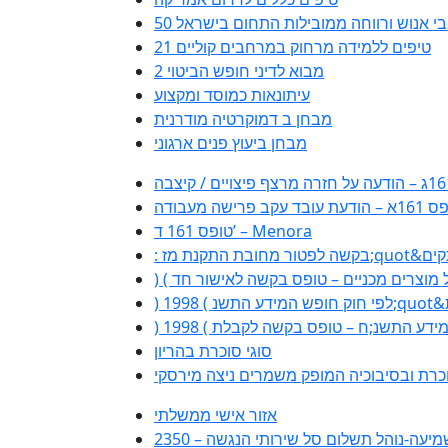
משאבי אנוש ורווחה ממובילות התחום בישראל
21 טיפים ללמידה מרחוק במרחבים קוליים
מבוא לדיני חופש הביטוי 2
עיתונאות כמוסד ומקצוע
מבחן ב דמוקרטיה מודרנית
מבחן ביעוץ פנים ארגוני
עת עובד עקב פרישה מעבודה
טופס 161 ד’ – Menora
סוגי סוכרת בהריון
כרת ובסיבוכיה המופק משמרים ניצה מירסקי
אזור אישי ממשלתי
ות שמיעה-נוהל תשלום סל שירותי הנגשה