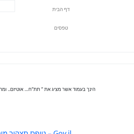
דף הבית
טפסים
הינך בעמוד אשר מציג את ” תת”ח… אוטיזם.. ומה
טופס תצהיר מוסר – Gov.il