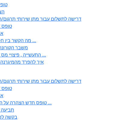
טופס ירוק 
352
2355 דרישה לתשלום עבור מתן שירותי תרגו
2356 – 
57
– לבעלי עסקים ובעולם העבודה EMDR מה הקשר בין חסמים …
– משבר הקורונה “? נ
, התעשייה , פיצויי מס רכוש בגין נזק עקיף לענפי המסחר החקלאות …
!? איך להפרד מהמיגרנ
2355 דרישה לתשלום עבור מתן שירותי תרגו
2356 – 
57
2513-2 טופס חדש הצהרה על העברה לחול הפטורה ממס בברכה גק …
266 – ת
267 – בקש