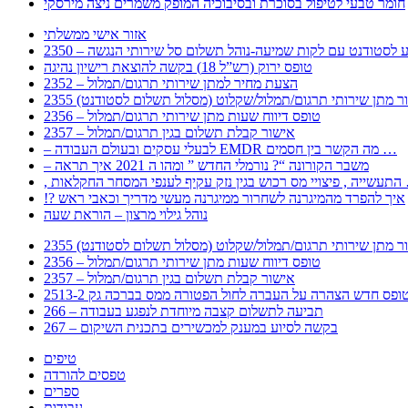
חומר טבעי לטיפול בסוכרת ובסיבוכיה המופק משמרים ניצה מירסקי
אזור אישי ממשלתי
 – מידע לסטודנט עם לקות שמיעה-נוהל תשלום סל שירותי הנגשה
טופס ירוק (רש”ל 18) בקשה להוצאת רישיון נהיגה
2352 – הצעת מחיר למתן שירותי תרגום/תמלול
עבור מתן שירותי תרגום/תמלול/שקלוט (מסלול תשלום לסטודנט)
2356 – טופס דיווח שעות מתן שירותי תרגום/תמלול
2357 – אישור קבלת תשלום בגין תרגום/תמלול
– לבעלי עסקים ובעולם העבודה EMDR מה הקשר בין חסמים …
– משבר הקורונה “? נורמלי החדש ” ומהו ה 2021 איך תראה
לענפי המסחר החקלאות …
!? איך להפרד מהמיגרנה לשחרור ממיגרנה מעשי מדריך וכאבי ראש
נוהל גילוי מרצון – הוראת שעה
עבור מתן שירותי תרגום/תמלול/שקלוט (מסלול תשלום לסטודנט)
2356 – טופס דיווח שעות מתן שירותי תרגום/תמלול
2357 – אישור קבלת תשלום בגין תרגום/תמלול
266 – תביעה לתשלום קצבה מיוחדת לנפגע בעבודה
267 – בקשה לסיוע במענק למכשירים בתכנית השיקום
טיפים
טפסים להורדה
ספרים
עבודות