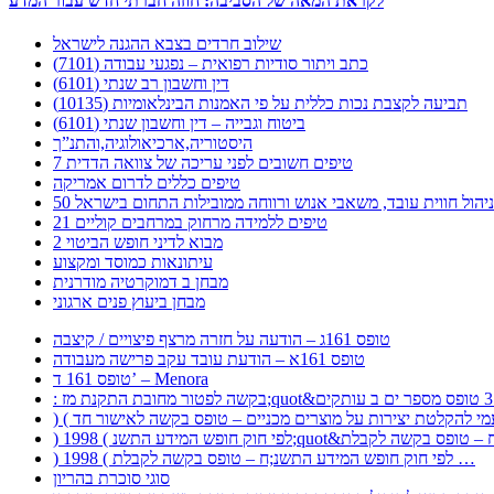
לקראת המאה של הסביבה: חוזה חברתי חדש עבור המדע
שילוב חרדים בצבא ההגנה לישראל
כתב ויתור סודיות רפואית – נפגעי עבודה (7101)
דין וחשבון רב שנתי (6101)
תביעה לקצבת נכות כללית על פי האמנות הבינלאומיות (10135)
ביטוח וגבייה – דין וחשבון שנתי (6101)
היסטוריה,ארכיאולוגיה,והתנ”ך
7 טיפים חשובים לפני עריכה של צוואה הדדית
טיפים כללים לדרום אמריקה
ר לניהול חווית עובד, משאבי אנוש ורווחה ממובילות התחום בישראל
21 טיפים ללמידה מרחוק במרחבים קוליים
מבוא לדיני חופש הביטוי 2
עיתונאות כמוסד ומקצוע
מבחן ב דמוקרטיה מודרנית
מבחן ביעוץ פנים ארגוני
טופס 161ג – הודעה על חזרה מרצף פיצויים / קיצבה
טופס 161א – הודעת עובד עקב פרישה מעבודה
טופס 161 ד’ – Menora
) 1998 ( לפי חוק חופש המידע התשנ;ח – טופס בקשה לקבלת …
סוגי סוכרת בהריון