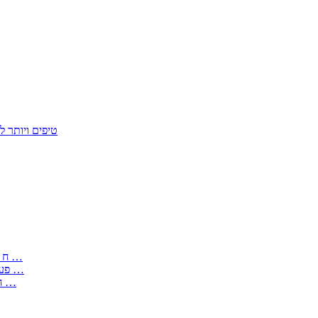
50 טיפים ויות
: בקשה לפטור מחובת התקנת מז;quot&ח 3 טופס מספר ים ב עותקים …
) ( פעמי להקלטת יצירות על מוצרים מכניים – טופס בקשה לאישור חד …
) 1998 ( לפי חוק חופש המידע התשנ;quot&ח – טופס בקשה לקבלת …