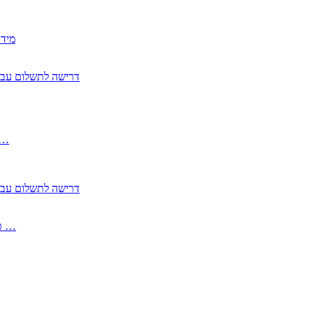
2350
2355 דרישה לתשלום 
, התעשייה , פיצויי מס רכוש בגין נזק עקיף 
2355 דרישה לתשלום 
2513-2 טופס חדש הצהרה על העברה לחול הפטורה ממס בברכה גק …