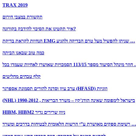
TRAX 2019
תקשורת במצבי חירום
איך תקטינו את הסיכוי להידבק בקורונה?
הנחיות לקראת בדיקת EMG שניתן להפשיל מעל טרם הבדיקה ולהגיע …
כמה טוב שבאנו הביתה
מכויות שאושרו לאחיות שעמדו בכל …
קלף טבחים מחליטים
ערב עיון וסדנה להורים תסמונת אספרגר (HFASD) וזוגיות
(NHL) 1990-2012 , בישראל לימפומה שאינה הודג’קין – משרד הבריאות
HIBM, HIBM2 ניוון שרירים נדיר
מת ספקים מאושרת ע”י הרשות הלאומית לבטיחות בדרכים ומשרד …