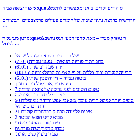
אישור יציאה מביה;quot&ס הורים יקרים, ב אנו מאפשרים לתלמ
הדרישות בהגשת נתוני יציבות של חומרים פעילים פרמצבטיים ותכשירים
…
סרטן מעי גס ד;quot&ר טארק סעדי – מאת סרטן המעי הגס נחשב
לגידול …
שילוב חרדים בצבא ההגנה לישראל
כתב ויתור סודיות רפואית – נפגעי עבודה (7101)
דין וחשבון רב שנתי (6101)
תביעה לקצבת נכות כללית על פי האמנות הבינלאומיות (10135)
ביטוח וגבייה – דין וחשבון שנתי (6101)
היסטוריה,ארכיאולוגיה,והתנ”ך
7 טיפים חשובים לפני עריכה של צוואה הדדית
טיפים כללים לדרום אמריקה
50 טיפים ויותר לניהול חווית עובד, משאבי אנוש ורווחה ממובילות
התחום בישראל
21 טיפים ללמידה מרחוק במרחבים קוליים
מבוא לדיני חופש הביטוי 2
עיתונאות כמוסד ומקצוע
מבחן ב דמוקרטיה מודרנית
מבחן ביעוץ פנים ארגוני