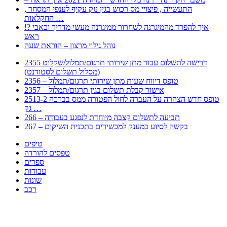
, התעשייה , פיצויי מס רכוש בגין נזק עקיף לענפי המסחר
החקלאות …
!? איך להפרד מהמיגרנה לשחרור ממיגרנה מעשי מדריך וכאבי
ראש
נוהל גילוי מרצון – הוראת שעה
2355 דרישה לתשלום עבור מתן שירותי תרגום/תמלול/שקלוט
(מסלול תשלום לסטודנט)
2356 – טופס דיווח שעות מתן שירותי תרגום/תמלול
2357 – אישור קבלת תשלום בגין תרגום/תמלול
2513-2 טופס חדש הצהרה על העברה לחול הפטורה ממס בברכה
גק …
266 – תביעה לתשלום קצבה מיוחדת לנפגע בעבודה
267 – בקשה לסיוע במענק למכשירים בתכנית השיקום
טיפים
טפסים להורדה
ספרים
עבודות
שונות
רכב
Huppert הינו אלגוריתם המחפש עבורכם מסמכים, מצגות, טפסים, ספרים, עבודות, מבחנים
וכל סוג מסמך שיכולילהקל על חיי היום יום. המנוע הוקם בכדי לחסוך לכם את המאמץ