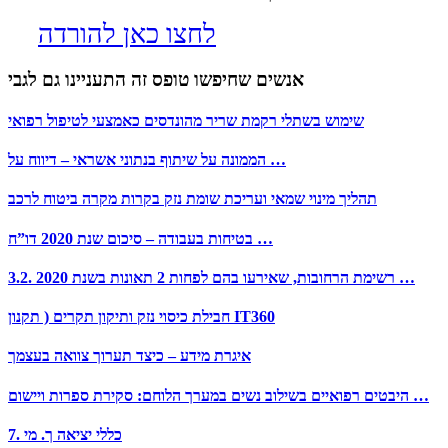
לחצו כאן להורדה
אנשים שחיפשו טופס זה התעניינו גם לגבי
שימוש בשתלי רקמת שריר מהונדסים כאמצעי לטיפול רפואי
הממונה על שיתוף בנתוני אשראי – דיווח על …
תהליך מינוי שמאי ועריכת שומת נזק בקרות מקרה ביטוח לרכב
בטיחות בעבודה – סיכום שנת 2020 דו”ח …
3.2. רשימת הרחובות, שאירעו בהם לפחות 2 תאונות בשנת 2020 …
חבילת כיסוי נזק ותיקון תקרים ( תקנון IT360
איגרת מידע – כיצד תערוך צוואה בעצמך
היבטים רפואיים בשילוב נשים במערך הלוחם: סקירת ספרות ויישום …
כללי יציאה ך. מי .7