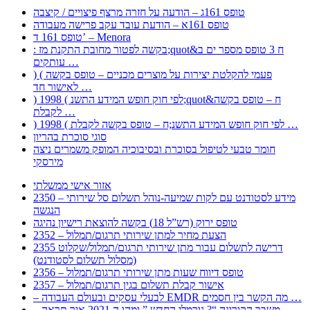
טופס 161ג – הודעה על חזרה מרצף פיצויים / קיצבה
טופס 161א – הודעת עובד עקב פרישה מעבודה
טופס 161 ד’ – Menora
: בקשה לפטור מחובת התקנת מז;quot&ח 3 טופס מספר ים ב
עותקים …
) ( פעמי להקלטת יצירות על מוצרים מכניים – טופס בקשה
לאישור חד …
) 1998 ( לפי חוק חופש המידע התשנ;quot&ח – טופס בקשה
לקבלת …
) 1998 ( לפי חוק חופש המידע התשנ;ח – טופס בקשה לקבלת …
סוגי סוכרת בהריון
חומר טבעי לטיפול בסוכרת ובסיבוכיה המופק משמרים ניצה
מירסקי
אזור אישי ממשלתי
2350 – מידע לסטודנט עם לקות שמיעה-נוהל תשלום סל שירותי
הנגשה
טופס ירוק (רש”ל 18) בקשה להוצאת רישיון נהיגה
2352 – הצעת מחיר למתן שירותי תרגום/תמלול
2355 דרישה לתשלום עבור מתן שירותי תרגום/תמלול/שקלוט
(מסלול תשלום לסטודנט)
2356 – טופס דיווח שעות מתן שירותי תרגום/תמלול
2357 – אישור קבלת תשלום בגין תרגום/תמלול
– לבעלי עסקים ובעולם העבודה EMDR מה הקשר בין חסמים …
– משבר הקורונה “? נורמלי החדש ” ומהו ה 2021 איך תראה