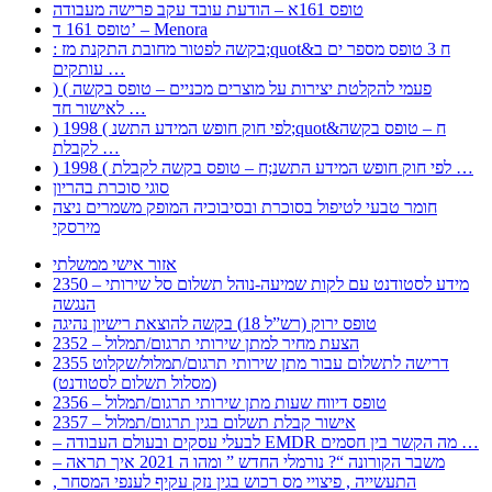
טופס 161א – הודעת עובד עקב פרישה מעבודה
טופס 161 ד’ – Menora
: בקשה לפטור מחובת התקנת מז;quot&ח 3 טופס מספר ים ב
עותקים …
) ( פעמי להקלטת יצירות על מוצרים מכניים – טופס בקשה
לאישור חד …
) 1998 ( לפי חוק חופש המידע התשנ;quot&ח – טופס בקשה
לקבלת …
) 1998 ( לפי חוק חופש המידע התשנ;ח – טופס בקשה לקבלת …
סוגי סוכרת בהריון
חומר טבעי לטיפול בסוכרת ובסיבוכיה המופק משמרים ניצה
מירסקי
אזור אישי ממשלתי
2350 – מידע לסטודנט עם לקות שמיעה-נוהל תשלום סל שירותי
הנגשה
טופס ירוק (רש”ל 18) בקשה להוצאת רישיון נהיגה
2352 – הצעת מחיר למתן שירותי תרגום/תמלול
2355 דרישה לתשלום עבור מתן שירותי תרגום/תמלול/שקלוט
(מסלול תשלום לסטודנט)
2356 – טופס דיווח שעות מתן שירותי תרגום/תמלול
2357 – אישור קבלת תשלום בגין תרגום/תמלול
– לבעלי עסקים ובעולם העבודה EMDR מה הקשר בין חסמים …
– משבר הקורונה “? נורמלי החדש ” ומהו ה 2021 איך תראה
, התעשייה , פיצויי מס רכוש בגין נזק עקיף לענפי המסחר