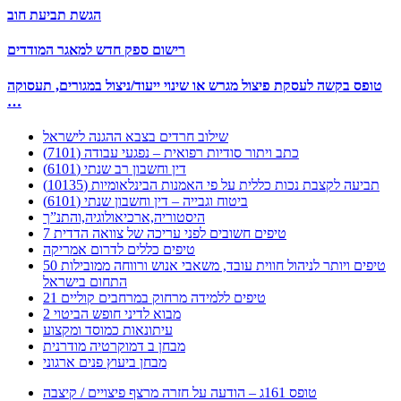
הגשת תביעת חוב
רישום ספק חדש למאגר המודדים
טופס בקשה לעסקת פיצול מגרש או שינוי ייעוד/ניצול במגורים, תעסוקה
…
שילוב חרדים בצבא ההגנה לישראל
כתב ויתור סודיות רפואית – נפגעי עבודה (7101)
דין וחשבון רב שנתי (6101)
תביעה לקצבת נכות כללית על פי האמנות הבינלאומיות (10135)
ביטוח וגבייה – דין וחשבון שנתי (6101)
היסטוריה,ארכיאולוגיה,והתנ”ך
7 טיפים חשובים לפני עריכה של צוואה הדדית
טיפים כללים לדרום אמריקה
50 טיפים ויותר לניהול חווית עובד, משאבי אנוש ורווחה ממובילות
התחום בישראל
21 טיפים ללמידה מרחוק במרחבים קוליים
מבוא לדיני חופש הביטוי 2
עיתונאות כמוסד ומקצוע
מבחן ב דמוקרטיה מודרנית
מבחן ביעוץ פנים ארגוני
טופס 161ג – הודעה על חזרה מרצף פיצויים / קיצבה