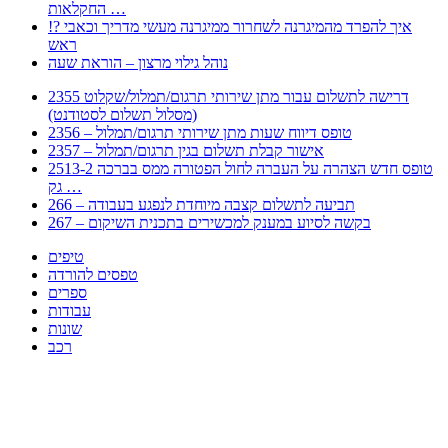
החקלאות …
!? איך להפרד מהמיגרנה לשחרור ממיגרנה מעשי מדריך וכאבי
ראש
נוהל גילוי מרצון – הוראת שעה
2355 דרישה לתשלום עבור מתן שירותי תרגום/תמלול/שקלוט
(מסלול תשלום לסטודנט)
2356 – טופס דיווח שעות מתן שירותי תרגום/תמלול
2357 – אישור קבלת תשלום בגין תרגום/תמלול
2513-2 טופס חדש הצהרה על העברה לחול הפטורה ממס בברכה
גק …
266 – תביעה לתשלום קצבה מיוחדת לנפגע בעבודה
267 – בקשה לסיוע במענק למכשירים בתכנית השיקום
טיפים
טפסים להורדה
ספרים
עבודות
שונות
רכב
Huppert הינו אלגוריתם המחפש עבורכם מסמכים, מצגות, טפסים, ספרים, עבודות, מבחנים
וכל סוג מסמך שיכולילהקל על חיי היום יום. המנוע הוקם בכדי לחסוך לכם את המאמץ
המייגע בחיפוש אינטנסיבי באתרים ואתרי הממשלה באמצעות Huppert, תוכלו למצוא
ספרים להורדה, וכל סוג מסמך בעצם שתחפצו בו בקלות ובמהירות. האתר אינו אחראי לתוכן