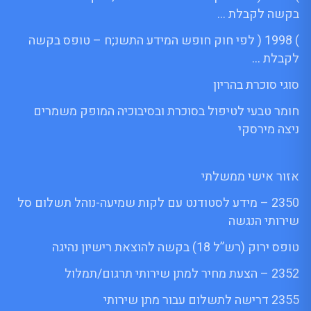
בקשה לקבלת …
) 1998 ( לפי חוק חופש המידע התשנ;ח – טופס בקשה
לקבלת …
סוגי סוכרת בהריון
חומר טבעי לטיפול בסוכרת ובסיבוכיה המופק משמרים
ניצה מירסקי
אזור אישי ממשלתי
2350 – מידע לסטודנט עם לקות שמיעה-נוהל תשלום סל
שירותי הנגשה
טופס ירוק (רש”ל 18) בקשה להוצאת רישיון נהיגה
2352 – הצעת מחיר למתן שירותי תרגום/תמלול
2355 דרישה לתשלום עבור מתן שירותי