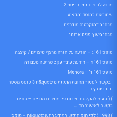
מבוא לדיני חופש הביטוי 2
עיתונאות כמוסד ומקצוע
מבחן ב דמוקרטיה מודרנית
מבחן ביעוץ פנים ארגוני
טופס 161ג – הודעה על חזרה מרצף פיצויים / קיצבה
טופס 161א – הודעת עובד עקב פרישה מעבודה
טופס 161 ד’ – Menora
: בקשה לפטור מחובת התקנת מז;quot&ח 3 טופס מספר
ים ב עותקים …
) ( פעמי להקלטת יצירות על מוצרים מכניים – טופס
בקשה לאישור חד …
) 1998 ( לפי חוק חופש המידע התשנ;quot&ח – טופס