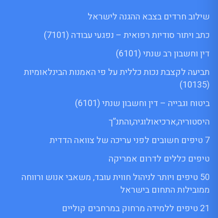
שילוב חרדים בצבא ההגנה לישראל
כתב ויתור סודיות רפואית – נפגעי עבודה (7101)
דין וחשבון רב שנתי (6101)
תביעה לקצבת נכות כללית על פי האמנות הבינלאומיות
(10135)
ביטוח וגבייה – דין וחשבון שנתי (6101)
היסטוריה,ארכיאולוגיה,והתנ”ך
7 טיפים חשובים לפני עריכה של צוואה הדדית
טיפים כללים לדרום אמריקה
50 טיפים ויותר לניהול חווית עובד, משאבי אנוש ורווחה
ממובילות התחום בישראל
21 טיפים ללמידה מרחוק במרחבים קוליים