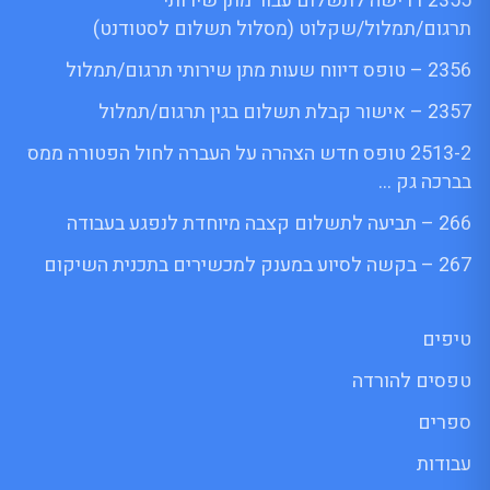
2355 דרישה לתשלום עבור מתן שירותי
תרגום/תמלול/שקלוט (מסלול תשלום לסטודנט)
2356 – טופס דיווח שעות מתן שירותי תרגום/תמלול
2357 – אישור קבלת תשלום בגין תרגום/תמלול
2513-2 טופס חדש הצהרה על העברה לחול הפטורה ממס
בברכה גק …
266 – תביעה לתשלום קצבה מיוחדת לנפגע בעבודה
267 – בקשה לסיוע במענק למכשירים בתכנית השיקום
טיפים
טפסים להורדה
ספרים
עבודות