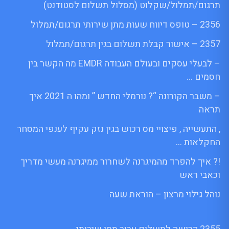
תרגום/תמלול/שקלוט (מסלול תשלום לסטודנט)
2356 – טופס דיווח שעות מתן שירותי תרגום/תמלול
2357 – אישור קבלת תשלום בגין תרגום/תמלול
– לבעלי עסקים ובעולם העבודה EMDR מה הקשר בין
חסמים …
– משבר הקורונה “? נורמלי החדש ” ומהו ה 2021 איך
תראה
, התעשייה , פיצויי מס רכוש בגין נזק עקיף לענפי המסחר
החקלאות …
!? איך להפרד מהמיגרנה לשחרור ממיגרנה מעשי מדריך
וכאבי ראש
נוהל גילוי מרצון – הוראת שעה