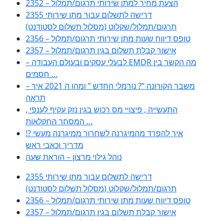
2352 – הצעת מחיר למתן שירותי תרגום/תמלול
2355 דרישה לתשלום עבור מתן שירותי
תרגום/תמלול/שקלוט (מסלול תשלום לסטודנט)
2356 – טופס דיווח שעות מתן שירותי תרגום/תמלול
2357 – אישור קבלת תשלום בגין תרגום/תמלול
– לבעלי עסקים ובעולם העבודה EMDR מה הקשר בין
חסמים …
– משבר הקורונה “? נורמלי החדש ” ומהו ה 2021 איך
תראה
, התעשייה , פיצויי מס רכוש בגין נזק עקיף לענפי
המסחר החקלאות …
!? איך להפרד מהמיגרנה לשחרור ממיגרנה מעשי
מדריך וכאבי ראש
נוהל גילוי מרצון – הוראת שעה
2355 דרישה לתשלום עבור מתן שירותי
תרגום/תמלול/שקלוט (מסלול תשלום לסטודנט)
2356 – טופס דיווח שעות מתן שירותי תרגום/תמלול
2357 – אישור קבלת תשלום בגין תרגום/תמלול