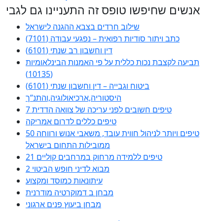
אנשים שחיפשו טופס זה התעניינו גם לגבי
שילוב חרדים בצבא ההגנה לישראל
כתב ויתור סודיות רפואית – נפגעי עבודה (7101)
דין וחשבון רב שנתי (6101)
תביעה לקצבת נכות כללית על פי האמנות הבינלאומיות
(10135)
ביטוח וגבייה – דין וחשבון שנתי (6101)
היסטוריה,ארכיאולוגיה,והתנ”ך
7 טיפים חשובים לפני עריכה של צוואה הדדית
טיפים כללים לדרום אמריקה
50 טיפים ויותר לניהול חווית עובד, משאבי אנוש ורווחה
ממובילות התחום בישראל
21 טיפים ללמידה מרחוק במרחבים קוליים
מבוא לדיני חופש הביטוי 2
עיתונאות כמוסד ומקצוע
מבחן ב דמוקרטיה מודרנית
מבחן ביעוץ פנים ארגוני