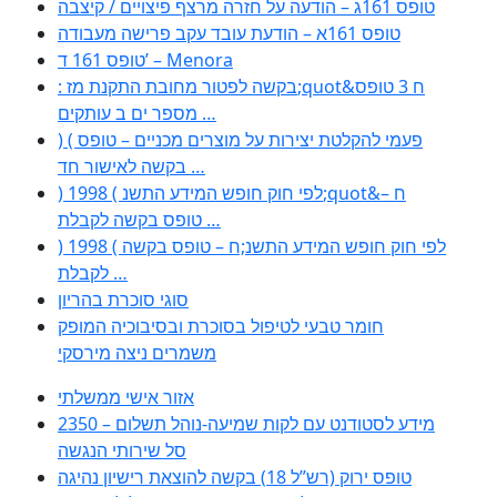
טופס 161ג – הודעה על חזרה מרצף פיצויים / קיצבה
טופס 161א – הודעת עובד עקב פרישה מעבודה
טופס 161 ד’ – Menora
: בקשה לפטור מחובת התקנת מז;quot&ח 3 טופס
מספר ים ב עותקים …
) ( פעמי להקלטת יצירות על מוצרים מכניים – טופס
בקשה לאישור חד …
) 1998 ( לפי חוק חופש המידע התשנ;quot&ח –
טופס בקשה לקבלת …
) 1998 ( לפי חוק חופש המידע התשנ;ח – טופס בקשה
לקבלת …
סוגי סוכרת בהריון
חומר טבעי לטיפול בסוכרת ובסיבוכיה המופק
משמרים ניצה מירסקי
אזור אישי ממשלתי
2350 – מידע לסטודנט עם לקות שמיעה-נוהל תשלום
סל שירותי הנגשה
טופס ירוק (רש”ל 18) בקשה להוצאת רישיון נהיגה