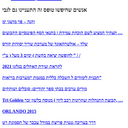
אנשים שחיפשו טופס זה התעניינו גם לגבי
זקנה – פוי מושגי ימ
תצהיר המציע לשם הוכחת עמידת ו בתנאי הסף הפיננסיים הקבועים …
שלד – אולטרהאונד של מערכת שריר יסודות קורס
לחופשה יציאה בקשת ) ימים 3 מעל ( ע”י ” / /
לקראת ועידת האקלים בגלזגו 2021
תכנית לימודים ל השכלה כללית במגמת “מערכות בריאות”
מורים ערבים בבתי ספר יהודיים: סובלים ושותקים
Tri Golden קבוצת התנהלות ועקרונות רכב ליווי ) מנוסח בלשון זכר, …
ORLANDO 2015
דרך בעריכה גנטית פריצת במודל עכבר של תסמונת רט