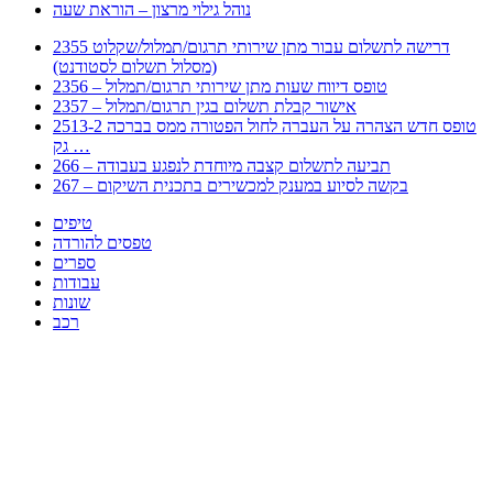
נוהל גילוי מרצון – הוראת שעה
2355 דרישה לתשלום עבור מתן שירותי תרגום/תמלול/שקלוט
(מסלול תשלום לסטודנט)
2356 – טופס דיווח שעות מתן שירותי תרגום/תמלול
2357 – אישור קבלת תשלום בגין תרגום/תמלול
2513-2 טופס חדש הצהרה על העברה לחול הפטורה ממס בברכה
גק …
266 – תביעה לתשלום קצבה מיוחדת לנפגע בעבודה
267 – בקשה לסיוע במענק למכשירים בתכנית השיקום
טיפים
טפסים להורדה
ספרים
עבודות
שונות
רכב
Huppert הינו אלגוריתם המחפש עבורכם מסמכים, מצגות, טפסים, ספרים, עבודות, מבחנים
וכל סוג מסמך שיכולילהקל על חיי היום יום. המנוע הוקם בכדי לחסוך לכם את המאמץ
המייגע בחיפוש אינטנסיבי באתרים ואתרי הממשלה באמצעות Huppert, תוכלו למצוא
ספרים להורדה, וכל סוג מסמך בעצם שתחפצו בו בקלות ובמהירות. האתר אינו אחראי לתוכן
היות והוא נשאב בצורה אוטמטית, כל התוכן הנשאב חשוף בצורה ציבורית לכל. במידה
וראיתם תוכן שפוגע בכם אנא שלחו לנו מייל ונדאג להסירו
copyrightⒸ 2023