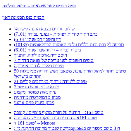
כמה דברים לפני שיוצאים – תרגול בהליכה
תכנית כנס תסמונת דאון
שילוב חרדים בצבא ההגנה לישראל
כתב ויתור סודיות רפואית – נפגעי עבודה (7101)
דין וחשבון רב שנתי (6101)
תביעה לקצבת נכות כללית על פי האמנות הבינלאומיות (10135)
ביטוח וגבייה – דין וחשבון שנתי (6101)
היסטוריה,ארכיאולוגיה,והתנ”ך
7 טיפים חשובים לפני עריכה של צוואה הדדית
טיפים כללים לדרום אמריקה
50 טיפים ויותר לניהול חווית עובד, משאבי אנוש ורווחה ממובילות
התחום בישראל
21 טיפים ללמידה מרחוק במרחבים קוליים
מבוא לדיני חופש הביטוי 2
עיתונאות כמוסד ומקצוע
מבחן ב דמוקרטיה מודרנית
מבחן ביעוץ פנים ארגוני
טופס 161ג – הודעה על חזרה מרצף פיצויים / קיצבה
טופס 161א – הודעת עובד עקב פרישה מעבודה
טופס 161 ד’ – Menora
: בקשה לפטור מחובת התקנת מז;quot&ח 3 טופס מספר ים ב