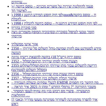
עותקים …
) ( פעמי להקלטת יצירות על מוצרים מכניים – טופס בקשה
לאישור חד …
) 1998 ( לפי חוק חופש המידע התשנ;quot&ח – טופס בקשה
לקבלת …
) 1998 ( לפי חוק חופש המידע התשנ;ח – טופס בקשה לקבלת …
סוגי סוכרת בהריון
חומר טבעי לטיפול בסוכרת ובסיבוכיה המופק משמרים ניצה
מירסקי
אזור אישי ממשלתי
2350 – מידע לסטודנט עם לקות שמיעה-נוהל תשלום סל שירותי
הנגשה
טופס ירוק (רש”ל 18) בקשה להוצאת רישיון נהיגה
2352 – הצעת מחיר למתן שירותי תרגום/תמלול
2355 דרישה לתשלום עבור מתן שירותי תרגום/תמלול/שקלוט
(מסלול תשלום לסטודנט)
2356 – טופס דיווח שעות מתן שירותי תרגום/תמלול
2357 – אישור קבלת תשלום בגין תרגום/תמלול
– לבעלי עסקים ובעולם העבודה EMDR מה הקשר בין חסמים …
– משבר הקורונה “? נורמלי החדש ” ומהו ה 2021 איך תראה
, התעשייה , פיצויי מס רכוש בגין נזק עקיף לענפי המסחר
החקלאות …
!? איך להפרד מהמיגרנה לשחרור ממיגרנה מעשי מדריך וכאבי
ראש