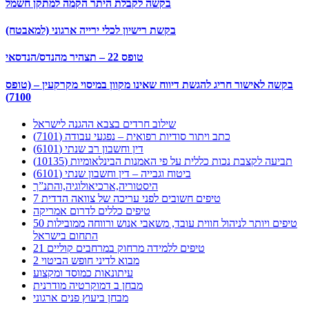
בקשה לקבלת היתר הקמה למתקן חשמל
בקשת רישיון לכלי ירייה ארגוני (למאבטח)
טופס 22 – תצהיר מהנדס/הנדסאי
בקשה לאישור חריג להגשת דיווח שאינו מקוון במיסוי מקרקעין – (טופס
7100)
שילוב חרדים בצבא ההגנה לישראל
כתב ויתור סודיות רפואית – נפגעי עבודה (7101)
דין וחשבון רב שנתי (6101)
תביעה לקצבת נכות כללית על פי האמנות הבינלאומיות (10135)
ביטוח וגבייה – דין וחשבון שנתי (6101)
היסטוריה,ארכיאולוגיה,והתנ”ך
7 טיפים חשובים לפני עריכה של צוואה הדדית
טיפים כללים לדרום אמריקה
50 טיפים ויותר לניהול חווית עובד, משאבי אנוש ורווחה ממובילות
התחום בישראל
21 טיפים ללמידה מרחוק במרחבים קוליים
מבוא לדיני חופש הביטוי 2
עיתונאות כמוסד ומקצוע
מבחן ב דמוקרטיה מודרנית
מבחן ביעוץ פנים ארגוני