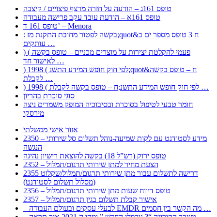
טופס 161ג – הודעה על חזרה מרצף פיצויים / קיצבה
טופס 161א – הודעת עובד עקב פרישה מעבודה
טופס 161 ד’ – Menora
: בקשה לפטור מחובת התקנת מז;quot&ח 3 טופס מספר ים ב
עותקים …
) ( פעמי להקלטת יצירות על מוצרים מכניים – טופס בקשה
לאישור חד …
) 1998 ( לפי חוק חופש המידע התשנ;quot&ח – טופס בקשה
לקבלת …
) 1998 ( לפי חוק חופש המידע התשנ;ח – טופס בקשה לקבלת …
סוגי סוכרת בהריון
חומר טבעי לטיפול בסוכרת ובסיבוכיה המופק משמרים ניצה
מירסקי
אזור אישי ממשלתי
2350 – מידע לסטודנט עם לקות שמיעה-נוהל תשלום סל שירותי
הנגשה
טופס ירוק (רש”ל 18) בקשה להוצאת רישיון נהיגה
2352 – הצעת מחיר למתן שירותי תרגום/תמלול
2355 דרישה לתשלום עבור מתן שירותי תרגום/תמלול/שקלוט
(מסלול תשלום לסטודנט)
2356 – טופס דיווח שעות מתן שירותי תרגום/תמלול
2357 – אישור קבלת תשלום בגין תרגום/תמלול
– לבעלי עסקים ובעולם העבודה EMDR מה הקשר בין חסמים …
– משבר הקורונה “? נורמלי החדש ” ומהו ה 2021 איך תראה