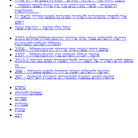
, התעשייה , פיצויי מס רכוש בגין נזק עקיף לענפי המסחר
החקלאות …
!? איך להפרד מהמיגרנה לשחרור ממיגרנה מעשי מדריך וכאבי
ראש
נוהל גילוי מרצון – הוראת שעה
2355 דרישה לתשלום עבור מתן שירותי תרגום/תמלול/שקלוט
(מסלול תשלום לסטודנט)
2356 – טופס דיווח שעות מתן שירותי תרגום/תמלול
2357 – אישור קבלת תשלום בגין תרגום/תמלול
2513-2 טופס חדש הצהרה על העברה לחול הפטורה ממס בברכה
גק …
266 – תביעה לתשלום קצבה מיוחדת לנפגע בעבודה
267 – בקשה לסיוע במענק למכשירים בתכנית השיקום
טיפים
טפסים להורדה
ספרים
עבודות
שונות
רכב
Huppert הינו אלגוריתם המחפש עבורכם מסמכים, מצגות, טפסים, ספרים, עבודות, מבחנים
וכל סוג מסמך שיכולילהקל על חיי היום יום. המנוע הוקם בכדי לחסוך לכם את המאמץ