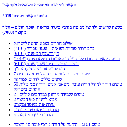
בקשה להירשם כמתמחה בשמאות מקרקעין
טופסי בקשה מעודכן 2019
בקשה לרישום ילד של מבוטח בקובץ ביטוח בריאות וקופת חולים – הליך
מקוצר (7000)
שילוב חרדים בצבא ההגנה לישראל
כתב ויתור סודיות רפואית – נפגעי עבודה (7101)
דין וחשבון רב שנתי (6101)
תביעה לקצבת נכות כללית על פי האמנות הבינלאומיות (10135)
ביטוח וגבייה – דין וחשבון שנתי (6101)
היסטוריה,ארכיאולוגיה,והתנ”ך
7 טיפים חשובים לפני עריכה של צוואה הדדית
טיפים כללים לדרום אמריקה
50 טיפים ויותר לניהול חווית עובד, משאבי אנוש ורווחה ממובילות
התחום בישראל
21 טיפים ללמידה מרחוק במרחבים קוליים
מבוא לדיני חופש הביטוי 2
עיתונאות כמוסד ומקצוע
מבחן ב דמוקרטיה מודרנית
מבחן ביעוץ פנים ארגוני
טופס 161ג – הודעה על חזרה מרצף פיצויים / קיצבה