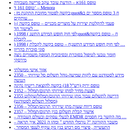
טופס 161א – הודעת עובד עקב פרישה מעבודה
טופס 161 ד’ – Menora
: בקשה לפטור מחובת התקנת מז;quot&ח 3 טופס מספר ים ב
עותקים …
) ( פעמי להקלטת יצירות על מוצרים מכניים – טופס בקשה
לאישור חד …
) 1998 ( לפי חוק חופש המידע התשנ;quot&ח – טופס בקשה
לקבלת …
) 1998 ( לפי חוק חופש המידע התשנ;ח – טופס בקשה לקבלת …
סוגי סוכרת בהריון
חומר טבעי לטיפול בסוכרת ובסיבוכיה המופק משמרים ניצה
מירסקי
אזור אישי ממשלתי
2350 – מידע לסטודנט עם לקות שמיעה-נוהל תשלום סל שירותי
הנגשה
טופס ירוק (רש”ל 18) בקשה להוצאת רישיון נהיגה
2352 – הצעת מחיר למתן שירותי תרגום/תמלול
2355 דרישה לתשלום עבור מתן שירותי תרגום/תמלול/שקלוט
(מסלול תשלום לסטודנט)
2356 – טופס דיווח שעות מתן שירותי תרגום/תמלול
2357 – אישור קבלת תשלום בגין תרגום/תמלול
– לבעלי עסקים ובעולם העבודה EMDR מה הקשר בין חסמים …
– משבר הקורונה “? נורמלי החדש ” ומהו ה 2021 איך תראה
, התעשייה , פיצויי מס רכוש בגין נזק עקיף לענפי המסחר