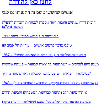
לחצו כאן להורדה
אנשים שחיפשו טופס זה התעניינו גם לגבי
חובות דיווח שנתיים וחובות דיווח נוספות לעמותות וחברות לתועלת
הציבור (חל”צ)
דוח יישום חוק חופש המידע לשנת 1999
טופס עדכון פרטים אישיים – עיריית תל אביב-יפו
תביעה לתגמול לפי חוק נכי רדיפות הנאצים התשי”ז – 1957
מענק סיוע לעסקים – השתתפות בהוצאות קבועות – פעימה שלישית
פסיכולוגיה רפואית – טופס בקשה לקבלת תואר מומחה מדריך’
בקשה להפקעה לפי פקודת הקרקעות (רכישה לצורכי ציבור) – 1943
איתור טיפת חלב (תחנות לבריאות המשפחה) וקביעת תורים
מערכת הודעות בוקר של מינהל המכס (שאילתת הודעות בוקר)