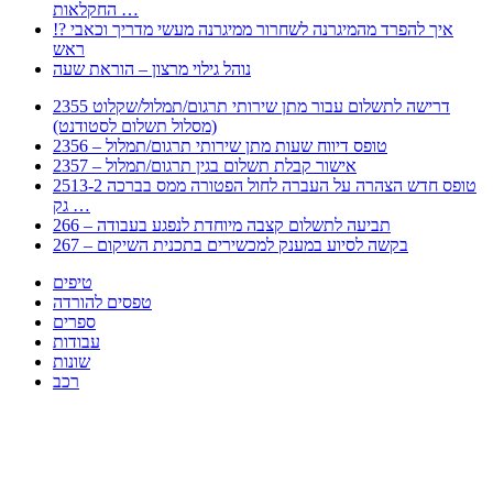
החקלאות …
!? איך להפרד מהמיגרנה לשחרור ממיגרנה מעשי מדריך וכאבי
ראש
נוהל גילוי מרצון – הוראת שעה
2355 דרישה לתשלום עבור מתן שירותי תרגום/תמלול/שקלוט
(מסלול תשלום לסטודנט)
2356 – טופס דיווח שעות מתן שירותי תרגום/תמלול
2357 – אישור קבלת תשלום בגין תרגום/תמלול
2513-2 טופס חדש הצהרה על העברה לחול הפטורה ממס בברכה
גק …
266 – תביעה לתשלום קצבה מיוחדת לנפגע בעבודה
267 – בקשה לסיוע במענק למכשירים בתכנית השיקום
טיפים
טפסים להורדה
ספרים
עבודות
שונות
רכב
Huppert הינו אלגוריתם המחפש עבורכם מסמכים, מצגות, טפסים, ספרים, עבודות, מבחנים
וכל סוג מסמך שיכולילהקל על חיי היום יום. המנוע הוקם בכדי לחסוך לכם את המאמץ
המייגע בחיפוש אינטנסיבי באתרים ואתרי הממשלה באמצעות Huppert, תוכלו למצוא
ספרים להורדה, וכל סוג מסמך בעצם שתחפצו בו בקלות ובמהירות. האתר אינו אחראי לתוכן