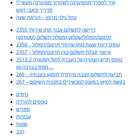
!? איך להפרד מהמיגרנה לשחרור ממיגרנה מעשי
מדריך וכאבי ראש
נוהל גילוי מרצון – הוראת שעה
2355 דרישה לתשלום עבור מתן שירותי
תרגום/תמלול/שקלוט (מסלול תשלום לסטודנט)
2356 – טופס דיווח שעות מתן שירותי תרגום/תמלול
2357 – אישור קבלת תשלום בגין תרגום/תמלול
2513-2 טופס חדש הצהרה על העברה לחול הפטורה
ממס בברכה גק …
266 – תביעה לתשלום קצבה מיוחדת לנפגע בעבודה
267 – בקשה לסיוע במענק למכשירים בתכנית השיקום
טיפים
טפסים להורדה
ספרים
עבודות
שונות
רכב