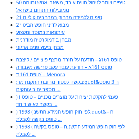
50 טיפים ויותר לניהול חווית עובד, משאבי אנוש ורווחה
ממובילות התחום בישראל
21 טיפים ללמידה מרחוק במרחבים קוליים
מבוא לדיני חופש הביטוי 2
עיתונאות כמוסד ומקצוע
מבחן ב דמוקרטיה מודרנית
מבחן ביעוץ פנים ארגוני
טופס 161ג – הודעה על חזרה מרצף פיצויים / קיצבה
טופס 161א – הודעת עובד עקב פרישה מעבודה
טופס 161 ד’ – Menora
: בקשה לפטור מחובת התקנת מז;quot&ח 3 טופס
מספר ים ב עותקים …
) ( פעמי להקלטת יצירות על מוצרים מכניים – טופס
בקשה לאישור חד …
) 1998 ( לפי חוק חופש המידע התשנ;quot&ח –
טופס בקשה לקבלת …
) 1998 ( לפי חוק חופש המידע התשנ;ח – טופס בקשה
לקבלת …