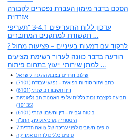
הסכם בדבר מימון העברת נפטרים לקבורה
אזרחית
עדכון ללוח התעריפים 3-4.1 “תעריפי
תקשורת למתקנים המחוברים …
? לרקוד עם דמעות בעיניים – פציעות מחול
הודעה בדבר כוונה לערוך רשימת מציעים
למתן שירותי ייעוץ בתחום פיתוח …
שילוב חרדים בצבא ההגנה לישראל
כתב ויתור סודיות רפואית – נפגעי עבודה (7101)
דין וחשבון רב שנתי (6101)
תביעה לקצבת נכות כללית על פי האמנות הבינלאומיות
(10135)
ביטוח וגבייה – דין וחשבון שנתי (6101)
היסטוריה,ארכיאולוגיה,והתנ”ך
7 טיפים חשובים לפני עריכה של צוואה הדדית
טיפים כללים לדרום אמריקה