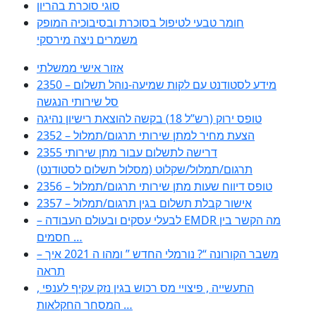
סוגי סוכרת בהריון
חומר טבעי לטיפול בסוכרת ובסיבוכיה המופק
משמרים ניצה מירסקי
אזור אישי ממשלתי
2350 – מידע לסטודנט עם לקות שמיעה-נוהל תשלום
סל שירותי הנגשה
טופס ירוק (רש”ל 18) בקשה להוצאת רישיון נהיגה
2352 – הצעת מחיר למתן שירותי תרגום/תמלול
2355 דרישה לתשלום עבור מתן שירותי
תרגום/תמלול/שקלוט (מסלול תשלום לסטודנט)
2356 – טופס דיווח שעות מתן שירותי תרגום/תמלול
2357 – אישור קבלת תשלום בגין תרגום/תמלול
– לבעלי עסקים ובעולם העבודה EMDR מה הקשר בין
חסמים …
– משבר הקורונה “? נורמלי החדש ” ומהו ה 2021 איך
תראה
, התעשייה , פיצויי מס רכוש בגין נזק עקיף לענפי
המסחר החקלאות …