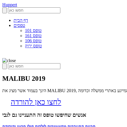
Huppert
דף הבית
טפסים
טופס 101
טופס 161
טופס 106
טופס ירוק
MALIBU 2019
חיפוש המייגע באתרי ממשלה וכדומה
לחצו כאן להורדה
אנשים שחיפשו טופס זה התעניינו גם לגבי
תכנית התערבות מדיטטיבית לילדים חולי סרטן והוריהם