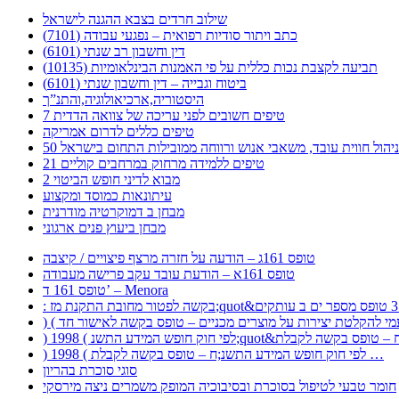
שילוב חרדים בצבא ההגנה לישראל
כתב ויתור סודיות רפואית – נפגעי עבודה (7101)
דין וחשבון רב שנתי (6101)
תביעה לקצבת נכות כללית על פי האמנות הבינלאומיות (10135)
ביטוח וגבייה – דין וחשבון שנתי (6101)
היסטוריה,ארכיאולוגיה,והתנ”ך
7 טיפים חשובים לפני עריכה של צוואה הדדית
טיפים כללים לדרום אמריקה
ר לניהול חווית עובד, משאבי אנוש ורווחה ממובילות התחום בישראל
21 טיפים ללמידה מרחוק במרחבים קוליים
מבוא לדיני חופש הביטוי 2
עיתונאות כמוסד ומקצוע
מבחן ב דמוקרטיה מודרנית
מבחן ביעוץ פנים ארגוני
טופס 161ג – הודעה על חזרה מרצף פיצויים / קיצבה
טופס 161א – הודעת עובד עקב פרישה מעבודה
טופס 161 ד’ – Menora
) 1998 ( לפי חוק חופש המידע התשנ;ח – טופס בקשה לקבלת …
סוגי סוכרת בהריון
חומר טבעי לטיפול בסוכרת ובסיבוכיה המופק משמרים ניצה מירסקי