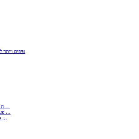
50 טיפים ויות
: בקשה לפטור מחובת התקנת מז;quot&ח 3 טופס מספר ים ב עותקים …
) ( פעמי להקלטת יצירות על מוצרים מכניים – טופס בקשה לאישור חד …
) 1998 ( לפי חוק חופש המידע התשנ;quot&ח – טופס בקשה לקבלת …