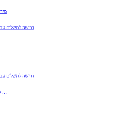
2350
2355 דרישה לתשלום 
, התעשייה , פיצויי מס רכוש בגין נזק עקיף 
2355 דרישה לתשלום 
2513-2 טופס חדש הצהרה על העברה לחול הפטורה ממס בברכה גק …