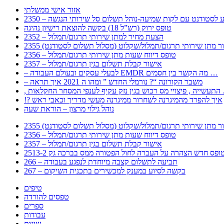
אזור אישי ממשלתי
 – מידע לסטודנט עם לקות שמיעה-נוהל תשלום סל שירותי הנגשה
טופס ירוק (רש”ל 18) בקשה להוצאת רישיון נהיגה
2352 – הצעת מחיר למתן שירותי תרגום/תמלול
עבור מתן שירותי תרגום/תמלול/שקלוט (מסלול תשלום לסטודנט)
2356 – טופס דיווח שעות מתן שירותי תרגום/תמלול
2357 – אישור קבלת תשלום בגין תרגום/תמלול
– לבעלי עסקים ובעולם העבודה EMDR מה הקשר בין חסמים …
– משבר הקורונה “? נורמלי החדש ” ומהו ה 2021 איך תראה
לענפי המסחר החקלאות …
!? איך להפרד מהמיגרנה לשחרור ממיגרנה מעשי מדריך וכאבי ראש
נוהל גילוי מרצון – הוראת שעה
עבור מתן שירותי תרגום/תמלול/שקלוט (מסלול תשלום לסטודנט)
2356 – טופס דיווח שעות מתן שירותי תרגום/תמלול
2357 – אישור קבלת תשלום בגין תרגום/תמלול
266 – תביעה לתשלום קצבה מיוחדת לנפגע בעבודה
267 – בקשה לסיוע במענק למכשירים בתכנית השיקום
טיפים
טפסים להורדה
ספרים
עבודות
שונות