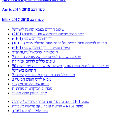
Auris 2015-2018 ספר רכב
hilux 2017-2018 ספר רכב
שילוב חרדים בצבא ההגנה לישראל
כתב ויתור סודיות רפואית – נפגעי עבודה (7101)
דין וחשבון רב שנתי (6101)
תביעה לקצבת נכות כללית על פי האמנות הבינלאומיות (10135)
ביטוח וגבייה – דין וחשבון שנתי (6101)
היסטוריה,ארכיאולוגיה,והתנ”ך
7 טיפים חשובים לפני עריכה של צוואה הדדית
טיפים כללים לדרום אמריקה
50 טיפים ויותר לניהול חווית עובד, משאבי אנוש ורווחה ממובילות
התחום בישראל
21 טיפים ללמידה מרחוק במרחבים קוליים
מבוא לדיני חופש הביטוי 2
עיתונאות כמוסד ומקצוע
מבחן ב דמוקרטיה מודרנית
מבחן ביעוץ פנים ארגוני
טופס 161ג – הודעה על חזרה מרצף פיצויים / קיצבה
טופס 161א – הודעת עובד עקב פרישה מעבודה
טופס 161 ד’ – Menora