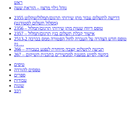
ראש
נוהל גילוי מרצון – הוראת שעה
2355 דרישה לתשלום עבור מתן שירותי תרגום/תמלול/שקלוט
(מסלול תשלום לסטודנט)
2356 – טופס דיווח שעות מתן שירותי תרגום/תמלול
2357 – אישור קבלת תשלום בגין תרגום/תמלול
2513-2 טופס חדש הצהרה על העברה לחול הפטורה ממס בברכה
גק …
266 – תביעה לתשלום קצבה מיוחדת לנפגע בעבודה
267 – בקשה לסיוע במענק למכשירים בתכנית השיקום
טיפים
טפסים להורדה
ספרים
עבודות
שונות
רכב
Huppert הינו אלגוריתם המחפש עבורכם מסמכים, מצגות, טפסים, ספרים, עבודות, מבחנים
וכל סוג מסמך שיכולילהקל על חיי היום יום. המנוע הוקם בכדי לחסוך לכם את המאמץ
המייגע בחיפוש אינטנסיבי באתרים ואתרי הממשלה באמצעות Huppert, תוכלו למצוא
ספרים להורדה, וכל סוג מסמך בעצם שתחפצו בו בקלות ובמהירות. האתר אינו אחראי לתוכן
היות והוא נשאב בצורה אוטמטית, כל התוכן הנשאב חשוף בצורה ציבורית לכל. במידה
וראיתם תוכן שפוגע בכם אנא שלחו לנו מייל ונדאג להסירו