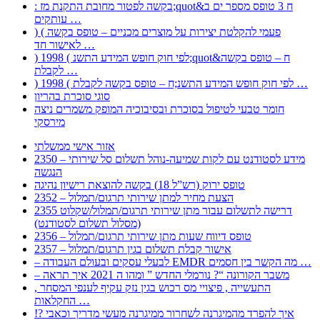
: בקשה לפטור מחובת התקנת מז;quot&ח 3 טופס מספר ים ב
עותקים …
) ( פעמי להקלטת יצירות על מוצרים מכניים – טופס בקשה
לאישור חד …
) 1998 ( לפי חוק חופש המידע התשנ;quot&ח – טופס בקשה
לקבלת …
) 1998 ( לפי חוק חופש המידע התשנ;ח – טופס בקשה לקבלת …
סוגי סוכרת בהריון
חומר טבעי לטיפול בסוכרת ובסיבוכיה המופק משמרים ניצה
מירסקי
אזור אישי ממשלתי
2350 – מידע לסטודנט עם לקות שמיעה-נוהל תשלום סל שירותי
הנגשה
טופס ירוק (רש”ל 18) בקשה להוצאת רישיון נהיגה
2352 – הצעת מחיר למתן שירותי תרגום/תמלול
2355 דרישה לתשלום עבור מתן שירותי תרגום/תמלול/שקלוט
(מסלול תשלום לסטודנט)
2356 – טופס דיווח שעות מתן שירותי תרגום/תמלול
2357 – אישור קבלת תשלום בגין תרגום/תמלול
– לבעלי עסקים ובעולם העבודה EMDR מה הקשר בין חסמים …
– משבר הקורונה “? נורמלי החדש ” ומהו ה 2021 איך תראה
, התעשייה , פיצויי מס רכוש בגין נזק עקיף לענפי המסחר
החקלאות …
!? איך להפרד מהמיגרנה לשחרור ממיגרנה מעשי מדריך וכאבי