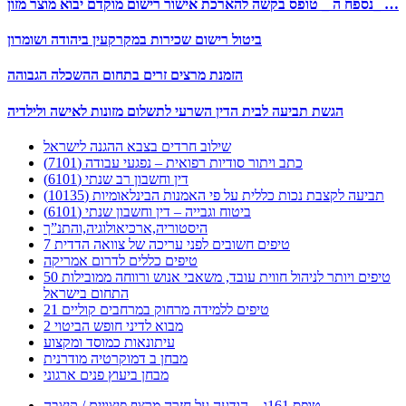
נספח ה _ טופס בקשה להארכת אישור רישום מוקדם יבוא מוצר מזון_ …
ביטול רישום שכירות במקרקעין ביהודה ושומרון
הזמנת מרצים זרים בתחום ההשכלה הגבוהה
הגשת תביעה לבית הדין השרעי לתשלום מזונות לאישה ולילדיה
שילוב חרדים בצבא ההגנה לישראל
כתב ויתור סודיות רפואית – נפגעי עבודה (7101)
דין וחשבון רב שנתי (6101)
תביעה לקצבת נכות כללית על פי האמנות הבינלאומיות (10135)
ביטוח וגבייה – דין וחשבון שנתי (6101)
היסטוריה,ארכיאולוגיה,והתנ”ך
7 טיפים חשובים לפני עריכה של צוואה הדדית
טיפים כללים לדרום אמריקה
50 טיפים ויותר לניהול חווית עובד, משאבי אנוש ורווחה ממובילות
התחום בישראל
21 טיפים ללמידה מרחוק במרחבים קוליים
מבוא לדיני חופש הביטוי 2
עיתונאות כמוסד ומקצוע
מבחן ב דמוקרטיה מודרנית
מבחן ביעוץ פנים ארגוני
טופס 161ג – הודעה על חזרה מרצף פיצויים / קיצבה