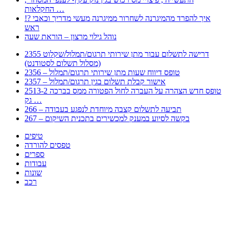
החקלאות …
!? איך להפרד מהמיגרנה לשחרור ממיגרנה מעשי מדריך וכאבי
ראש
נוהל גילוי מרצון – הוראת שעה
2355 דרישה לתשלום עבור מתן שירותי תרגום/תמלול/שקלוט
(מסלול תשלום לסטודנט)
2356 – טופס דיווח שעות מתן שירותי תרגום/תמלול
2357 – אישור קבלת תשלום בגין תרגום/תמלול
2513-2 טופס חדש הצהרה על העברה לחול הפטורה ממס בברכה
גק …
266 – תביעה לתשלום קצבה מיוחדת לנפגע בעבודה
267 – בקשה לסיוע במענק למכשירים בתכנית השיקום
טיפים
טפסים להורדה
ספרים
עבודות
שונות
רכב
Huppert הינו אלגוריתם המחפש עבורכם מסמכים, מצגות, טפסים, ספרים, עבודות, מבחנים
וכל סוג מסמך שיכולילהקל על חיי היום יום. המנוע הוקם בכדי לחסוך לכם את המאמץ
המייגע בחיפוש אינטנסיבי באתרים ואתרי הממשלה באמצעות Huppert, תוכלו למצוא