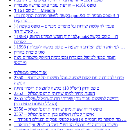
טופס 161א – הודעת עובד עקב פרישה מעבודה
טופס 161 ד’ – Menora
: בקשה לפטור מחובת התקנת מז;quot&ח 3 טופס מספר ים ב
עותקים …
) ( פעמי להקלטת יצירות על מוצרים מכניים – טופס בקשה
לאישור חד …
) 1998 ( לפי חוק חופש המידע התשנ;quot&ח – טופס בקשה
לקבלת …
) 1998 ( לפי חוק חופש המידע התשנ;ח – טופס בקשה לקבלת …
סוגי סוכרת בהריון
חומר טבעי לטיפול בסוכרת ובסיבוכיה המופק משמרים ניצה
מירסקי
אזור אישי ממשלתי
2350 – מידע לסטודנט עם לקות שמיעה-נוהל תשלום סל שירותי
הנגשה
טופס ירוק (רש”ל 18) בקשה להוצאת רישיון נהיגה
2352 – הצעת מחיר למתן שירותי תרגום/תמלול
2355 דרישה לתשלום עבור מתן שירותי תרגום/תמלול/שקלוט
(מסלול תשלום לסטודנט)
2356 – טופס דיווח שעות מתן שירותי תרגום/תמלול
2357 – אישור קבלת תשלום בגין תרגום/תמלול
– לבעלי עסקים ובעולם העבודה EMDR מה הקשר בין חסמים …
– משבר הקורונה “? נורמלי החדש ” ומהו ה 2021 איך תראה
, התעשייה , פיצויי מס רכוש בגין נזק עקיף לענפי המסחר