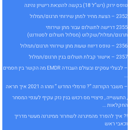
טופס ירוק (רש”ל 18) בקשה להוצאת רישיון נהיגה
2352 – הצעת מחיר למתן שירותי תרגום/תמלול
2355 דרישה לתשלום עבור מתן שירותי
תרגום/תמלול/שקלוט (מסלול תשלום לסטודנט)
2356 – טופס דיווח שעות מתן שירותי תרגום/תמלול
2357 – אישור קבלת תשלום בגין תרגום/תמלול
– לבעלי עסקים ובעולם העבודה EMDR מה הקשר בין חסמים
…
– משבר הקורונה “? נורמלי החדש ” ומהו ה 2021 איך תראה
, התעשייה , פיצויי מס רכוש בגין נזק עקיף לענפי המסחר
החקלאות …
!? איך להפרד מהמיגרנה לשחרור ממיגרנה מעשי מדריך
וכאבי ראש