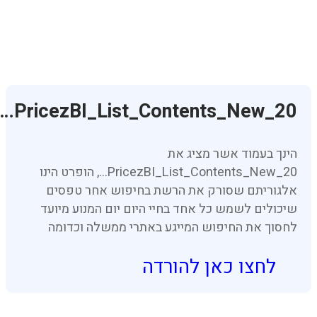
PricezBI_List_Contents_New_20…
הינך בעמוד אשר מציג את
PricezBI_List_Contents_New_20…, הופרט הינו
אלגוריתם שסורק את הרשת בחיפוש אחר טפסים
שיכולים לשמש כל אחד בחיי היום יום המנוע מיועד
לחסוך את החיפוש המייגע באתרי ממשלה וכדומה
לחצו כאן להורדה