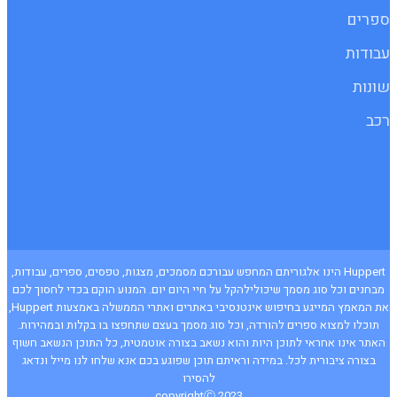
ספרים
עבודות
שונות
רכב
Huppert הינו אלגוריתם המחפש עבורכם מסמכים, מצגות, טפסים, ספרים, עבודות,
מבחנים וכל סוג מסמך שיכולילהקל על חיי היום יום. המנוע הוקם בכדי לחסוך לכם
את המאמץ המייגע בחיפוש אינטנסיבי באתרים ואתרי הממשלה באמצעות Huppert,
תוכלו למצוא ספרים להורדה, וכל סוג מסמך בעצם שתחפצו בו בקלות ובמהירות.
האתר אינו אחראי לתוכן היות והוא נשאב בצורה אוטמטית, כל התוכן הנשאב חשוף
בצורה ציבורית לכל. במידה וראיתם תוכן שפוגע בכם אנא שלחו לנו מייל ונדאג
להסירו
copyrightⒸ 2023