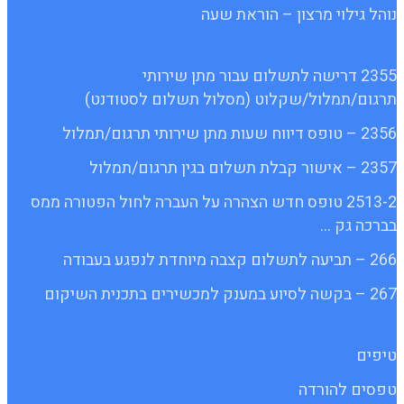
נוהל גילוי מרצון – הוראת שעה
2355 דרישה לתשלום עבור מתן שירותי
תרגום/תמלול/שקלוט (מסלול תשלום לסטודנט)
2356 – טופס דיווח שעות מתן שירותי תרגום/תמלול
2357 – אישור קבלת תשלום בגין תרגום/תמלול
2513-2 טופס חדש הצהרה על העברה לחול הפטורה ממס
בברכה גק …
266 – תביעה לתשלום קצבה מיוחדת לנפגע בעבודה
267 – בקשה לסיוע במענק למכשירים בתכנית השיקום
טיפים
טפסים להורדה