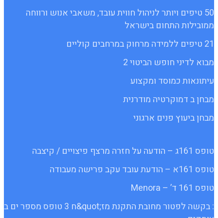
50 טיפים ויותר לניהול חווית עובד, משאבי אנוש ורווחה
ממובילות התחום בישראל
21 טיפים ללמידה מרחוק במרחבים קוליים
מבוא לדיני חופש הביטוי 2
עיתונאות כמוסד ומקצוע
מבחן ב דמוקרטיה מודרנית
מבחן ביעוץ פנים ארגוני
טופס 161ג – הודעה על חזרה מרצף פיצויים / קיצבה
טופס 161א – הודעת עובד עקב פרישה מעבודה
טופס 161 ד’ – Menora
: בקשה לפטור מחובת התקנת מז;quot&ח 3 טופס מספר ים ב