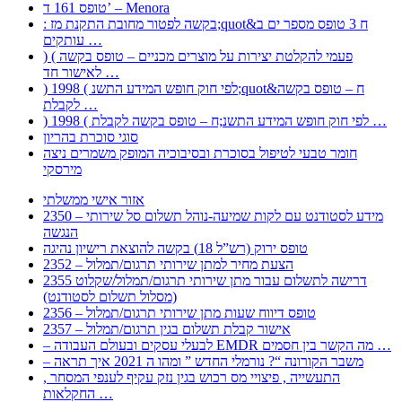
טופס 161 ד’ – Menora
: בקשה לפטור מחובת התקנת מז;quot&ח 3 טופס מספר ים ב
עותקים …
) ( פעמי להקלטת יצירות על מוצרים מכניים – טופס בקשה
לאישור חד …
) 1998 ( לפי חוק חופש המידע התשנ;quot&ח – טופס בקשה
לקבלת …
) 1998 ( לפי חוק חופש המידע התשנ;ח – טופס בקשה לקבלת …
סוגי סוכרת בהריון
חומר טבעי לטיפול בסוכרת ובסיבוכיה המופק משמרים ניצה
מירסקי
אזור אישי ממשלתי
2350 – מידע לסטודנט עם לקות שמיעה-נוהל תשלום סל שירותי
הנגשה
טופס ירוק (רש”ל 18) בקשה להוצאת רישיון נהיגה
2352 – הצעת מחיר למתן שירותי תרגום/תמלול
2355 דרישה לתשלום עבור מתן שירותי תרגום/תמלול/שקלוט
(מסלול תשלום לסטודנט)
2356 – טופס דיווח שעות מתן שירותי תרגום/תמלול
2357 – אישור קבלת תשלום בגין תרגום/תמלול
– לבעלי עסקים ובעולם העבודה EMDR מה הקשר בין חסמים …
– משבר הקורונה “? נורמלי החדש ” ומהו ה 2021 איך תראה
, התעשייה , פיצויי מס רכוש בגין נזק עקיף לענפי המסחר
החקלאות …