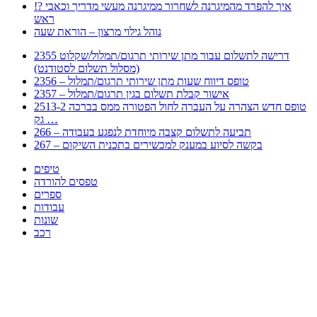
!? איך להפרד מהמיגרנה לשחרור ממיגרנה מעשי מדריך וכאבי
ראש
נוהל גילוי מרצון – הוראת שעה
2355 דרישה לתשלום עבור מתן שירותי תרגום/תמלול/שקלוט
(מסלול תשלום לסטודנט)
2356 – טופס דיווח שעות מתן שירותי תרגום/תמלול
2357 – אישור קבלת תשלום בגין תרגום/תמלול
2513-2 טופס חדש הצהרה על העברה לחול הפטורה ממס בברכה
גק …
266 – תביעה לתשלום קצבה מיוחדת לנפגע בעבודה
267 – בקשה לסיוע במענק למכשירים בתכנית השיקום
טיפים
טפסים להורדה
ספרים
עבודות
שונות
רכב
Huppert הינו אלגוריתם המחפש עבורכם מסמכים, מצגות, טפסים, ספרים, עבודות, מבחנים
וכל סוג מסמך שיכולילהקל על חיי היום יום. המנוע הוקם בכדי לחסוך לכם את המאמץ
המייגע בחיפוש אינטנסיבי באתרים ואתרי הממשלה באמצעות Huppert, תוכלו למצוא
ספרים להורדה, וכל סוג מסמך בעצם שתחפצו בו בקלות ובמהירות. האתר אינו אחראי לתוכן
היות והוא נשאב בצורה אוטמטית, כל התוכן הנשאב חשוף בצורה ציבורית לכל. במידה