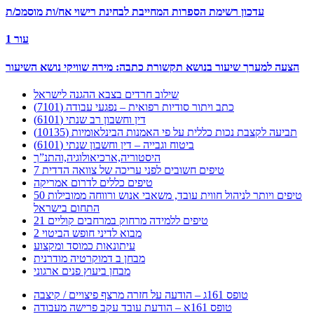
עדכון רשימת הספרות המחייבת לבחינת רישוי אח/ות מוסמכ/ת
עור 1
הצעה למערך שיעור בנושא תקשורת כתבה: מירה שוויקי נושא השיעור
שילוב חרדים בצבא ההגנה לישראל
כתב ויתור סודיות רפואית – נפגעי עבודה (7101)
דין וחשבון רב שנתי (6101)
תביעה לקצבת נכות כללית על פי האמנות הבינלאומיות (10135)
ביטוח וגבייה – דין וחשבון שנתי (6101)
היסטוריה,ארכיאולוגיה,והתנ”ך
7 טיפים חשובים לפני עריכה של צוואה הדדית
טיפים כללים לדרום אמריקה
50 טיפים ויותר לניהול חווית עובד, משאבי אנוש ורווחה ממובילות
התחום בישראל
21 טיפים ללמידה מרחוק במרחבים קוליים
מבוא לדיני חופש הביטוי 2
עיתונאות כמוסד ומקצוע
מבחן ב דמוקרטיה מודרנית
מבחן ביעוץ פנים ארגוני
טופס 161ג – הודעה על חזרה מרצף פיצויים / קיצבה
טופס 161א – הודעת עובד עקב פרישה מעבודה