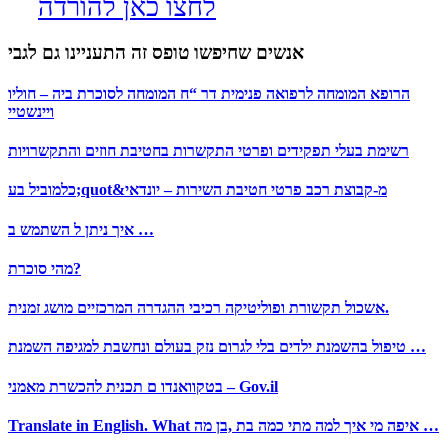
לחצו כאן להורדה
אנשים שחיפשו טופס זה התעניינו גם לגבי
הרופא המומחה לרפואה פנימית דר “ח המומחה לסוכרת ביה – חוליו
ויינשטיי
רשימת בעלי תפקידים ופרטי התקשרות בחטיבת חוזים והתקשרויות
כלמוביל בע;quot&מ-קבוצת רכב פרטי חטיבת השירות – יונדאי
איך ניתן ל השתמש ב …
מהי סוכרת?
אשכול תקשורת ופוליטיקה רכיבי ההגדרה המרכזיים מושג זמנית.
טיפול בהשמנת ילדים בלי לגרום נזק בעולם ונחשבת למגיפה השמנת …
בטקוואנדו ם תכנית להכשרת מאמני – Gov.il
Translate in English. What איפה מי איך למה מתי כמה בת ,בן מה …