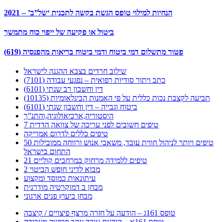
הנחיות למילוי טופס הגשת בקשה לתכנית ‘של”ב’ – 2021
ביטול או פקיעה של ייפוי כוח מתמשך
פטור מתשלום דמי ביטוח ודמי ביטוח בריאות מהפנסיה (619)
שילוב חרדים בצבא ההגנה לישראל
כתב ויתור סודיות רפואית – נפגעי עבודה (7101)
דין וחשבון רב שנתי (6101)
תביעה לקצבת נכות כללית על פי האמנות הבינלאומיות (10135)
ביטוח וגבייה – דין וחשבון שנתי (6101)
היסטוריה,ארכיאולוגיה,והתנ”ך
7 טיפים חשובים לפני עריכה של צוואה הדדית
טיפים כללים לדרום אמריקה
50 טיפים ויותר לניהול חווית עובד, משאבי אנוש ורווחה ממובילות
התחום בישראל
21 טיפים ללמידה מרחוק במרחבים קוליים
מבוא לדיני חופש הביטוי 2
עיתונאות כמוסד ומקצוע
מבחן ב דמוקרטיה מודרנית
מבחן ביעוץ פנים ארגוני
טופס 161ג – הודעה על חזרה מרצף פיצויים / קיצבה
טופס 161א – הודעת עובד עקב פרישה מעבודה