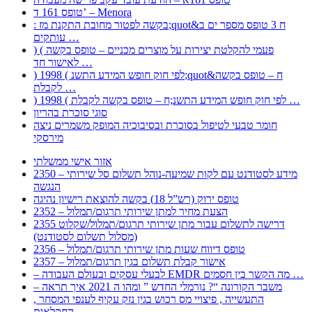
טופס 161 ד’ – Menora
: בקשה לפטור מחובת התקנת מז;quot&ח 3 טופס מספר ים ב
עותקים …
) ( פעמי להקלטת יצירות על מוצרים מכניים – טופס בקשה
לאישור חד …
) 1998 ( לפי חוק חופש המידע התשנ;quot&ח – טופס בקשה
לקבלת …
) 1998 ( לפי חוק חופש המידע התשנ;ח – טופס בקשה לקבלת …
סוגי סוכרת בהריון
חומר טבעי לטיפול בסוכרת ובסיבוכיה המופק משמרים ניצה
מירסקי
אזור אישי ממשלתי
2350 – מידע לסטודנט עם לקות שמיעה-נוהל תשלום סל שירותי
הנגשה
טופס ירוק (רש”ל 18) בקשה להוצאת רישיון נהיגה
2352 – הצעת מחיר למתן שירותי תרגום/תמלול
2355 דרישה לתשלום עבור מתן שירותי תרגום/תמלול/שקלוט
(מסלול תשלום לסטודנט)
2356 – טופס דיווח שעות מתן שירותי תרגום/תמלול
2357 – אישור קבלת תשלום בגין תרגום/תמלול
– לבעלי עסקים ובעולם העבודה EMDR מה הקשר בין חסמים …
– משבר הקורונה “? נורמלי החדש ” ומהו ה 2021 איך תראה
, התעשייה , פיצויי מס רכוש בגין נזק עקיף לענפי המסחר
החקלאות …