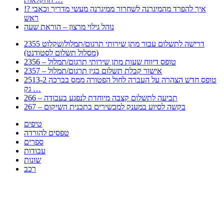
!? איך להפרד מהמיגרנה לשחרור ממיגרנה מעשי מדריך וכאבי
ראש
נוהל גילוי מרצון – הוראת שעה
2355 דרישה לתשלום עבור מתן שירותי תרגום/תמלול/שקלוט
(מסלול תשלום לסטודנט)
2356 – טופס דיווח שעות מתן שירותי תרגום/תמלול
2357 – אישור קבלת תשלום בגין תרגום/תמלול
2513-2 טופס חדש הצהרה על העברה לחול הפטורה ממס בברכה
גק …
266 – תביעה לתשלום קצבה מיוחדת לנפגע בעבודה
267 – בקשה לסיוע במענק למכשירים בתכנית השיקום
טיפים
טפסים להורדה
ספרים
עבודות
שונות
רכב
Huppert הינו אלגוריתם המחפש עבורכם מסמכים, מצגות, טפסים, ספרים, עבודות, מבחנים
וכל סוג מסמך שיכולילהקל על חיי היום יום. המנוע הוקם בכדי לחסוך לכם את המאמץ
המייגע בחיפוש אינטנסיבי באתרים ואתרי הממשלה באמצעות Huppert, תוכלו למצוא
ספרים להורדה, וכל סוג מסמך בעצם שתחפצו בו בקלות ובמהירות. האתר אינו אחראי לתוכן