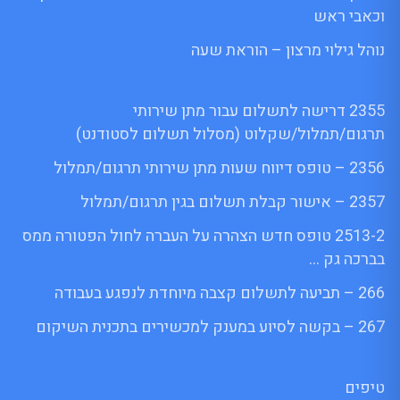
וכאבי ראש
נוהל גילוי מרצון – הוראת שעה
2355 דרישה לתשלום עבור מתן שירותי
תרגום/תמלול/שקלוט (מסלול תשלום לסטודנט)
2356 – טופס דיווח שעות מתן שירותי תרגום/תמלול
2357 – אישור קבלת תשלום בגין תרגום/תמלול
2513-2 טופס חדש הצהרה על העברה לחול הפטורה ממס
בברכה גק …
266 – תביעה לתשלום קצבה מיוחדת לנפגע בעבודה
267 – בקשה לסיוע במענק למכשירים בתכנית השיקום
טיפים