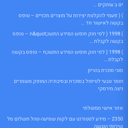
ים ב עותקים …
) ( פעמי להקלטת יצירות על מוצרים מכניים – טופס
בקשה לאישור חד …
) 1998 ( לפי חוק חופש המידע התשנ;quot&ח – טופס
בקשה לקבלת …
) 1998 ( לפי חוק חופש המידע התשנ;ח – טופס בקשה
לקבלת …
סוגי סוכרת בהריון
חומר טבעי לטיפול בסוכרת ובסיבוכיה המופק משמרים
ניצה מירסקי
אזור אישי ממשלתי
2350 – מידע לסטודנט עם לקות שמיעה-נוהל תשלום סל
שירותי הנגשה