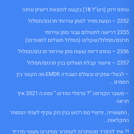
טופס ירוק (רש”ל 18) בקשה להוצאת רישיון נהיגה
2352 – הצעת מחיר למתן שירותי תרגום/תמלול
2355 דרישה לתשלום עבור מתן שירותי
תרגום/תמלול/שקלוט (מסלול תשלום לסטודנט)
2356 – טופס דיווח שעות מתן שירותי תרגום/תמלול
2357 – אישור קבלת תשלום בגין תרגום/תמלול
– לבעלי עסקים ובעולם העבודה EMDR מה הקשר בין
חסמים …
– משבר הקורונה “? נורמלי החדש ” ומהו ה 2021 איך
תראה
, התעשייה , פיצויי מס רכוש בגין נזק עקיף לענפי המסחר
החקלאות …
!? איך להפרד מהמיגרנה לשחרור ממיגרנה מעשי מדריך