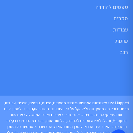
טפסים להורדה
ספרים
עבודות
שונות
רכב
Huppert הינו אלגוריתם המחפש עבורכם מסמכים, מצגות, טפסים, ספרים, עבודות,
מבחנים וכל סוג מסמך שיכולילהקל על חיי היום יום. המנוע הוקם בכדי לחסוך לכם
את המאמץ המייגע בחיפוש אינטנסיבי באתרים ואתרי הממשלה באמצעות
Huppert, תוכלו למצוא ספרים להורדה, וכל סוג מסמך בעצם שתחפצו בו בקלות
ובמהירות. האתר אינו אחראי לתוכן היות והוא נשאב בצורה אוטמטית, כל התוכן
הנשאב חשוף בצורה ציבורית לכל. במידה וראיתם תוכן שפוגע בכם אנא שלחו לנו