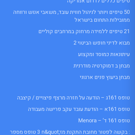
טיפים כללים לדרום אמריקה
50 טיפים ויותר לניהול חווית עובד, משאבי אנוש ורווחה
ממובילות התחום בישראל
21 טיפים ללמידה מרחוק במרחבים קוליים
מבוא לדיני חופש הביטוי 2
עיתונאות כמוסד ומקצוע
מבחן ב דמוקרטיה מודרנית
מבחן ביעוץ פנים ארגוני
טופס 161ג – הודעה על חזרה מרצף פיצויים / קיצבה
טופס 161א – הודעת עובד עקב פרישה מעבודה
טופס 161 ד’ – Menora
: בקשה לפטור מחובת התקנת מז;quot&ח 3 טופס מספר