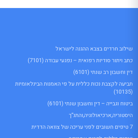
שילוב חרדים בצבא ההגנה לישראל
כתב ויתור סודיות רפואית – נפגעי עבודה (7101)
דין וחשבון רב שנתי (6101)
תביעה לקצבת נכות כללית על פי האמנות הבינלאומיות
(10135)
ביטוח וגבייה – דין וחשבון שנתי (6101)
היסטוריה,ארכיאולוגיה,והתנ”ך
7 טיפים חשובים לפני עריכה של צוואה הדדית