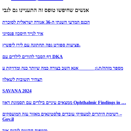
אנשים שחיפשו טופס זה התעניינו גם לגבי
הכנס המדעי השנתי ה-36 אגודה ישראלית לסוכרת
איך לנייד חיסכון פנסיוני
פציעות ספורט גפה תחתונה עם לירן ליפשיץ.
דף הסבר להורים לילדים עם DKA
מספר מזהה/ת.ז: ______ אנא השב בצורה כמה שיותר כנה ומדויקת ע
תצהיר תשובות לשאלון
SAVANA 2024
ממצאים עיניים בילדים עם תסמונת דאון Ophthalmic Findings in …
רשימת היתרים למעסיקי עובדים פלסטינאים מאזור עזה המועסקים –
Gov.il
מזויפות חדשות לזהות איך