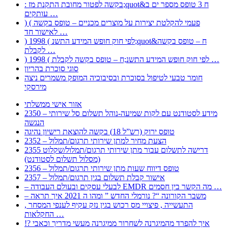
: בקשה לפטור מחובת התקנת מז;quot&ח 3 טופס מספר ים ב
עותקים …
) ( פעמי להקלטת יצירות על מוצרים מכניים – טופס בקשה
לאישור חד …
) 1998 ( לפי חוק חופש המידע התשנ;quot&ח – טופס בקשה
לקבלת …
) 1998 ( לפי חוק חופש המידע התשנ;ח – טופס בקשה לקבלת …
סוגי סוכרת בהריון
חומר טבעי לטיפול בסוכרת ובסיבוכיה המופק משמרים ניצה
מירסקי
אזור אישי ממשלתי
2350 – מידע לסטודנט עם לקות שמיעה-נוהל תשלום סל שירותי
הנגשה
טופס ירוק (רש”ל 18) בקשה להוצאת רישיון נהיגה
2352 – הצעת מחיר למתן שירותי תרגום/תמלול
2355 דרישה לתשלום עבור מתן שירותי תרגום/תמלול/שקלוט
(מסלול תשלום לסטודנט)
2356 – טופס דיווח שעות מתן שירותי תרגום/תמלול
2357 – אישור קבלת תשלום בגין תרגום/תמלול
– לבעלי עסקים ובעולם העבודה EMDR מה הקשר בין חסמים …
– משבר הקורונה “? נורמלי החדש ” ומהו ה 2021 איך תראה
, התעשייה , פיצויי מס רכוש בגין נזק עקיף לענפי המסחר
החקלאות …
!? איך להפרד מהמיגרנה לשחרור ממיגרנה מעשי מדריך וכאבי