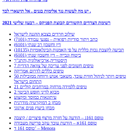
יש מה לעשות נגד אלימות בגנים . אל תישארי לבד .
רשימת הצדדים הקשורים קבוצת הפניקס – רבעון שלישי 2021
שילוב חרדים בצבא ההגנה לישראל
כתב ויתור סודיות רפואית – נפגעי עבודה (7101)
דין וחשבון רב שנתי (6101)
תביעה לקצבת נכות כללית על פי האמנות הבינלאומיות (10135)
ביטוח וגבייה – דין וחשבון שנתי (6101)
היסטוריה,ארכיאולוגיה,והתנ”ך
7 טיפים חשובים לפני עריכה של צוואה הדדית
טיפים כללים לדרום אמריקה
50 טיפים ויותר לניהול חווית עובד, משאבי אנוש ורווחה ממובילות
התחום בישראל
21 טיפים ללמידה מרחוק במרחבים קוליים
מבוא לדיני חופש הביטוי 2
עיתונאות כמוסד ומקצוע
מבחן ב דמוקרטיה מודרנית
מבחן ביעוץ פנים ארגוני
טופס 161ג – הודעה על חזרה מרצף פיצויים / קיצבה
טופס 161א – הודעת עובד עקב פרישה מעבודה
טופס 161 ד’ – Menora