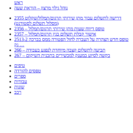
ראש
נוהל גילוי מרצון – הוראת שעה
2355 דרישה לתשלום עבור מתן שירותי תרגום/תמלול/שקלוט
(מסלול תשלום לסטודנט)
2356 – טופס דיווח שעות מתן שירותי תרגום/תמלול
2357 – אישור קבלת תשלום בגין תרגום/תמלול
2513-2 טופס חדש הצהרה על העברה לחול הפטורה ממס בברכה
גק …
266 – תביעה לתשלום קצבה מיוחדת לנפגע בעבודה
267 – בקשה לסיוע במענק למכשירים בתכנית השיקום
טיפים
טפסים להורדה
ספרים
עבודות
שונות
רכב
Huppert הינו אלגוריתם המחפש עבורכם מסמכים, מצגות, טפסים, ספרים, עבודות, מבחנים
וכל סוג מסמך שיכולילהקל על חיי היום יום. המנוע הוקם בכדי לחסוך לכם את המאמץ
המייגע בחיפוש אינטנסיבי באתרים ואתרי הממשלה באמצעות Huppert, תוכלו למצוא
ספרים להורדה, וכל סוג מסמך בעצם שתחפצו בו בקלות ובמהירות. האתר אינו אחראי לתוכן
היות והוא נשאב בצורה אוטמטית, כל התוכן הנשאב חשוף בצורה ציבורית לכל. במידה
וראיתם תוכן שפוגע בכם אנא שלחו לנו מייל ונדאג להסירו