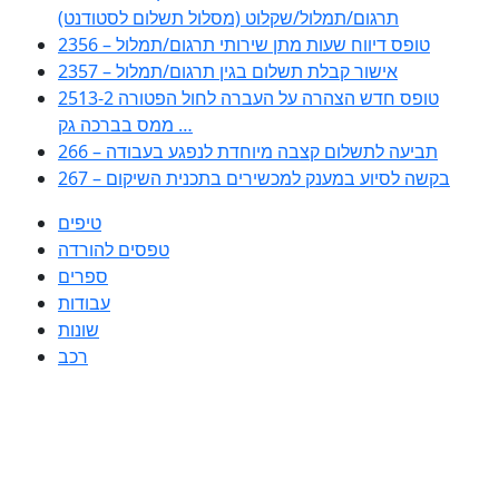
תרגום/תמלול/שקלוט (מסלול תשלום לסטודנט)
2356 – טופס דיווח שעות מתן שירותי תרגום/תמלול
2357 – אישור קבלת תשלום בגין תרגום/תמלול
2513-2 טופס חדש הצהרה על העברה לחול הפטורה
ממס בברכה גק …
266 – תביעה לתשלום קצבה מיוחדת לנפגע בעבודה
267 – בקשה לסיוע במענק למכשירים בתכנית השיקום
טיפים
טפסים להורדה
ספרים
עבודות
שונות
רכב
Huppert הינו אלגוריתם המחפש עבורכם מסמכים, מצגות, טפסים, ספרים,
עבודות, מבחנים וכל סוג מסמך שיכולילהקל על חיי היום יום. המנוע הוקם בכדי
לחסוך לכם את המאמץ המייגע בחיפוש אינטנסיבי באתרים ואתרי הממשלה
באמצעות Huppert, תוכלו למצוא ספרים להורדה, וכל סוג מסמך בעצם שתחפצו
בו בקלות ובמהירות. האתר אינו אחראי לתוכן היות והוא נשאב בצורה אוטמטית, כל