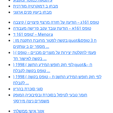
מבחן ב דמוקרטיה מודרנית
מבחן ביעוץ פנים ארגוני
טופס 161ג – הודעה על חזרה מרצף פיצויים / קיצבה
טופס 161א – הודעת עובד עקב פרישה מעבודה
טופס 161 ד’ – Menora
: בקשה לפטור מחובת התקנת מז;quot&ח 3 טופס
מספר ים ב עותקים …
) ( פעמי להקלטת יצירות על מוצרים מכניים – טופס
בקשה לאישור חד …
) 1998 ( לפי חוק חופש המידע התשנ;quot&ח –
טופס בקשה לקבלת …
) 1998 ( לפי חוק חופש המידע התשנ;ח – טופס בקשה
לקבלת …
סוגי סוכרת בהריון
חומר טבעי לטיפול בסוכרת ובסיבוכיה המופק
משמרים ניצה מירסקי
אזור אישי ממשלתי