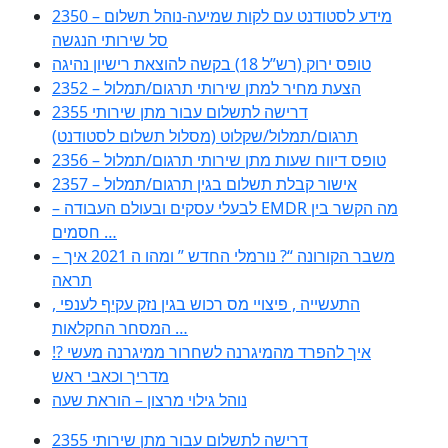
2350 – מידע לסטודנט עם לקות שמיעה-נוהל תשלום
סל שירותי הנגשה
טופס ירוק (רש”ל 18) בקשה להוצאת רישיון נהיגה
2352 – הצעת מחיר למתן שירותי תרגום/תמלול
2355 דרישה לתשלום עבור מתן שירותי
תרגום/תמלול/שקלוט (מסלול תשלום לסטודנט)
2356 – טופס דיווח שעות מתן שירותי תרגום/תמלול
2357 – אישור קבלת תשלום בגין תרגום/תמלול
– לבעלי עסקים ובעולם העבודה EMDR מה הקשר בין
חסמים …
– משבר הקורונה “? נורמלי החדש ” ומהו ה 2021 איך
תראה
, התעשייה , פיצויי מס רכוש בגין נזק עקיף לענפי
המסחר החקלאות …
!? איך להפרד מהמיגרנה לשחרור ממיגרנה מעשי
מדריך וכאבי ראש
נוהל גילוי מרצון – הוראת שעה
2355 דרישה לתשלום עבור מתן שירותי