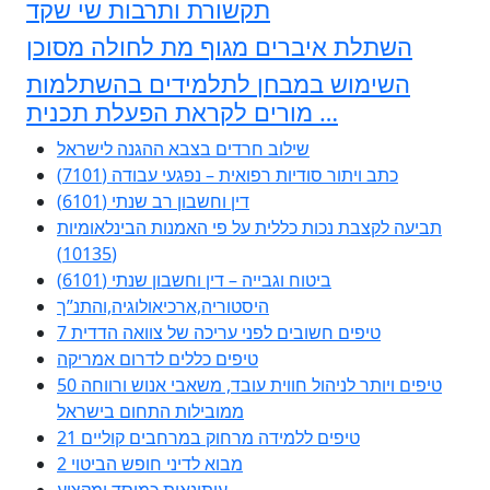
תקשורת ותרבות שי שקד
השתלת איברים מגוף מת לחולה מסוכן
השימוש במבחן לתלמידים בהשתלמות
מורים לקראת הפעלת תכנית …
שילוב חרדים בצבא ההגנה לישראל
כתב ויתור סודיות רפואית – נפגעי עבודה (7101)
דין וחשבון רב שנתי (6101)
תביעה לקצבת נכות כללית על פי האמנות הבינלאומיות
(10135)
ביטוח וגבייה – דין וחשבון שנתי (6101)
היסטוריה,ארכיאולוגיה,והתנ”ך
7 טיפים חשובים לפני עריכה של צוואה הדדית
טיפים כללים לדרום אמריקה
50 טיפים ויותר לניהול חווית עובד, משאבי אנוש ורווחה
ממובילות התחום בישראל
21 טיפים ללמידה מרחוק במרחבים קוליים
מבוא לדיני חופש הביטוי 2
עיתונאות כמוסד ומקצוע