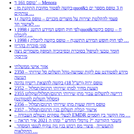
טופס 161 ד’ – Menora
: בקשה לפטור מחובת התקנת מז;quot&ח 3 טופס מספר ים ב
עותקים …
) ( פעמי להקלטת יצירות על מוצרים מכניים – טופס בקשה
לאישור חד …
) 1998 ( לפי חוק חופש המידע התשנ;quot&ח – טופס בקשה
לקבלת …
) 1998 ( לפי חוק חופש המידע התשנ;ח – טופס בקשה לקבלת …
סוגי סוכרת בהריון
חומר טבעי לטיפול בסוכרת ובסיבוכיה המופק משמרים ניצה
מירסקי
אזור אישי ממשלתי
2350 – מידע לסטודנט עם לקות שמיעה-נוהל תשלום סל שירותי
הנגשה
טופס ירוק (רש”ל 18) בקשה להוצאת רישיון נהיגה
2352 – הצעת מחיר למתן שירותי תרגום/תמלול
2355 דרישה לתשלום עבור מתן שירותי תרגום/תמלול/שקלוט
(מסלול תשלום לסטודנט)
2356 – טופס דיווח שעות מתן שירותי תרגום/תמלול
2357 – אישור קבלת תשלום בגין תרגום/תמלול
– לבעלי עסקים ובעולם העבודה EMDR מה הקשר בין חסמים …
– משבר הקורונה “? נורמלי החדש ” ומהו ה 2021 איך תראה
, התעשייה , פיצויי מס רכוש בגין נזק עקיף לענפי המסחר
החקלאות …