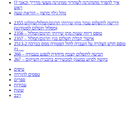
!? איך להפרד מהמיגרנה לשחרור ממיגרנה מעשי מדריך וכאבי
ראש
נוהל גילוי מרצון – הוראת שעה
2355 דרישה לתשלום עבור מתן שירותי תרגום/תמלול/שקלוט
(מסלול תשלום לסטודנט)
2356 – טופס דיווח שעות מתן שירותי תרגום/תמלול
2357 – אישור קבלת תשלום בגין תרגום/תמלול
2513-2 טופס חדש הצהרה על העברה לחול הפטורה ממס בברכה
גק …
266 – תביעה לתשלום קצבה מיוחדת לנפגע בעבודה
267 – בקשה לסיוע במענק למכשירים בתכנית השיקום
טיפים
טפסים להורדה
ספרים
עבודות
שונות
רכב
Huppert הינו אלגוריתם המחפש עבורכם מסמכים, מצגות, טפסים, ספרים, עבודות, מבחנים
וכל סוג מסמך שיכולילהקל על חיי היום יום. המנוע הוקם בכדי לחסוך לכם את המאמץ
המייגע בחיפוש אינטנסיבי באתרים ואתרי הממשלה באמצעות Huppert, תוכלו למצוא
ספרים להורדה, וכל סוג מסמך בעצם שתחפצו בו בקלות ובמהירות. האתר אינו אחראי לתוכן
היות והוא נשאב בצורה אוטמטית, כל התוכן הנשאב חשוף בצורה ציבורית לכל. במידה