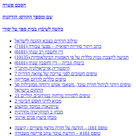
הסכם פשרה
שם ומספר הקורס: הזדקנות
בקשה לשיבוץ בבית ספר על יסודי
שילוב חרדים בצבא ההגנה לישראל
כתב ויתור סודיות רפואית – נפגעי עבודה (7101)
דין וחשבון רב שנתי (6101)
תביעה לקצבת נכות כללית על פי האמנות הבינלאומיות (10135)
ביטוח וגבייה – דין וחשבון שנתי (6101)
היסטוריה,ארכיאולוגיה,והתנ”ך
7 טיפים חשובים לפני עריכה של צוואה הדדית
טיפים כללים לדרום אמריקה
50 טיפים ויותר לניהול חווית עובד, משאבי אנוש ורווחה ממובילות
התחום בישראל
21 טיפים ללמידה מרחוק במרחבים קוליים
מבוא לדיני חופש הביטוי 2
עיתונאות כמוסד ומקצוע
מבחן ב דמוקרטיה מודרנית
מבחן ביעוץ פנים ארגוני
טופס 161ג – הודעה על חזרה מרצף פיצויים / קיצבה
טופס 161א – הודעת עובד עקב פרישה מעבודה