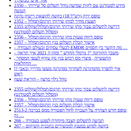
אזור אישי ממשלתי
2350 – מידע לסטודנט עם לקות שמיעה-נוהל תשלום סל שירותי
הנגשה
טופס ירוק (רש”ל 18) בקשה להוצאת רישיון נהיגה
2352 – הצעת מחיר למתן שירותי תרגום/תמלול
2355 דרישה לתשלום עבור מתן שירותי תרגום/תמלול/שקלוט
(מסלול תשלום לסטודנט)
2356 – טופס דיווח שעות מתן שירותי תרגום/תמלול
2357 – אישור קבלת תשלום בגין תרגום/תמלול
– לבעלי עסקים ובעולם העבודה EMDR מה הקשר בין חסמים …
– משבר הקורונה “? נורמלי החדש ” ומהו ה 2021 איך תראה
, התעשייה , פיצויי מס רכוש בגין נזק עקיף לענפי המסחר
החקלאות …
!? איך להפרד מהמיגרנה לשחרור ממיגרנה מעשי מדריך וכאבי
ראש
נוהל גילוי מרצון – הוראת שעה
2355 דרישה לתשלום עבור מתן שירותי תרגום/תמלול/שקלוט
(מסלול תשלום לסטודנט)
2356 – טופס דיווח שעות מתן שירותי תרגום/תמלול
2357 – אישור קבלת תשלום בגין תרגום/תמלול
2513-2 טופס חדש הצהרה על העברה לחול הפטורה ממס בברכה
גק …
266 – תביעה לתשלום קצבה מיוחדת לנפגע בעבודה
267 – בקשה לסיוע במענק למכשירים בתכנית השיקום