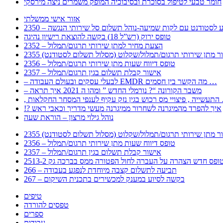
חומר טבעי לטיפול בסוכרת ובסיבוכיה המופק משמרים ניצה מירסקי
אזור אישי ממשלתי
 – מידע לסטודנט עם לקות שמיעה-נוהל תשלום סל שירותי הנגשה
טופס ירוק (רש”ל 18) בקשה להוצאת רישיון נהיגה
2352 – הצעת מחיר למתן שירותי תרגום/תמלול
עבור מתן שירותי תרגום/תמלול/שקלוט (מסלול תשלום לסטודנט)
2356 – טופס דיווח שעות מתן שירותי תרגום/תמלול
2357 – אישור קבלת תשלום בגין תרגום/תמלול
– לבעלי עסקים ובעולם העבודה EMDR מה הקשר בין חסמים …
– משבר הקורונה “? נורמלי החדש ” ומהו ה 2021 איך תראה
לענפי המסחר החקלאות …
!? איך להפרד מהמיגרנה לשחרור ממיגרנה מעשי מדריך וכאבי ראש
נוהל גילוי מרצון – הוראת שעה
עבור מתן שירותי תרגום/תמלול/שקלוט (מסלול תשלום לסטודנט)
2356 – טופס דיווח שעות מתן שירותי תרגום/תמלול
2357 – אישור קבלת תשלום בגין תרגום/תמלול
266 – תביעה לתשלום קצבה מיוחדת לנפגע בעבודה
267 – בקשה לסיוע במענק למכשירים בתכנית השיקום
טיפים
טפסים להורדה
ספרים
עבודות