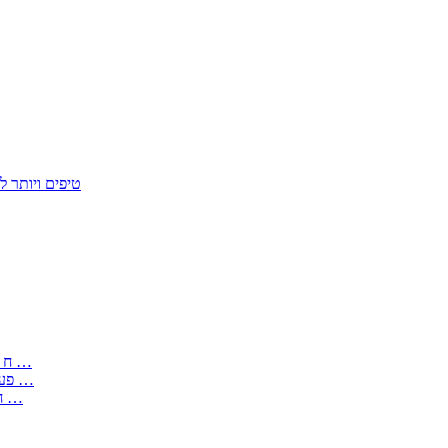
50 טיפים ויות
: בקשה לפטור מחובת התקנת מז;quot&ח 3 טופס מספר ים ב עותקים …
) ( פעמי להקלטת יצירות על מוצרים מכניים – טופס בקשה לאישור חד …
) 1998 ( לפי חוק חופש המידע התשנ;quot&ח – טופס בקשה לקבלת …