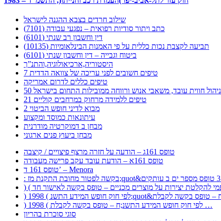
1983 – חוק עזר לתל-אביב-יפו )העמדת רכב וחנייתו(, התשמ”ד
שילוב חרדים בצבא ההגנה לישראל
כתב ויתור סודיות רפואית – נפגעי עבודה (7101)
דין וחשבון רב שנתי (6101)
תביעה לקצבת נכות כללית על פי האמנות הבינלאומיות (10135)
ביטוח וגבייה – דין וחשבון שנתי (6101)
היסטוריה,ארכיאולוגיה,והתנ”ך
7 טיפים חשובים לפני עריכה של צוואה הדדית
טיפים כללים לדרום אמריקה
ר לניהול חווית עובד, משאבי אנוש ורווחה ממובילות התחום בישראל
21 טיפים ללמידה מרחוק במרחבים קוליים
מבוא לדיני חופש הביטוי 2
עיתונאות כמוסד ומקצוע
מבחן ב דמוקרטיה מודרנית
מבחן ביעוץ פנים ארגוני
טופס 161ג – הודעה על חזרה מרצף פיצויים / קיצבה
טופס 161א – הודעת עובד עקב פרישה מעבודה
טופס 161 ד’ – Menora
) 1998 ( לפי חוק חופש המידע התשנ;ח – טופס בקשה לקבלת …
סוגי סוכרת בהריון