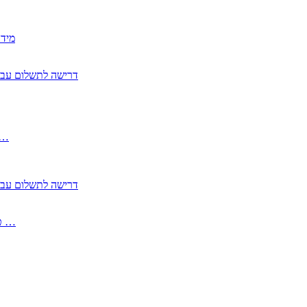
2350
2355 דרישה לתשלום 
, התעשייה , פיצויי מס רכוש בגין נזק עקיף 
2355 דרישה לתשלום 
2513-2 טופס חדש הצהרה על העברה לחול הפטורה ממס בברכה גק …